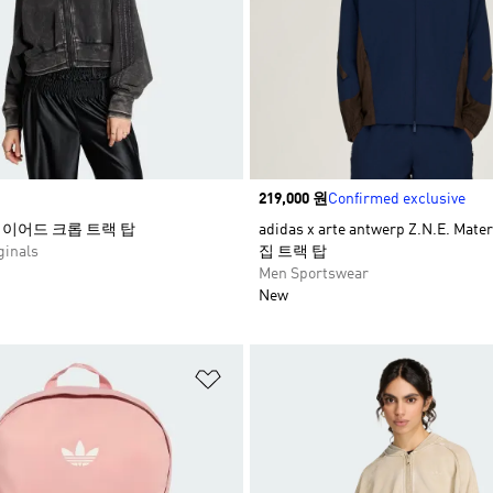
Price
219,000 원
Confirmed exclusive
 레이어드 크롭 트랙 탑
adidas x arte antwerp Z.N.E. Mate
inals
집 트랙 탑
Men Sportswear
New
담기
위시리스트 담기