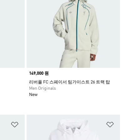
Price
149,000 원
리버풀 FC 스페이서 팀가이스트 26 트랙 탑
Men Originals
New
위시리스트 담기
위시리스트