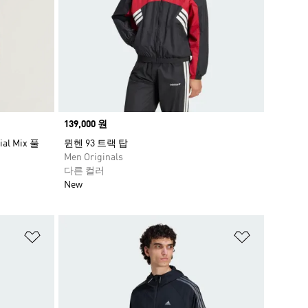
Price
139,000 원
rial Mix 풀
뮌헨 93 트랙 탑
Men Originals
다른 컬러
New
위시리스트 담기
위시리스트