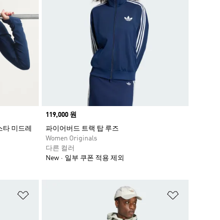
Price
119,000 원
스타 미드레
파이어버드 트랙 탑 루즈
Women Originals
다른 컬러
New
일부 쿠폰 적용 제외
위시리스트 담기
위시리스트