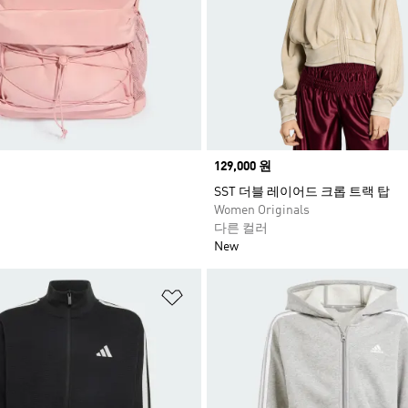
Price
129,000 원
SST 더블 레이어드 크롭 트랙 탑
Women Originals
다른 컬러
New
담기
위시리스트 담기