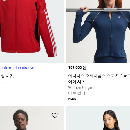
onfirmed exclusive
Price
109,000 원
싱 재킷​
아디다스 오리지널스 스포츠 슈퍼
als
이어 셔츠
Women Originals
다른 컬러
New
담기
위시리스트 담기