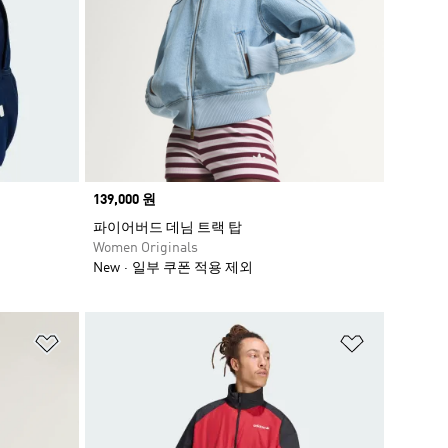
Price
139,000 원
파이어버드 데님 트랙 탑
Women Originals
New
일부 쿠폰 적용 제외
위시리스트 담기
위시리스트