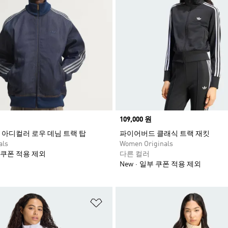
Price
109,000 원
아디컬러 로우 데님 트랙 탑
파이어버드 클래식 트랙 재킷
als
Women Originals
 쿠폰 적용 제외
다른 컬러
New
일부 쿠폰 적용 제외
담기
위시리스트 담기