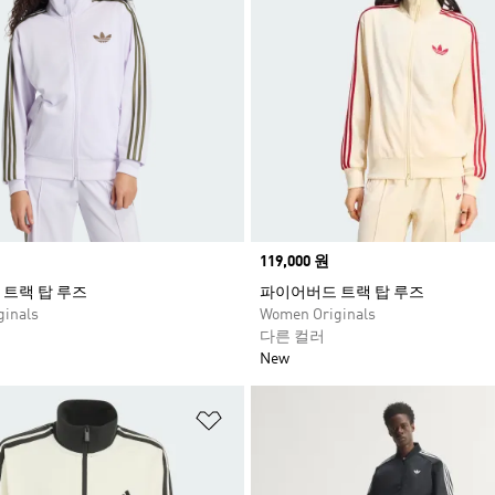
Price
119,000 원
트랙 탑 루즈
파이어버드 트랙 탑 루즈
inals
Women Originals
다른 컬러
New
담기
위시리스트 담기