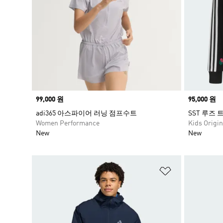
Price
99,000 원
Price
95,000 원
adi365 아스파이어 러닝 점프수트
SST 루즈 
Women Performance
Kids Origin
New
New
위시리스트 