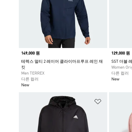
Price
149,000 원
Price
129,000 원
테렉스 멀티 2 레이어 클라이마프루프 레인 재
SST 더블
킷
Women Orig
Men TERREX
다른 컬러
다른 컬러
New
New
위시리스트 