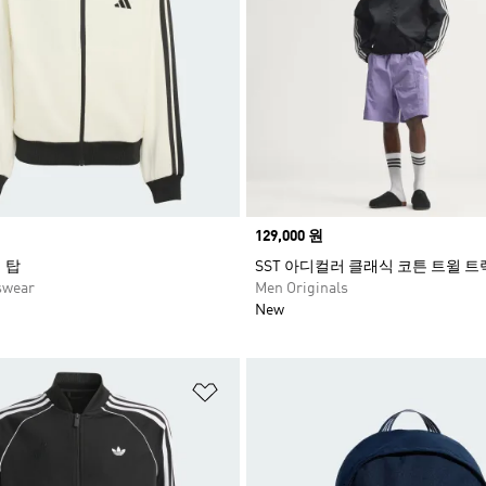
Price
129,000 원
랙 탑
SST 아디컬러 클래식 코튼 트윌 트
swear
Men Originals
New
담기
위시리스트 담기