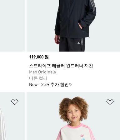
Price
119,000 원
스트라이프 레귤러 윈드러너 재킷
Men Originals
다른 컬러
New
25% 추가 할인✨
위시리스트 담기
위시리스트