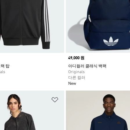
Price
49,000 원
트랙 탑
아디컬러 클래식 백팩
als
Originals
다른 컬러
New
담기
위시리스트 담기