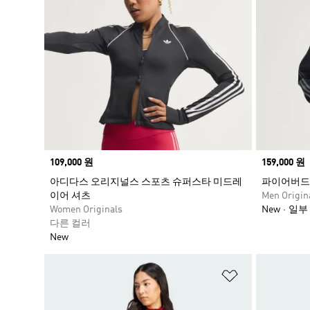
Price
109,000 원
Price
159,000 원
아디다스 오리지널스 스포츠 슈퍼스타 미드레
파이어버드 
이어 셔츠
Men Origin
Women Originals
New
일부
다른 컬러
New
위시리스트 