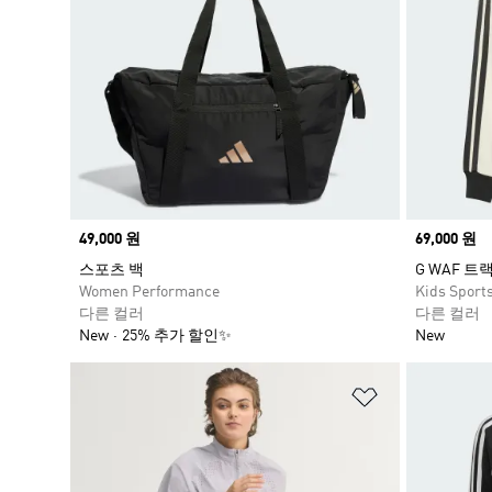
Price
49,000 원
Price
69,000 원
스포츠 백
G WAF 트
Women Performance
Kids Sport
다른 컬러
다른 컬러
New
25% 추가 할인✨
New
위시리스트 