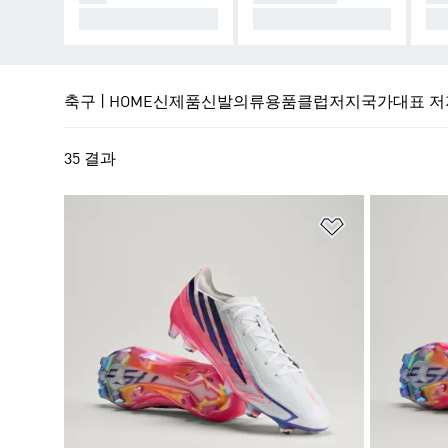
균형을 깨뜨려라
흐름을 지배하라
클
축구 | HOME
신제품
신발
의류
용품
클럽저지
국가대표 저
35 결과
위시리스트 