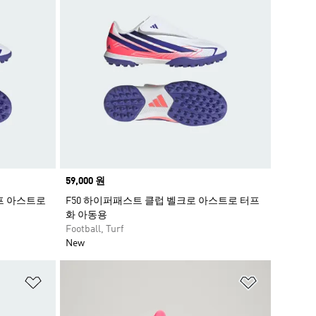
Price
59,000 원
루프 아스트로
F50 하이퍼패스트 클럽 벨크로 아스트로 터프
화 아동용
Football, Turf
New
위시리스트 담기
위시리스트