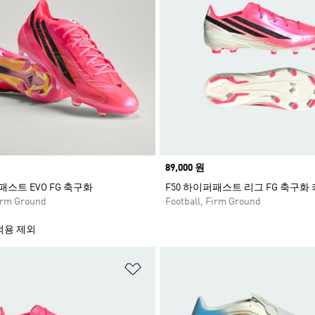
Price
89,000 원
패스트 EVO FG 축구화
F50 하이퍼패스트 리그 FG 축구화
Firm Ground
Football, Firm Ground
적용 제외
담기
위시리스트 담기