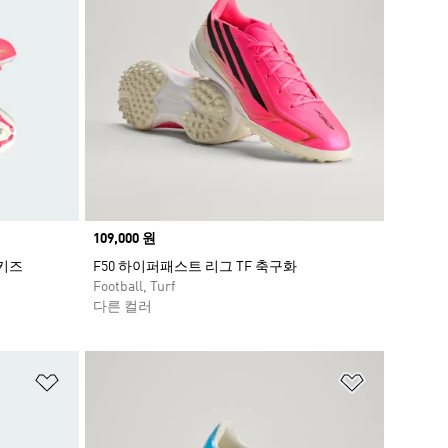
Price
109,000 원
 키즈
F50 하이퍼패스트 리그 TF 축구화
Football, Turf
다른 컬러
위시리스트 담기
위시리스트