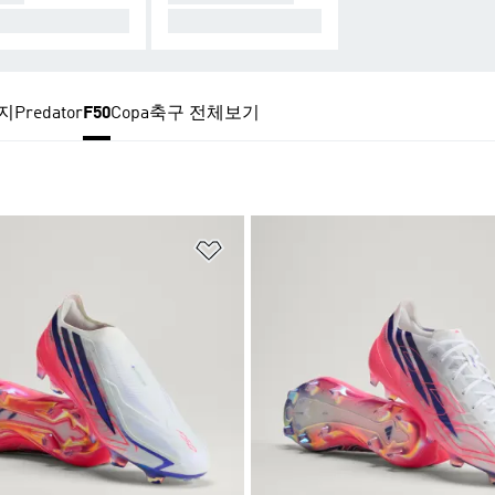
래스가 다른 터치
그녀를 위해
지
Predator
F50
Copa
축구 전체보기
담기
위시리스트 담기