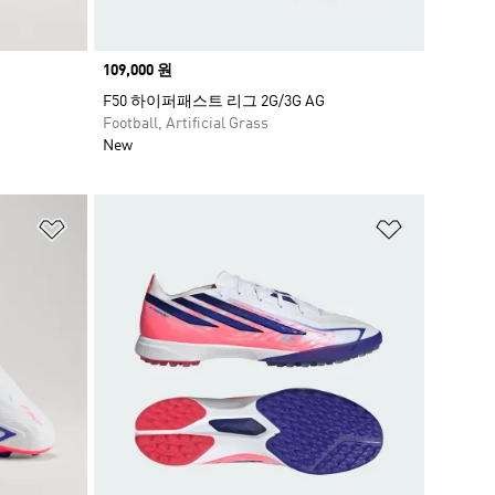
Price
109,000 원
F50 하이퍼패스트 리그 2G/3G AG
Football, Artificial Grass
New
위시리스트 담기
위시리스트