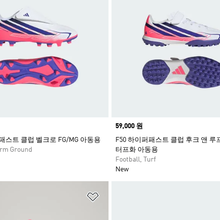
Price
59,000 원
퍼패스트 클럽 벨크로 FG/MG 아동용
F50 하이퍼패스트 클럽 후크 앤 
Firm Ground
터프화 아동용
Football, Turf
New
담기
위시리스트 담기