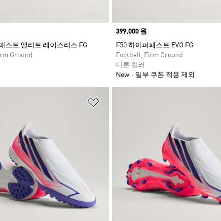
Price
399,000 원
퍼패스트 엘리트 레이스리스 FG
F50 하이퍼패스트 EVO FG
Firm Ground
Football, Firm Ground
다른 컬러
New
일부 쿠폰 적용 제외
담기
위시리스트 담기