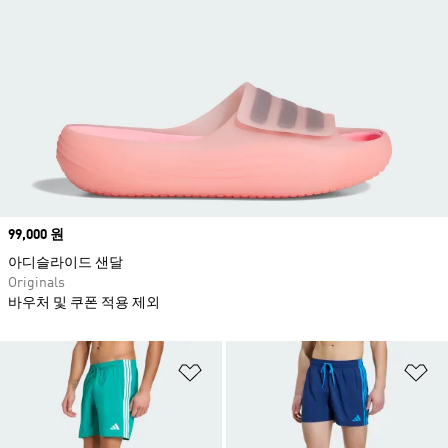
Price
99,000 원
아디슬라이드 샌달
Originals
바우처 및 쿠폰 적용 제외
위시리스트 담기
위