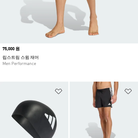
Price
75,000 원
립스트림 스윔 재머
Men Performance
위시리스트 담기
위