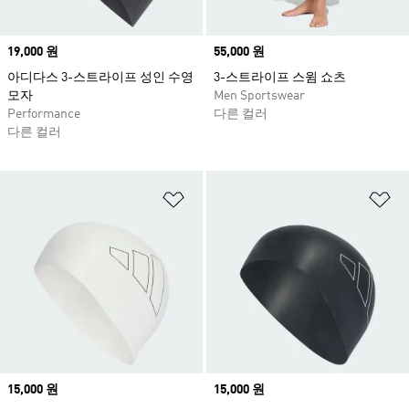
Price
19,000 원
Price
55,000 원
아디다스 3-스트라이프 성인 수영
3-스트라이프 스윔 쇼츠
모자
Men Sportswear
Performance
다른 컬러
다른 컬러
위시리스트 담기
위
Price
15,000 원
Price
15,000 원