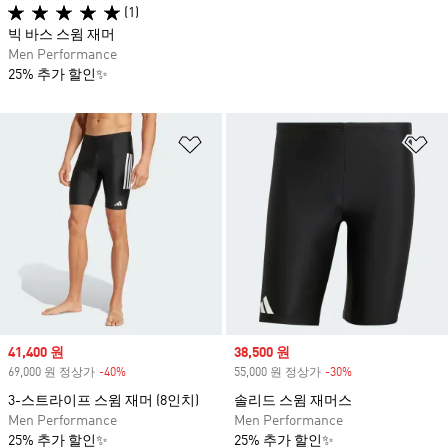
(1)
빅 바스 스윔 재머
Men Performance
25% 추가 할인✨
위시리스트 담기
위
Sale price
41,400 원
Sale price
38,500 원
69,000 원 정상가
-40%
Discount
55,000 원 정상가
-30%
Discount
3-스트라이프 스윔 재머 (8인치)
솔리드 스윔 재머스
Men Performance
Men Performance
25% 추가 할인✨
25% 추가 할인✨