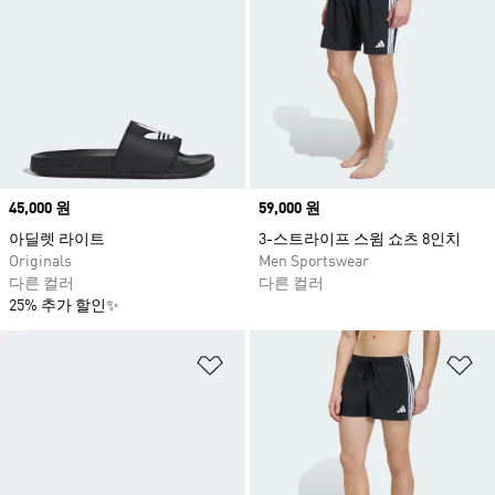
Price
45,000 원
Price
59,000 원
아딜렛 라이트
3-스트라이프 스윔 쇼츠 8인치
Originals
Men Sportswear
다른 컬러
다른 컬러
25% 추가 할인✨
위시리스트 담기
위