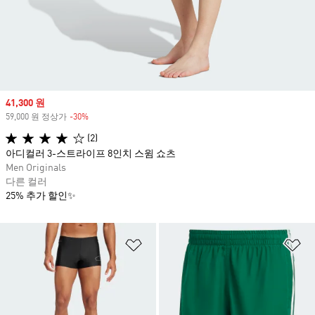
Sale price
41,300 원
59,000 원 정상가
-30%
Discount
(2)
아디컬러 3-스트라이프 8인치 스윔 쇼츠
Men Originals
다른 컬러
25% 추가 할인✨
위시리스트 담기
위