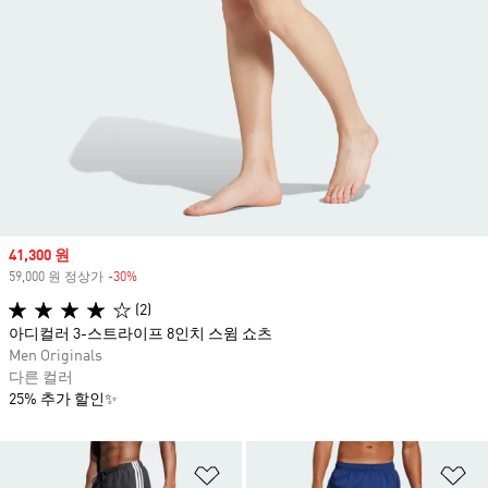
Sale price
41,300 원
59,000 원 정상가
-30%
Discount
(2)
아디컬러 3-스트라이프 8인치 스윔 쇼츠
Men Originals
다른 컬러
25% 추가 할인✨
위시리스트 담기
위