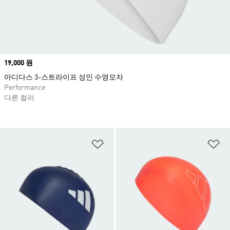
Price
19,000 원
아디다스 3-스트라이프 성인 수영모자
Performance
다른 컬러
위시리스트 담기
위