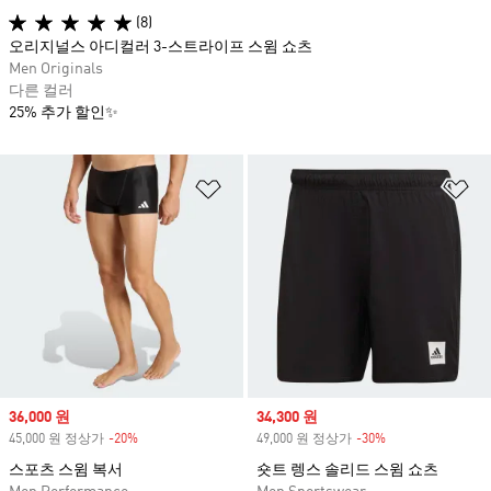
(8)
오리지널스 아디컬러 3-스트라이프 스윔 쇼츠
Men Originals
다른 컬러
25% 추가 할인✨
위시리스트 담기
위
Sale price
36,000 원
Sale price
34,300 원
45,000 원 정상가
-20%
Discount
49,000 원 정상가
-30%
Discount
스포츠 스윔 복서
숏트 렝스 솔리드 스윔 쇼츠