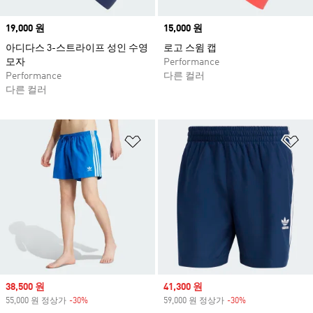
Price
19,000 원
Price
15,000 원
아디다스 3-스트라이프 성인 수영
로고 스윔 캡
모자
Performance
Performance
다른 컬러
다른 컬러
위시리스트 담기
위
Sale price
38,500 원
Sale price
41,300 원
55,000 원 정상가
-30%
Discount
59,000 원 정상가
-30%
Discount