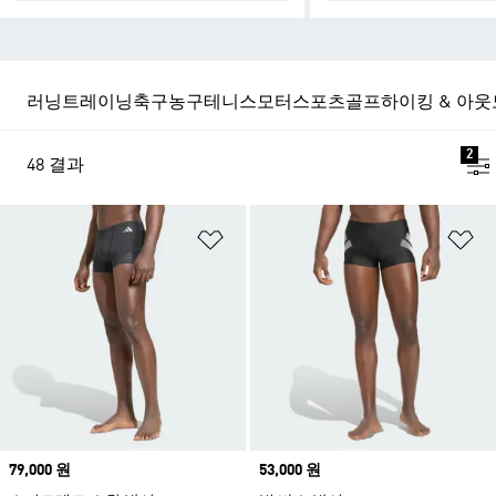
러닝
트레이닝
축구
농구
테니스
모터스포츠
골프
하이킹 & 아
2
48 결과
위시리스트 담기
위
Price
79,000 원
Price
53,000 원