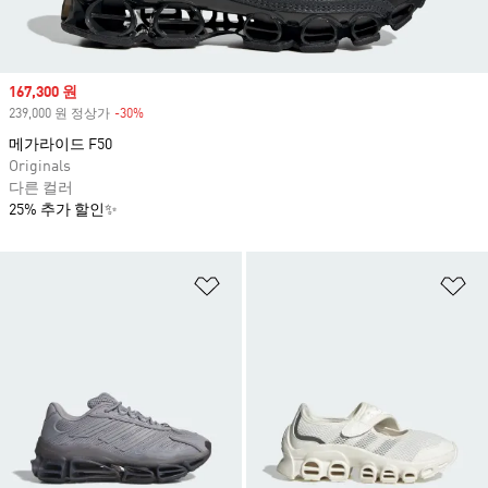
Sale price
167,300 원
239,000 원 정상가
-30%
Discount
메가라이드 F50
Originals
다른 컬러
25% 추가 할인✨
위시리스트 담기
위