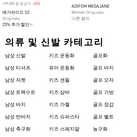
199,000 원 정상가
-20%
Discount
ADIFOM MEGAJANE
메가라이드 S2
Women Originals
Originals
다른 컬러
25% 추가 할인✨
의류 및 신발 카테고리
남성 신발
키즈 운동화
골프화
남성 티셔츠
유아 운동화
골프 바지
남성 자켓
키즈 샌들
골프 모자
남성 트랙수트
키즈 삼바
골프 가방
남성 바지
키즈 가젤
골프 장갑
남성 반바지
키즈 슈퍼스타
골프 벨트
남성 축구화
키즈 스페지알
농구화