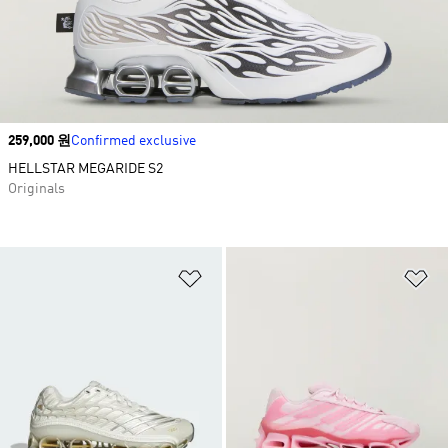
Price
259,000 원
Confirmed exclusive
HELLSTAR MEGARIDE S2
Originals
위시리스트 담기
위