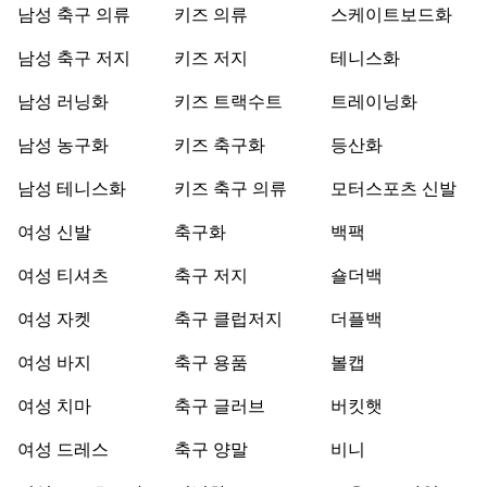
남성 축구 의류
키즈 의류
스케이트보드화
남성 축구 저지
키즈 저지
테니스화
남성 러닝화
키즈 트랙수트
트레이닝화
남성 농구화
키즈 축구화
등산화
남성 테니스화
키즈 축구 의류
모터스포츠 신발
여성 신발
축구화
백팩
여성 티셔츠
축구 저지
숄더백
여성 자켓
축구 클럽저지
더플백
여성 바지
축구 용품
볼캡
여성 치마
축구 글러브
버킷햇
여성 드레스
축구 양말
비니