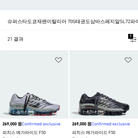
슈퍼스타
도쿄
재팬
이탈리아 70S
태권도
삼바
스페지알
SL72
파
1
21 결과
위시리스트 담기
위
Price
269,000 원
Confirmed exclusive
Price
269,000 원
Confirmed exclusive
피치스 메가라이드 F50
피치스 메가라이드 F50