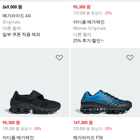
Price
249,000 원
Sale price
90,300 원
129,000 원 정상가
-30%
Discount
메가라이드 AG
Originals
아디폼 메가제인
다른 컬러
Women Originals
일부 쿠폰 적용 제외
다른 컬러
25% 추가 할인✨
위시리스트 담기
위
Sale price
90,300 원
Sale price
167,300 원
129,000 원 정상가
-30%
Discount
239,000 원 정상가
-30%
Discount
아디폼 메가제인
메가라이드 F50