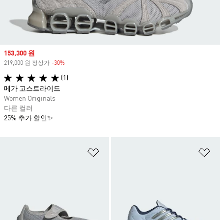
Sale price
153,300 원
219,000 원 정상가
-30%
Discount
(1)
메가 고스트라이드
Women Originals
다른 컬러
25% 추가 할인✨
위시리스트 담기
위