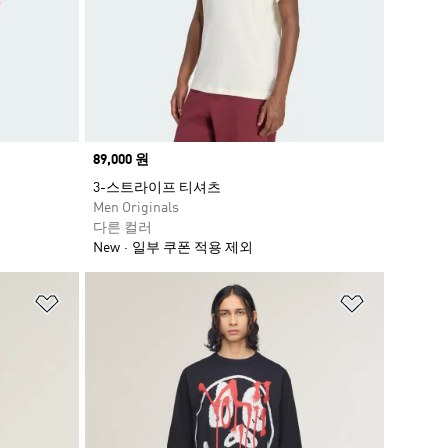
Price
89,000 원
3-스트라이프 티셔츠
Men Originals
다른 컬러
New
일부 쿠폰 적용 제외
위시리스트 담기
위시리스트