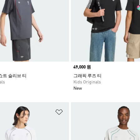
Price
49,000 원
 쇼트 슬리브 티
그래픽 루즈 티
als
Kids Originals
New
담기
위시리스트 담기