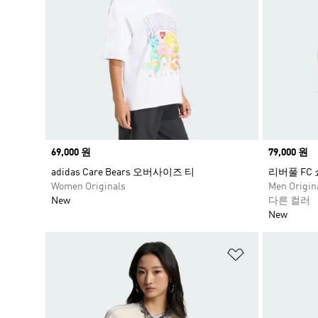
Price
69,000 원
Price
79,000 원
adidas Care Bears 오버사이즈 티
리버풀 FC
Women Originals
Men Origin
New
다른 컬러
New
위시리스트 