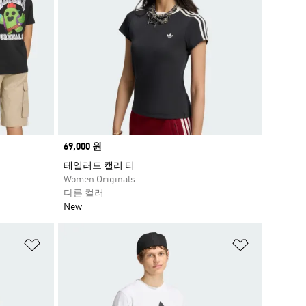
Price
69,000 원
테일러드 캘리 티
Women Originals
다른 컬러
New
위시리스트 담기
위시리스트