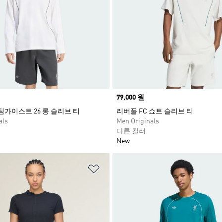
Price
79,000 원
팀가이스트 26 롱 슬리브 티
리버풀 FC 쇼트 슬리브 티
als
Men Originals
다른 컬러
New
담기
위시리스트 담기