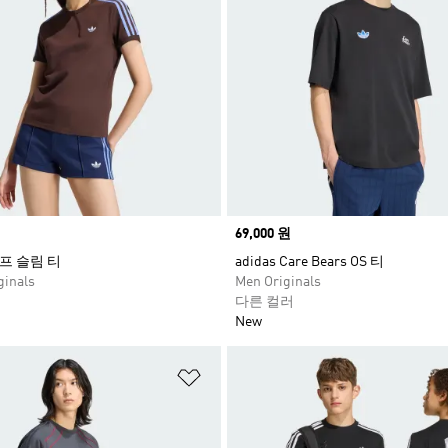
Price
69,000 원
프 슬림 티
adidas Care Bears OS 티
inals
Men Originals
다른 컬러
New
담기
위시리스트 담기