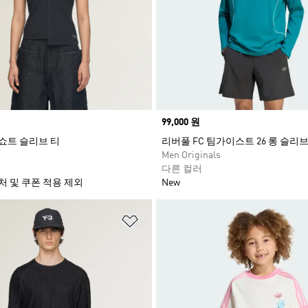
Price
99,000 원
 쇼트 슬리브 티
리버풀 FC 팀가이스트 26 롱 슬리브
Men Originals
다른 컬러
처 및 쿠폰 적용 제외
New
담기
위시리스트 담기