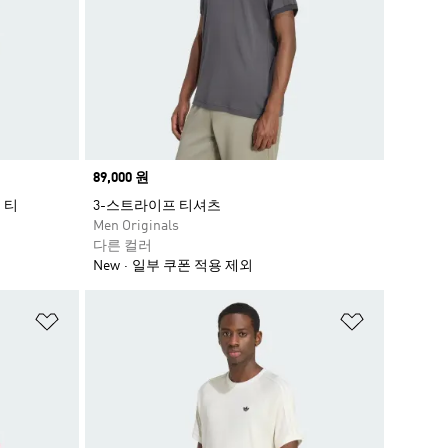
Price
89,000 원
 티
3-스트라이프 티셔츠
Men Originals
다른 컬러
New
일부 쿠폰 적용 제외
위시리스트 담기
위시리스트