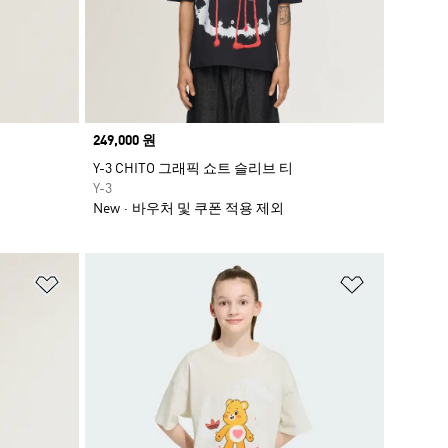
Price
249,000 원
Y-3 CHITO 그래픽 쇼트 슬리브 티
Y-3
New
바우처 및 쿠폰 적용 제외
위시리스트 담기
위시리스트