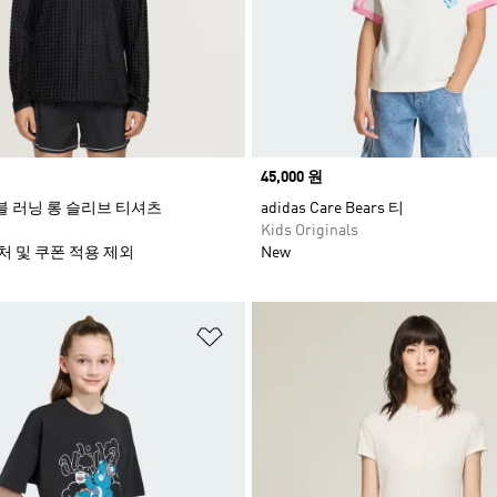
Price
45,000 원
서블 러닝 롱 슬리브 티셔츠
adidas Care Bears 티
Kids Originals
처 및 쿠폰 적용 제외
New
담기
위시리스트 담기