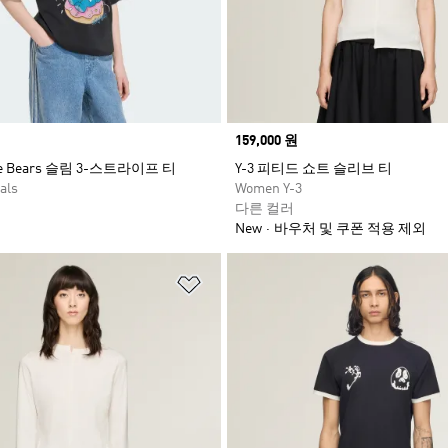
Price
159,000 원
are Bears 슬림 3-스트라이프 티
Y-3 피티드 쇼트 슬리브 티
als
Women Y-3
다른 컬러
New
바우처 및 쿠폰 적용 제외
담기
위시리스트 담기