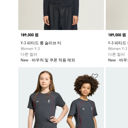
Price
189,000 원
Price
189,000 원
Y-3 피티드 롱 슬리브 티
Y-3 피티드
Women Y-3
Women Y-3
다른 컬러
다른 컬러
New
바우처 및 쿠폰 적용 제외
New
바우
위시리스트 