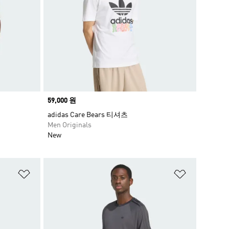
Price
59,000 원
adidas Care Bears 티셔츠
Men Originals
New
위시리스트 담기
위시리스트