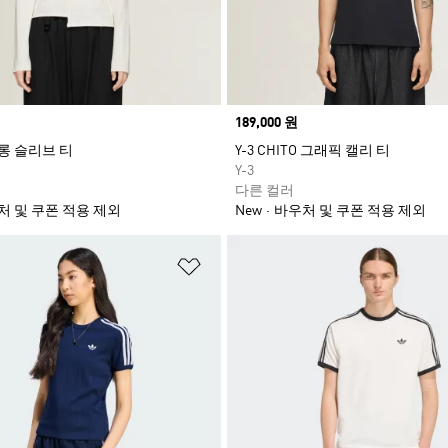
Price
189,000 원
 롱 슬리브 티
Y-3 CHITO 그래픽 캘리 티
Y-3
다른 컬러
처 및 쿠폰 적용 제외
New
바우처 및 쿠폰 적용 제외
담기
위시리스트 담기