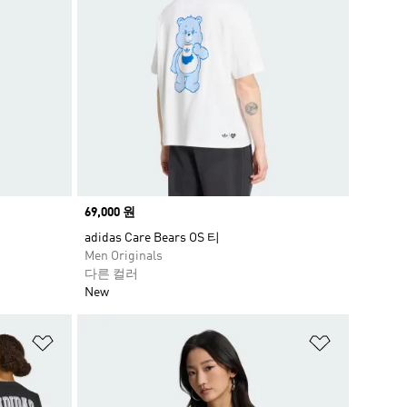
Price
69,000 원
adidas Care Bears OS 티
Men Originals
다른 컬러
New
위시리스트 담기
위시리스트