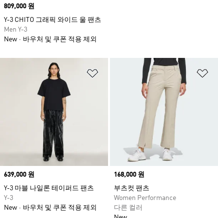
Price
809,000 원
Y-3 CHITO 그래픽 와이드 울 팬츠
Men Y-3
New
바우처 및 쿠폰 적용 제외
위시리스트 담기
위
Price
639,000 원
Price
168,000 원
Y-3 마블 나일론 테이퍼드 팬츠
부츠컷 팬츠
Y-3
Women Performance
New
바우처 및 쿠폰 적용 제외
다른 컬러
New