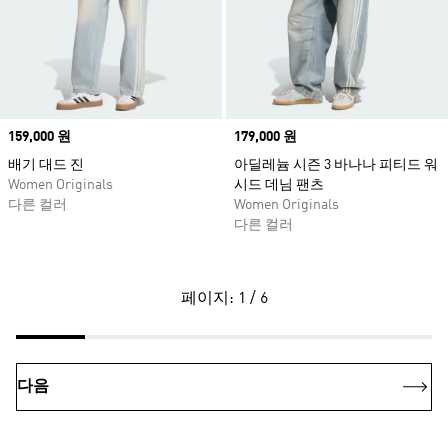
Price
159,000 원
Price
179,000 원
배기 대드 진
아딜레늄 시즌 3 바나나 피티드 워
Women Originals
시드 데님 팬츠
다른 컬러
Women Originals
다른 컬러
페이지: 1 / 6
다음