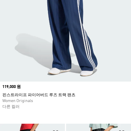
Price
119,000 원
핀스트라이프 파이어버드 루즈 트랙 팬츠
Women Originals
다른 컬러