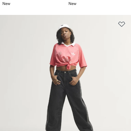
New
New
위