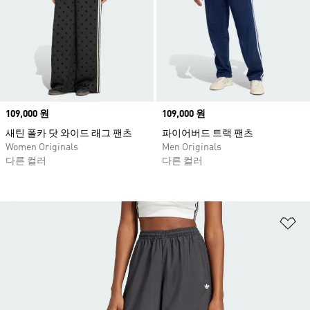
Price
109,000 원
Price
109,000 원
새틴 폴카 닷 와이드 래그 팬츠
파이어버드 트랙 팬츠
Women Originals
Men Originals
다른 컬러
다른 컬러
위