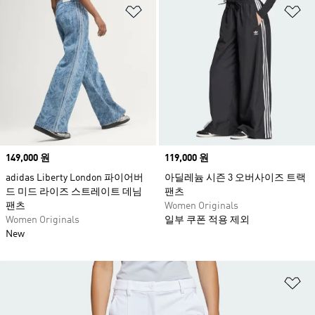
위시리스트 담기
위
Price
149,000 원
Price
119,000 원
adidas Liberty London 파이어버
아딜레늄 시즌 3 오버사이즈 트랙
드 미드 라이즈 스트레이트 데님
팬츠
팬츠
Women Originals
Women Originals
일부 쿠폰 적용 제외
New
위