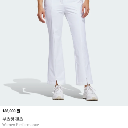
Price
168,000 원
부츠컷 팬츠
Women Performance