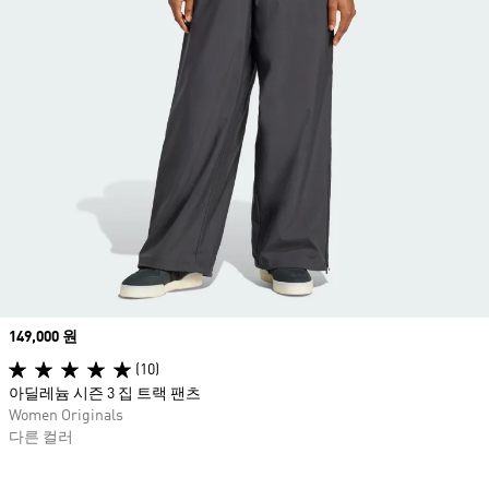
Price
149,000 원
(10)
아딜레늄 시즌 3 집 트랙 팬츠
Women Originals
다른 컬러