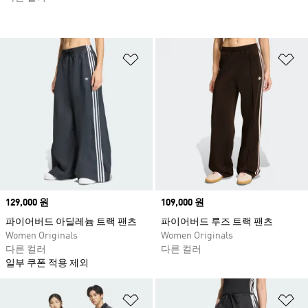
위시리스트 담기
위
Price
129,000 원
Price
109,000 원
파이어버드 아딜레늄 트랙 팬츠
파이어버드 루즈 트랙 팬츠
Women Originals
Women Originals
다른 컬러
다른 컬러
일부 쿠폰 적용 제외
위시리스트 담기
위