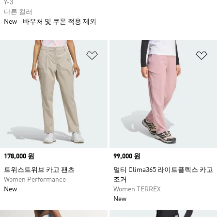
Y-3
다른 컬러
New
바우처 및 쿠폰 적용 제외
위시리스트 담기
위
Price
178,000 원
Price
99,000 원
트위스트위브 카고 팬츠
멀티 Clima365 라이트플렉스 카고
Women Performance
조거
New
Women TERREX
New