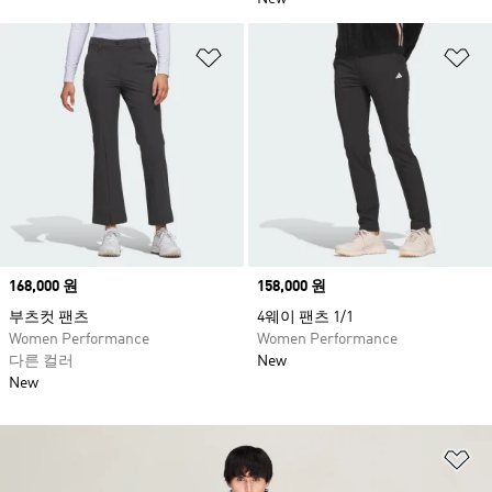
위시리스트 담기
위
Price
168,000 원
Price
158,000 원
부츠컷 팬츠
4웨이 팬츠 1/1
Women Performance
Women Performance
다른 컬러
New
New
위