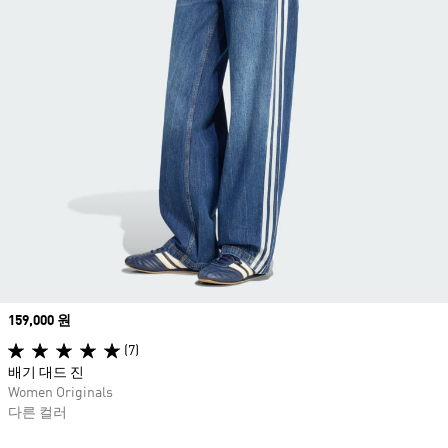
Price
159,000 원
(7)
배기 대드 진
Women Originals
다른 컬러