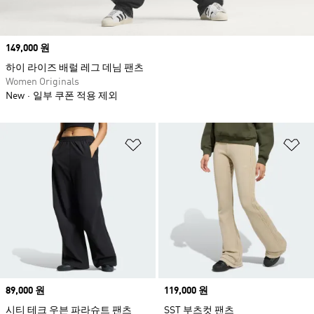
Price
149,000 원
하이 라이즈 배럴 레그 데님 팬츠
Women Originals
New
일부 쿠폰 적용 제외
위시리스트 담기
위
Price
89,000 원
Price
119,000 원
시티 테크 우븐 파라슈트 팬츠
SST 부츠컷 팬츠