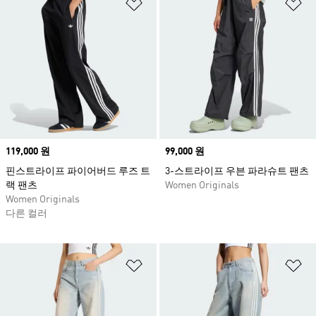
위시리스트 담기
위
Price
119,000 원
Price
99,000 원
핀스트라이프 파이어버드 루즈 트
3-스트라이프 우븐 파라슈트 팬츠
랙 팬츠
Women Originals
Women Originals
다른 컬러
위시리스트 담기
위