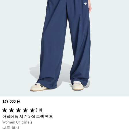
Price
149,000 원
(10)
아딜레늄 시즌 3 집 트랙 팬츠
Women Originals
다른 컬러