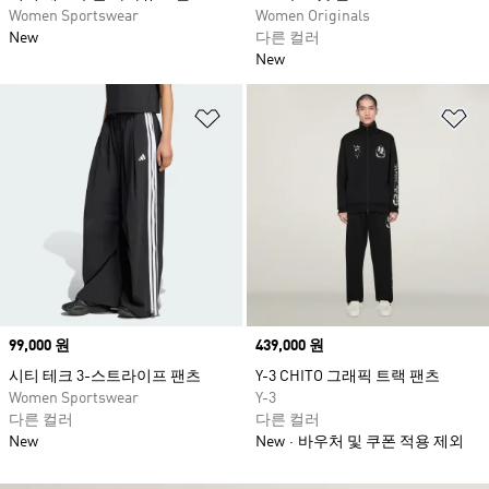
Women Sportswear
Women Originals
New
다른 컬러
New
위시리스트 담기
위
Price
99,000 원
Price
439,000 원
시티 테크 3-스트라이프 팬츠
Y-3 CHITO 그래픽 트랙 팬츠
Women Sportswear
Y-3
다른 컬러
다른 컬러
New
New
바우처 및 쿠폰 적용 제외