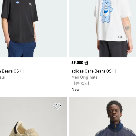
Price
69,000 원
e Bears OS 티
adidas Care Bears OS 티
als
Men Originals
다른 컬러
New
담기
위시리스트 담기