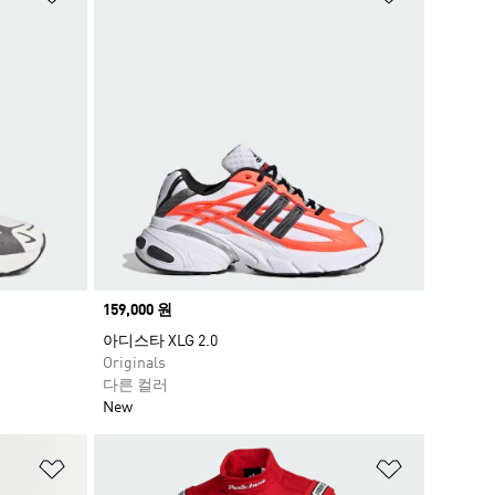
Price
159,000 원
아디스타 XLG 2.0
Originals
다른 컬러
New
위시리스트 담기
위시리스트