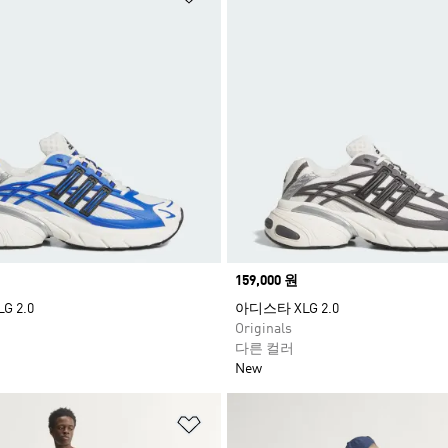
Price
159,000 원
 2.0
아디스타 XLG 2.0
Originals
다른 컬러
New
담기
위시리스트 담기