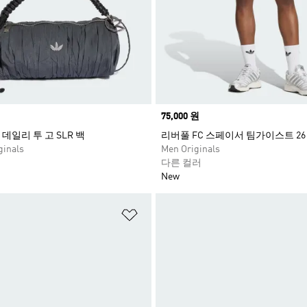
Price
75,000 원
데일리 투 고 SLR 백
리버풀 FC 스페이서 팀가이스트 26
inals
Men Originals
다른 컬러
New
담기
위시리스트 담기