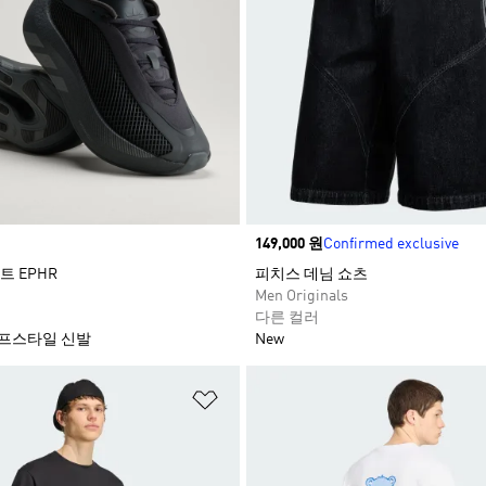
Price
149,000 원
Confirmed exclusive
 EPHR
피치스 데님 쇼츠​
Men Originals
다른 컬러
프스타일 신발
New
담기
위시리스트 담기