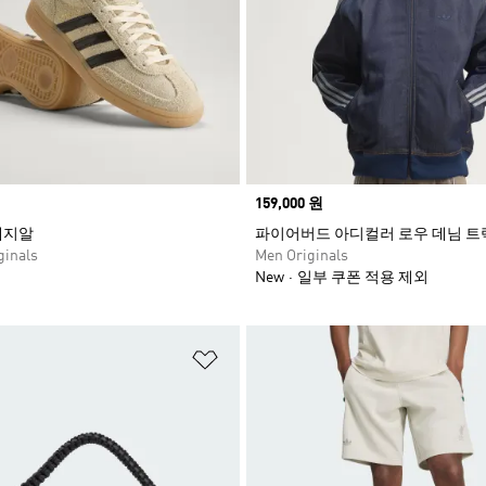
Price
159,000 원
페지알
파이어버드 아디컬러 로우 데님 트
inals
Men Originals
New
일부 쿠폰 적용 제외
담기
위시리스트 담기