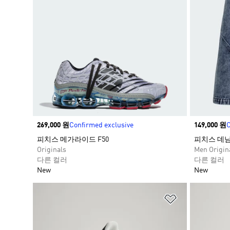
Price
269,000 원
Confirmed exclusive
Price
149,000 원
C
피치스 메가라이드 F50
피치스 데님
Originals
Men Origin
다른 컬러
다른 컬러
New
New
위시리스트 