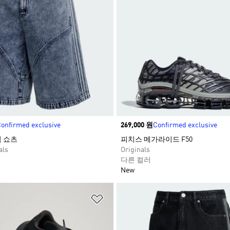
onfirmed exclusive
Price
269,000 원
Confirmed exclusive
 쇼츠​
피치스 메가라이드 F50
als
Originals
다른 컬러
New
담기
위시리스트 담기