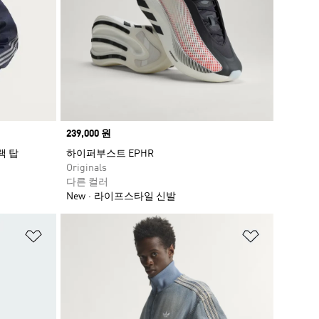
Price
239,000 원
랙 탑
하이퍼부스트 EPHR
Originals
다른 컬러
New
라이프스타일 신발
위시리스트 담기
위시리스트