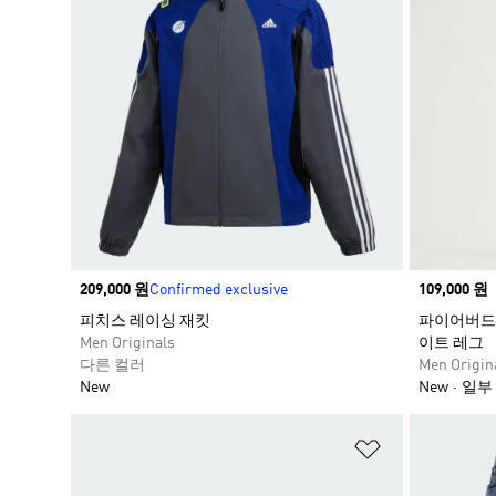
Price
209,000 원
Confirmed exclusive
Price
109,000 원
피치스 레이싱 재킷​
파이어버드
Men Originals
이트 레그
다른 컬러
Men Origin
New
New
일부
위시리스트 