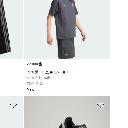
Price
79,000 원
리버풀 FC 쇼트 슬리브 티
Men Originals
다른 컬러
New
위시리스트 담기
위시리스트