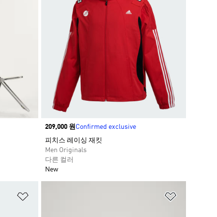
Price
209,000 원
Confirmed exclusive
피치스 레이싱 재킷​
Men Originals
다른 컬러
New
위시리스트 담기
위시리스트