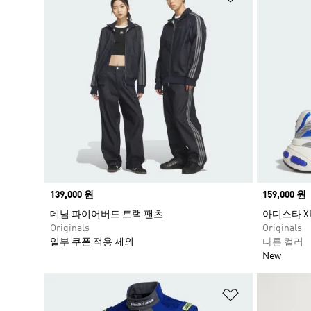
Price
139,000 원
Price
159,000 원
데님 파이어버드 트랙 팬츠
아디스타 XLG
Originals
Originals
일부 쿠폰 적용 제외
다른 컬러
New
위시리스트 