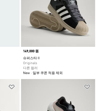
Price
149,000 원
슈퍼스타 II
Originals
다른 컬러
New
일부 쿠폰 적용 제외
위시리스트 담기
위시리스트