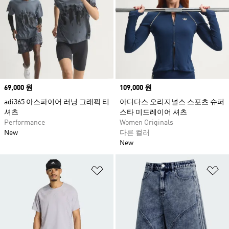
Price
69,000 원
Price
109,000 원
adi365 아스파이어 러닝 그래픽 티
아디다스 오리지널스 스포츠 슈퍼
셔츠
스타 미드레이어 셔츠
Performance
Women Originals
New
다른 컬러
New
위시리스트 담기
위