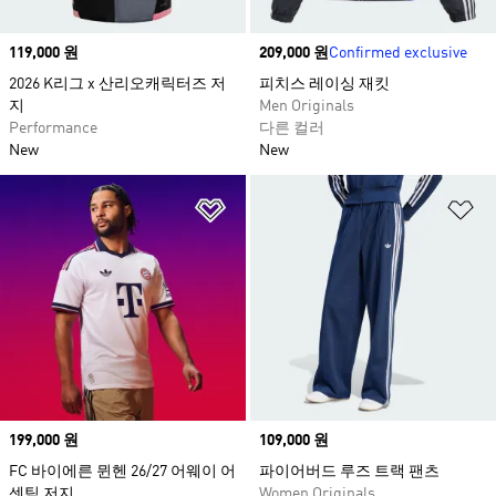
Price
119,000 원
Price
209,000 원
Confirmed exclusive
2026 K리그 x 산리오캐릭터즈 저
피치스 레이싱 재킷​
지
Men Originals
Performance
다른 컬러
New
New
위시리스트 담기
위
Price
199,000 원
Price
109,000 원
FC 바이에른 뮌헨 26/27 어웨이 어
파이어버드 루즈 트랙 팬츠
센틱 저지
Women Originals