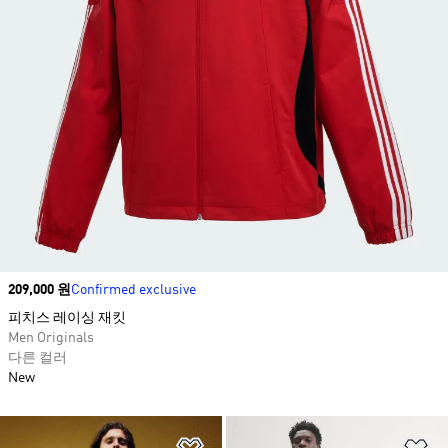
Price
209,000 원
Confirmed exclusive
피치스 레이싱 재킷​
Men Originals
다른 컬러
New
위시리스트 담기
위