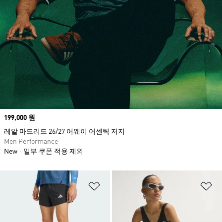
Price
199,000 원
레알 마드리드 26/27 어웨이 어센틱 저지
Men Performance
New
일부 쿠폰 적용 제외
위시리스트 담기
위