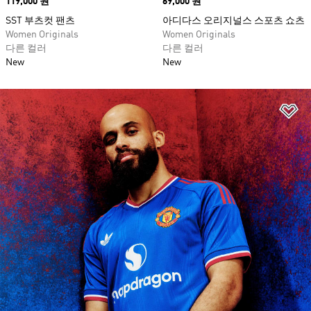
Price
119,000 원
Price
69,000 원
SST 부츠컷 팬츠
아디다스 오리지널스 스포츠 쇼츠
Women Originals
Women Originals
다른 컬러
다른 컬러
New
New
위