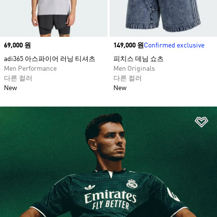
Price
69,000 원
Price
149,000 원
Confirmed exclusive
adi365 아스파이어 러닝 티셔츠
피치스 데님 쇼츠​
Men Performance
Men Originals
다른 컬러
다른 컬러
New
New
위