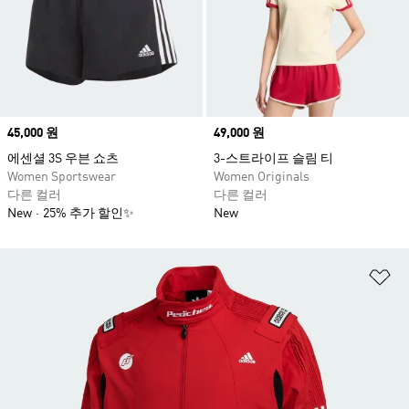
Price
45,000 원
Price
49,000 원
에센셜 3S 우븐 쇼츠
3-스트라이프 슬림 티
Women Sportswear
Women Originals
다른 컬러
다른 컬러
New
25% 추가 할인✨
New
위