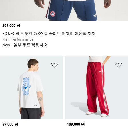
Price
209,000 원
FC 바이에른 뮌헨 26/27 롱 슬리브 어웨이 어센틱 저지
Men Performance
New
일부 쿠폰 적용 제외
위시리스트 담기
위
Price
69,000 원
Price
109,000 원