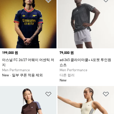
Price
199,000 원
Price
79,000 원
아스널 FC 26/27 어웨이 어센틱 저
adi365 클라이마쿨+ 4포켓 투인원
지
쇼츠
Men Performance
Men Performance
New
일부 쿠폰 적용 제외
다른 컬러
New
위시리스트 담기
위