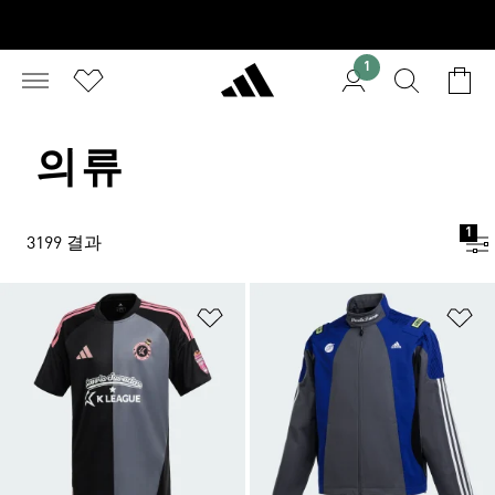
1
의류
1
3199 결과
위시리스트 담기
위