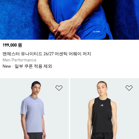
Price
199,000 원
맨체스터 유나이티드 26/27 어센틱 어웨이 저지
Men Performance
New
일부 쿠폰 적용 제외
위시리스트 담기
위