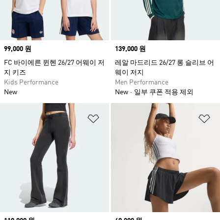
Price
99,000 원
Price
139,000 원
FC 바이에른 뮌헨 26/27 어웨이 저
레알 마드리드 26/27 롱 슬리브 어
지 키즈
웨이 저지
Kids Performance
Men Performance
New
New
일부 쿠폰 적용 제외
위시리스트 담기
위