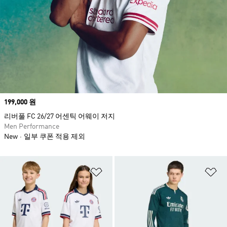
Price
199,000 원
리버풀 FC 26/27 어센틱 어웨이 저지
Men Performance
New
일부 쿠폰 적용 제외
위시리스트 담기
위