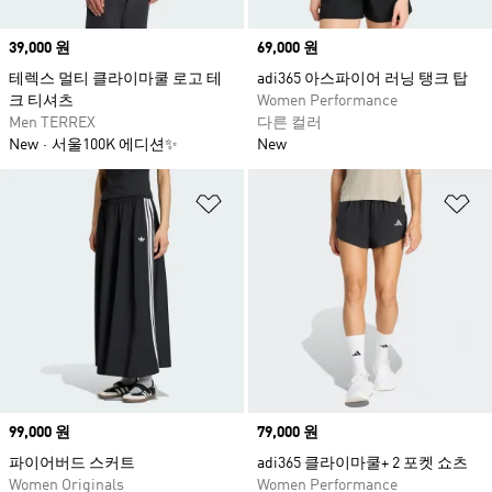
Price
39,000 원
Price
69,000 원
테렉스 멀티 클라이마쿨 로고 테
adi365 아스파이어 러닝 탱크 탑
크 티셔츠
Women Performance
Men TERREX
다른 컬러
New
서울100K 에디션✨
New
위시리스트 담기
위
Price
99,000 원
Price
79,000 원
파이어버드 스커트
adi365 클라이마쿨+ 2 포켓 쇼츠
Women Originals
Women Performance