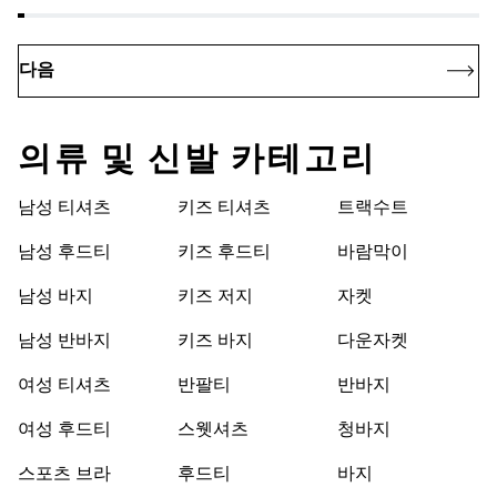
다음
의류 및 신발 카테고리
남성 티셔츠
키즈 티셔츠
트랙수트
남성 후드티
키즈 후드티
바람막이
남성 바지
키즈 저지
자켓
남성 반바지
키즈 바지
다운자켓
여성 티셔츠
반팔티
반바지
여성 후드티
스웻셔츠
청바지
스포츠 브라
후드티
바지