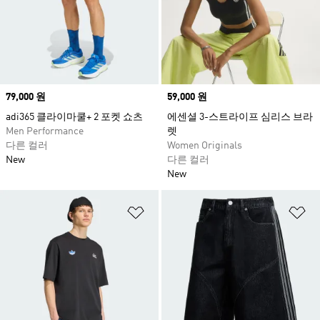
Price
79,000 원
Price
59,000 원
adi365 클라이마쿨+ 2 포켓 쇼츠
에센셜 3-스트라이프 심리스 브라
Men Performance
렛
다른 컬러
Women Originals
New
다른 컬러
New
위시리스트 담기
위