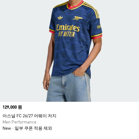
Price
129,000 원
아스널 FC 26/27 어웨이 저지
Men Performance
New
일부 쿠폰 적용 제외