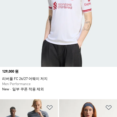
Price
129,000 원
리버풀 FC 26/27 어웨이 저지
Men Performance
New
일부 쿠폰 적용 제외
위시리스트 담기
위