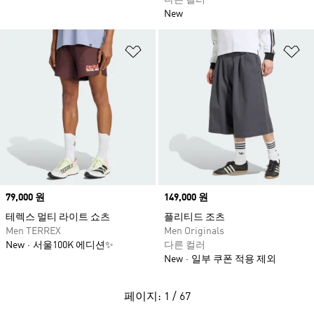
다른 컬러
New
위시리스트 담기
위
Price
79,000 원
Price
149,000 원
테렉스 멀티 라이트 쇼츠
플리티드 조츠
Men TERREX
Men Originals
New
서울100K 에디션✨
다른 컬러
New
일부 쿠폰 적용 제외
페이지: 1 / 67