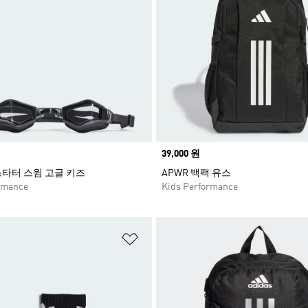
Price
39,000 원
타터 스윔 고글 키즈
APWR 백팩 유스
rmance
Kids Performance
담기
위시리스트 담기