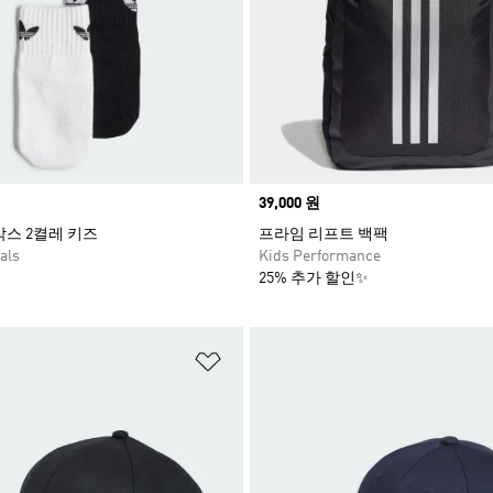
Price
39,000 원
삭스 2켤레 키즈
프라임 리프트 백팩
als
Kids Performance
25% 추가 할인✨
담기
위시리스트 담기