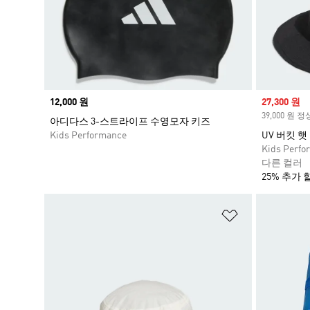
Price
12,000 원
Sale price
27,300 원
39,000 원 
아디다스 3-스트라이프 수영모자 키즈
Kids Performance
UV 버킷 햇
Kids Perfo
다른 컬러
25% 추가 
위시리스트 