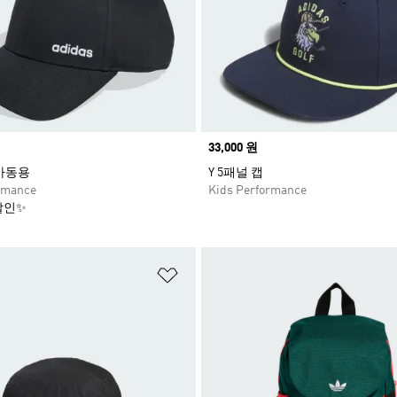
Price
33,000 원
아동용
Y 5패널 캡
rmance
Kids Performance
할인✨
담기
위시리스트 담기