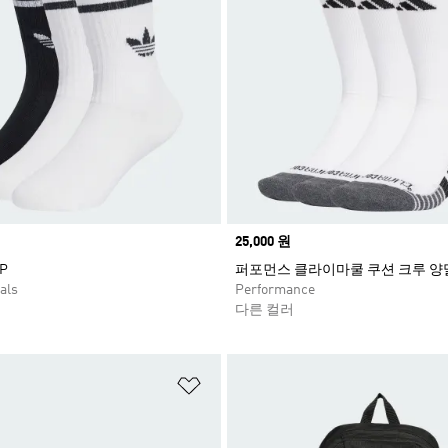
Price
25,000 원
P
퍼포먼스 클라이마쿨 쿠션 크루 양
als
Performance
다른 컬러
담기
위시리스트 담기