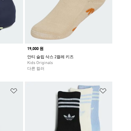
Price
19,000 원
안티 슬립 삭스 2켤레 키즈
Kids Originals
다른 컬러
위시리스트 담기
위시리스트