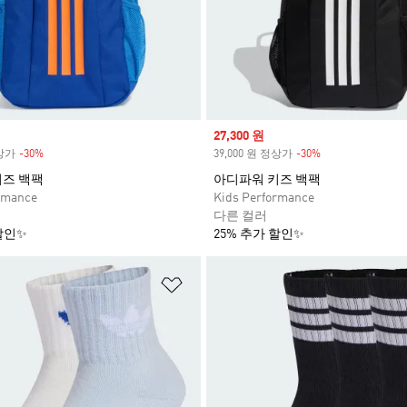
Sale price
27,300 원
정상가
-30%
Discount
39,000 원 정상가
-30%
Discount
키즈 백팩
아디파워 키즈 백팩
rmance
Kids Performance
다른 컬러
할인✨
25% 추가 할인✨
담기
위시리스트 담기