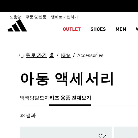
도움말
주문 및 반품
멤버로 가입하기
OUTLET
SHOES
MEN
뒤로 가기
홈
Kids
Accessories
아동 액세서리
백팩
양말
모자
키즈 용품 전체보기
38 결과
위시리스트 