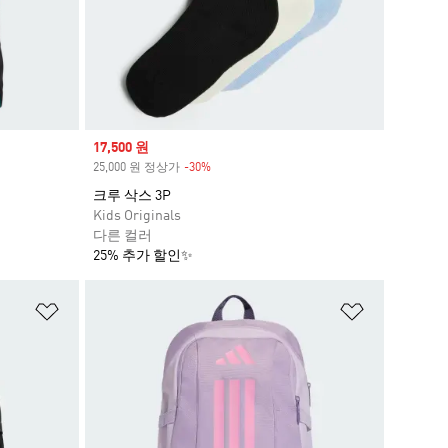
Sale price
17,500 원
25,000 원 정상가
-30%
Discount
크루 삭스 3P
Kids Originals
다른 컬러
25% 추가 할인✨
위시리스트 담기
위시리스트