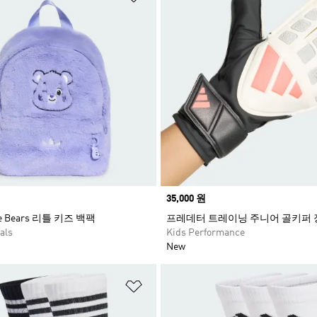
Price
35,000 원
are Bears 리틀 키즈 백팩
프레데터 트레이닝 주니어 골키퍼 
als
Kids Performance
New
담기
위시리스트 담기