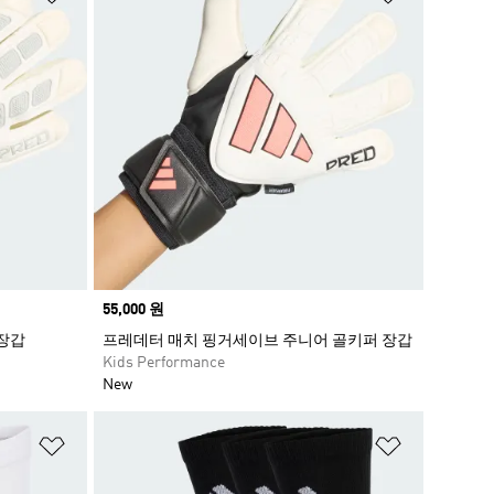
Price
55,000 원
장갑
프레데터 매치 핑거세이브 주니어 골키퍼 장갑
Kids Performance
New
위시리스트 담기
위시리스트