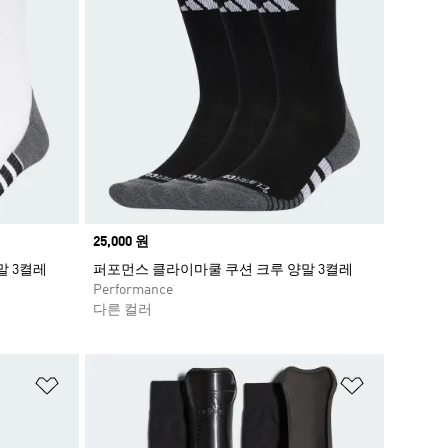
Price
25,000 원
말 3켤레
퍼포먼스 클라이마쿨 쿠션 크루 양말 3켤레
Performance
다른 컬러
위시리스트 담기
위시리스트