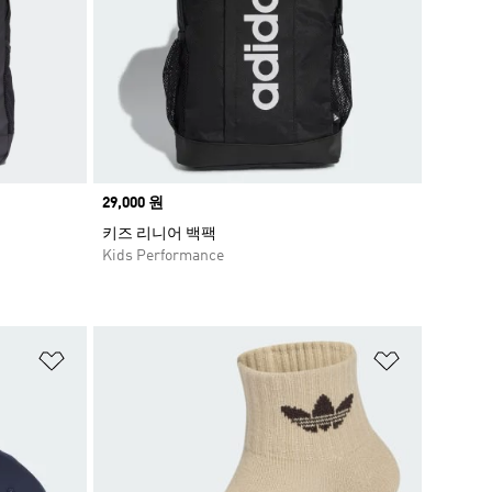
Price
29,000 원
키즈 리니어 백팩
Kids Performance
위시리스트 담기
위시리스트