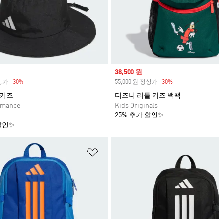
Sale price
38,500 원
정상가
-30%
Discount
55,000 원 정상가
-30%
Discount
 키즈
디즈니 리틀 키즈 백팩
rmance
Kids Originals
25% 추가 할인✨
할인✨
담기
위시리스트 담기