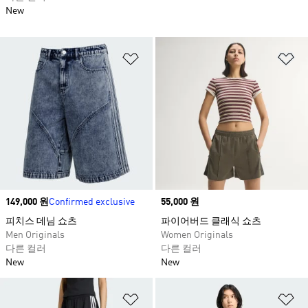
New
위시리스트 담기
위
Price
149,000 원
Confirmed exclusive
Price
55,000 원
피치스 데님 쇼츠​
파이어버드 클래식 쇼츠
Men Originals
Women Originals
다른 컬러
다른 컬러
New
New
위시리스트 담기
위