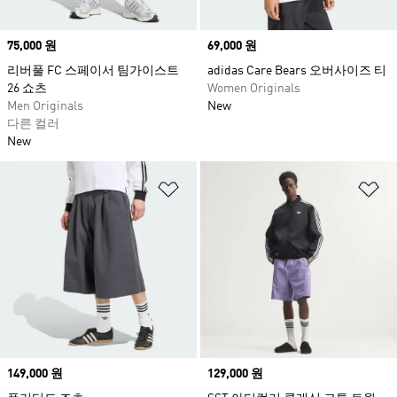
Price
75,000 원
Price
69,000 원
리버풀 FC 스페이서 팀가이스트
adidas Care Bears 오버사이즈 티
26 쇼츠
Women Originals
Men Originals
New
다른 컬러
New
위시리스트 담기
위
Price
149,000 원
Price
129,000 원