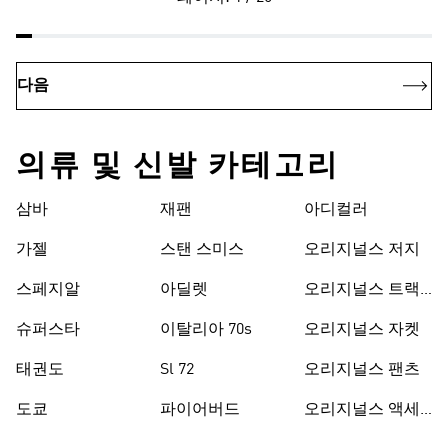
다음
의류 및 신발 카테고리
삼바
재팬
아디컬러
가젤
스탠 스미스
오리지널스 저지
스페지알
아딜렛
오리지널스 트랙
수트
슈퍼스타
이탈리아 70s
오리지널스 자켓
태권도
Sl 72
오리지널스 팬츠
도쿄
파이어버드
오리지널스 액세
서리