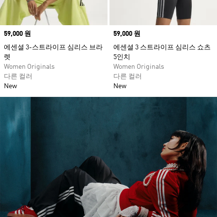
Price
59,000 원
Price
59,000 원
에센셜 3-스트라이프 심리스 브라
에센셜 3 스트라이프 심리스 쇼츠
렛
5인치
Women Originals
Women Originals
다른 컬러
다른 컬러
New
New