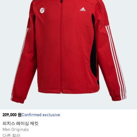
Price
209,000 원
Confirmed exclusive
피치스 레이싱 재킷​
Men Originals
다른 컬러