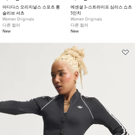
아디다스 오리지널스 스포츠 롱
에센셜 3-스트라이프 심리스 쇼츠
슬리브 셔츠
5인치
Women Originals
Women Originals
다른 컬러
다른 컬러
New
New
위