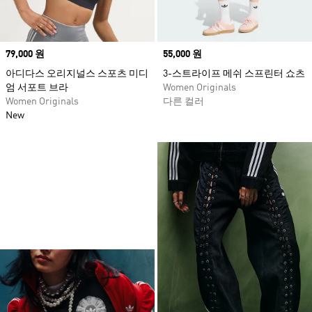
Price
79,000 원
Price
55,000 원
아디다스 오리지널스 스포츠 미디
3-스트라이프 메쉬 스프린터 쇼츠
엄 서포트 브라
Women Originals
Women Originals
다른 컬러
New