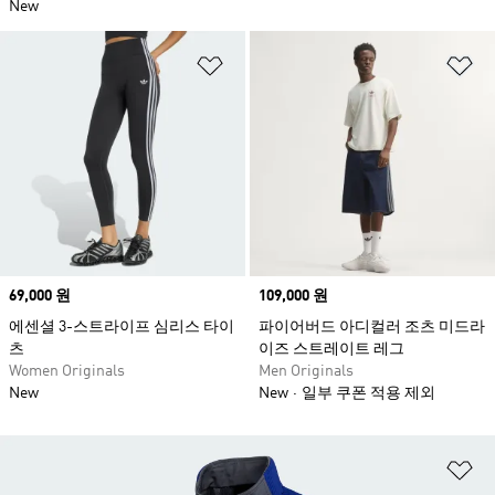
New
위시리스트 담기
위
Price
69,000 원
Price
109,000 원
에센셜 3-스트라이프 심리스 타이
파이어버드 아디컬러 조츠 미드라
츠
이즈 스트레이트 레그
Women Originals
Men Originals
New
New
일부 쿠폰 적용 제외
위