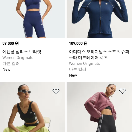
Price
59,000 원
Price
109,000 원
에센셜 심리스 브라렛
아디다스 오리지널스 스포츠 슈퍼
Women Originals
스타 미드레이어 셔츠
다른 컬러
Women Originals
New
다른 컬러
New
위시리스트 담기
위