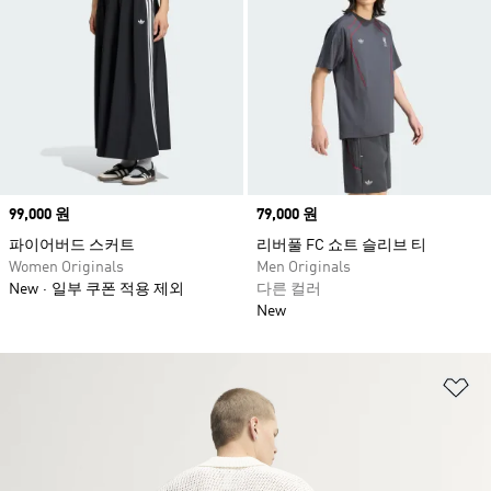
Price
99,000 원
Price
79,000 원
파이어버드 스커트
리버풀 FC 쇼트 슬리브 티
Women Originals
Men Originals
New
일부 쿠폰 적용 제외
다른 컬러
New
위