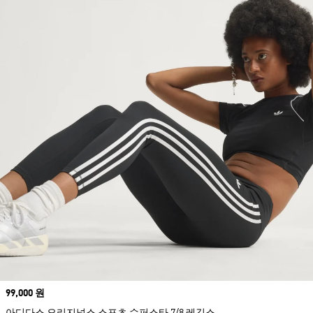
Price
99,000 원