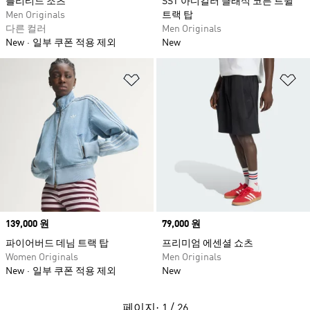
플리티드 조츠
SST 아디컬러 클래식 코튼 트윌
Men Originals
트랙 탑
다른 컬러
Men Originals
New
일부 쿠폰 적용 제외
New
위시리스트 담기
위
Price
139,000 원
Price
79,000 원
파이어버드 데님 트랙 탑
프리미엄 에센셜 쇼츠
Women Originals
Men Originals
New
일부 쿠폰 적용 제외
New
페이지: 1 / 26