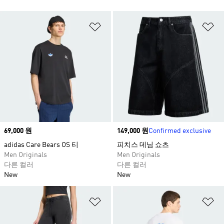
위시리스트 담기
위
Price
69,000 원
Price
149,000 원
Confirmed exclusive
adidas Care Bears OS 티
피치스 데님 쇼츠​
Men Originals
Men Originals
다른 컬러
다른 컬러
New
New
위시리스트 담기
위