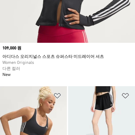
Price
109,000 원
아디다스 오리지널스 스포츠 슈퍼스타 미드레이어 셔츠
Women Originals
다른 컬러
New
위시리스트 담기
위