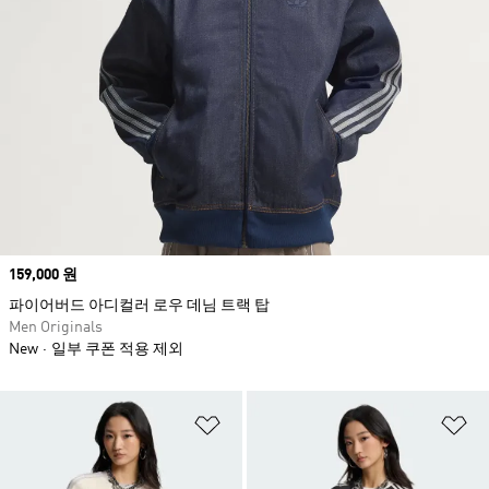
Price
159,000 원
파이어버드 아디컬러 로우 데님 트랙 탑
Men Originals
New
일부 쿠폰 적용 제외
위시리스트 담기
위