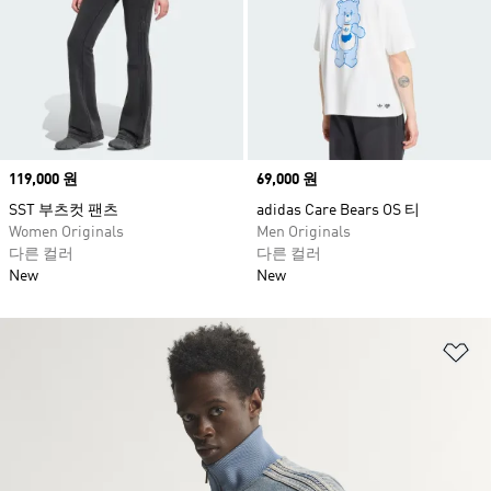
Price
119,000 원
Price
69,000 원
SST 부츠컷 팬츠
adidas Care Bears OS 티
Women Originals
Men Originals
다른 컬러
다른 컬러
New
New
위