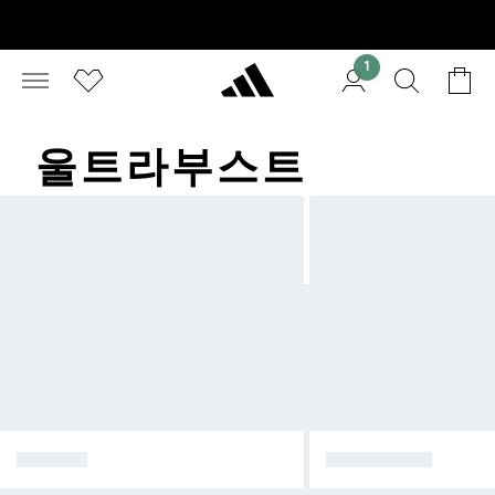
1
울트라부스트​
아디제로
하이퍼부스트