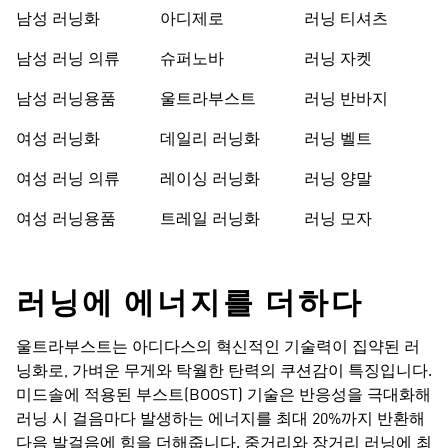
남성 러닝화
아디제로
러닝 티셔츠
남성 러닝 의류
슈퍼노바
러닝 자켓
남성 러닝용품
울트라부스트
러닝 반바지
여성 러닝화
데일리 러닝화
러닝 벨트
여성 러닝 의류
레이싱 러닝화
러닝 양말
여성 러닝용품
트레일 러닝화
러닝 모자
러닝에 에너지를 더하다​
울트라부스트는 아디다스의 혁신적인 기술력이 집약된 러
닝화로, 가벼운 무게와 탁월한 탄력의 쿠션감이 특징입니다.
미드솔에 적용된 부스트(BOOST) 기술은 반응성을 극대화해
러닝 시 걸음마다 발생하는 에너지를 최대 20%까지 반환해
다음 발걸음에 힘을 더해줍니다. 중거리와 장거리 러닝에 최