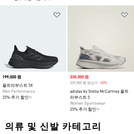
위시리스트 담기
위
Price
199,000 원
Sale price
230,300 원
329,000 원 정상가
-30%
Discount
울트라부스트 5X
Men Performance
adidas by Stella McCartney 울트
25% 추가 할인✨
라부스트 5
Women Sportswear
25% 추가 할인✨
의류 및 신발 카테고리