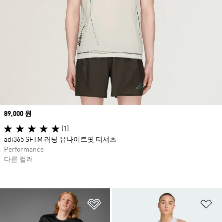
Price
89,000 원
(1)
adi365 SFTM 러닝 유나이트핏 티셔츠
Performance
다른 컬러
위시리스트 담기
위