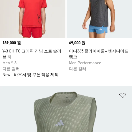
Price
189,000 원
Price
69,000 원
Y-3 CHITO 그래픽 러닝 쇼트 슬리
아디365 클라이마쿨+ 엔지니어드
브 티
탱크
Men Y-3
Men Performance
다른 컬러
다른 컬러
New
바우처 및 쿠폰 적용 제외
위