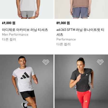
Price
69,000 원
Price
89,000 원
아디제로 아카이브 러닝 티셔츠
adi365 SFTM 러닝 유나이트핏 티
Men Performance
셔츠
다른 컬러
Performance
다른 컬러
위시리스트 담기
위