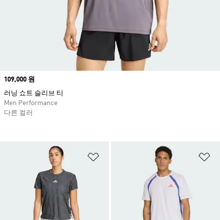
Price
109,000 원
러닝 쇼트 슬리브 티
Men Performance
다른 컬러
위시리스트 담기
위