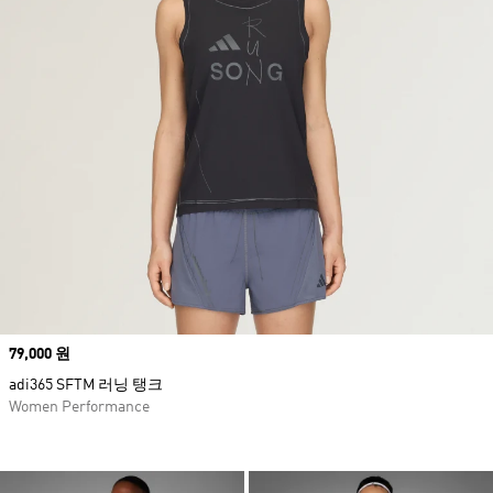
Price
79,000 원
adi365 SFTM 러닝 탱크
Women Performance