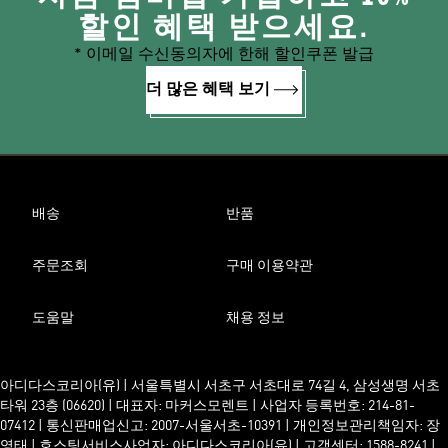
할인 혜택 받으세요.
* 이메일 수신동의자에 한해 할인쿠폰 발급
더 많은 혜택 보기
배송
반품
주문조회
구매 이용약관
도움말
채용 정보
아디다스코리아(유) | 서울특별시 서초구 서초대로 74길 4, 삼성생명 서초
타워 23층 (06620) | 대표자: 마커스모렌트 | 사업자 등록번호: 214-81-
07412 | 통신판매업신고: 2007-서울서초-10391 | 개인정보관리책임자: 장
영태 | 호스팅서비스사업자: 아디다스코리아(유) | 고객센터: 1588-8241 |