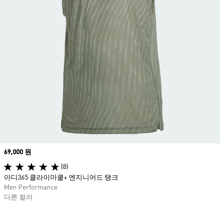
Price
69,000 원
(8)
아디365 클라이마쿨+ 엔지니어드 탱크
Men Performance
다른 컬러