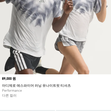
Price
89,000 원
아디제로 애스파이어 러닝 유나이트핏 티셔츠
Performance
다른 컬러