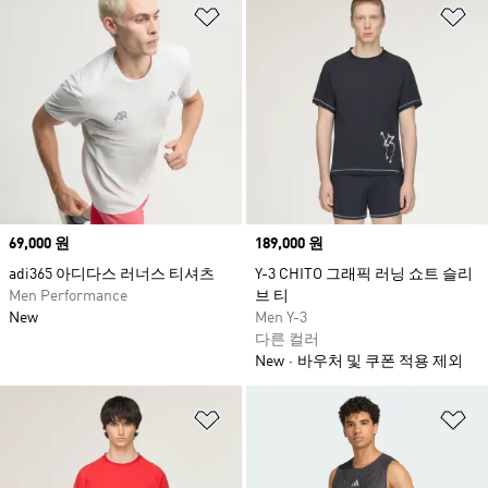
위시리스트 담기
위
Price
69,000 원
Price
189,000 원
adi365 아디다스 러너스 티셔츠
Y-3 CHITO 그래픽 러닝 쇼트 슬리
Men Performance
브 티
New
Men Y-3
다른 컬러
New
바우처 및 쿠폰 적용 제외
위시리스트 담기
위