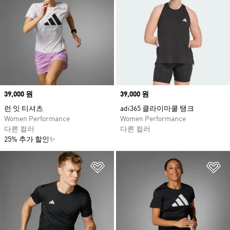
Price
39,000 원
Price
39,000 원
런 잇 티셔츠
adi365 클라이마쿨 탱크
Women Performance
Women Performance
다른 컬러
다른 컬러
25% 추가 할인✨
위시리스트 담기
위