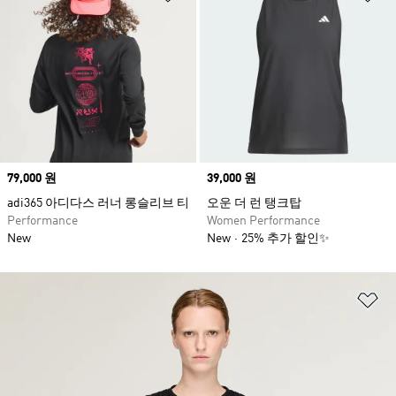
Price
79,000 원
Price
39,000 원
adi365 아디다스 러너 롱슬리브 티
오운 더 런 탱크탑
Performance
Women Performance
New
New
25% 추가 할인✨
위