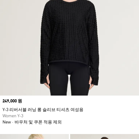
Price
249,000 원
Y-3 리버서블 러닝 롱 슬리브 티셔츠 여성용
Women Y-3
New
바우처 및 쿠폰 적용 제외