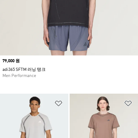
Price
79,000 원
adi365 SFTM 러닝 탱크
Men Performance
위시리스트 담기
위