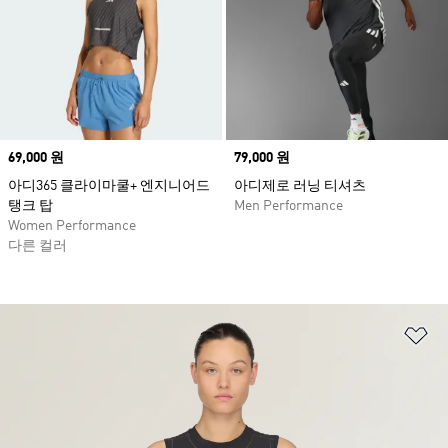
Price
69,000 원
Price
79,000 원
아디365 클라이마쿨+ 엔지니어드
아디제로 러닝 티셔츠
탱크 탑
Men Performance
Women Performance
다른 컬러
위