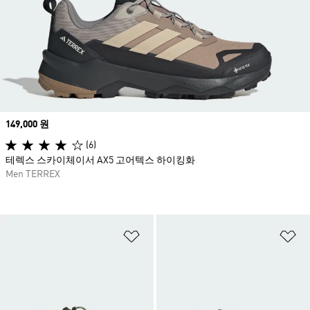
Price
149,000 원
(6)
테렉스 스카이체이서 AX5 고어텍스 하이킹화
Men TERREX
위시리스트 담기
위