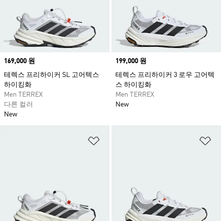
분의 모든 야외 활동을 완벽하게 지원하며, 어떤
모험이든 자신 있게 도전할 수 있도록 도와줍니
다. 신뢰할 수 있는 아디다스의 혁신적인 기술로
제작된 등산화를 신고, 새로운 정상을 향한 여정
을 시작해 보세요.
Price
169,000 원
Price
199,000 원
테렉스 프리하이커 SL 고어텍스
테렉스 프리하이커 3 로우 고어텍
하이킹화
스 하이킹화
Men TERREX
Men TERREX
다른 컬러
New
New
위시리스트 담기
위