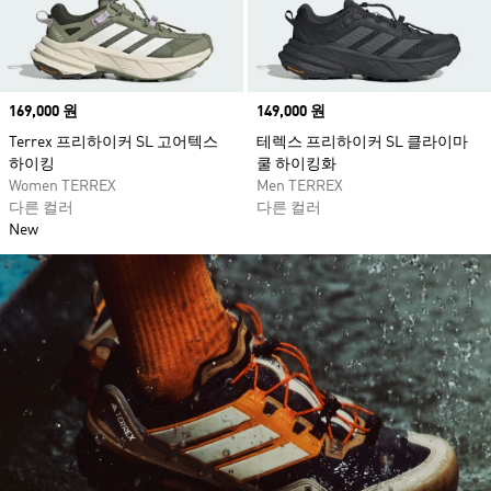
Price
169,000 원
Price
149,000 원
Terrex 프리하이커 SL 고어텍스
테렉스 프리하이커 SL 클라이마
하이킹
쿨 하이킹화
Women TERREX
Men TERREX
다른 컬러
다른 컬러
New