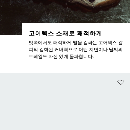
고어텍스 소재로 쾌적하게
빗속에서도 쾌적하게 발을 감싸는 고어텍스 갑
피의 강화된 커버력으로 어떤 지면이나 날씨의
트레일도 자신 있게 돌파합니다.
위