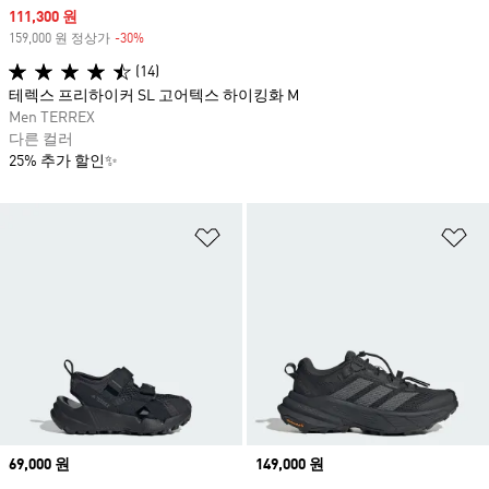
Sale price
111,300 원
159,000 원 정상가
-30%
Discount
(14)
테렉스 프리하이커 SL 고어텍스 하이킹화 M
Men TERREX
다른 컬러
25% 추가 할인✨
위시리스트 담기
위
Price
69,000 원
Price
149,000 원