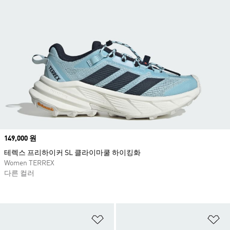
Price
149,000 원
테렉스 프리하이커 SL 클라이마쿨 하이킹화
Women TERREX
다른 컬러
위시리스트 담기
위