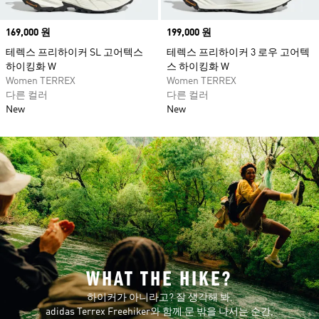
Price
169,000 원
Price
199,000 원
테렉스 프리하이커 SL 고어텍스
테렉스 프리하이커 3 로우 고어텍
하이킹화 W
스 하이킹화 W
Women TERREX
Women TERREX
다른 컬러
다른 컬러
New
New
WHAT THE HIKE?
하이커가 아니라고? 잘 생각해 봐.
adidas Terrex Freehiker와 함께 문 밖을 나서는 순간,