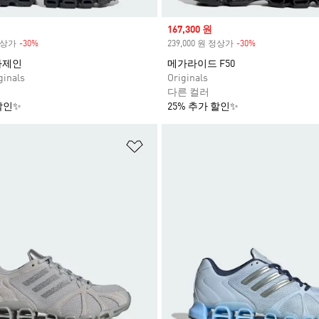
Sale price
167,300 원
 정상가
-30%
Discount
239,000 원 정상가
-30%
Discount
가제인
메가라이드 F50
inals
Originals
다른 컬러
할인✨
25% 추가 할인✨
담기
위시리스트 담기