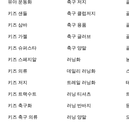
유아 운동화
축구 저지
키즈 샌들
축구 클럽저지
키즈 삼바
축구 용품
키즈 가젤
축구 글러브
키즈 슈퍼스타
축구 양말
키즈 스페지알
러닝화
키즈 의류
데일리 러닝화
키즈 저지
트레일 러닝화
키즈 트랙수트
러닝 티셔츠
키즈 축구화
러닝 반바지
키즈 축구 의류
러닝 양말