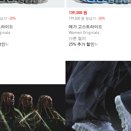
Sale price
139,300 원
 정상가
-30%
Discount
199,000 원 정상가
-30%
Discount
트라이드
메가 고스트라이드
inals
Women Originals
다른 컬러
할인✨
25% 추가 할인✨