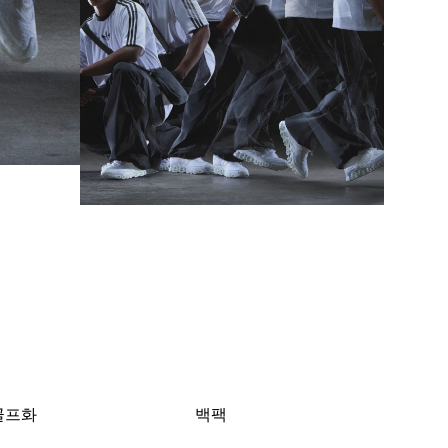
골프화
백팩