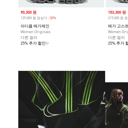
Sale price
90,300 원
Sale price
153,300 원
129,000 원 정상가
-30%
Discount
219,000 원
아디폼 메가제인
메가 고스
Women Originals
Women Orig
다른 컬러
다른 컬러
25% 추가 할인✨
25% 추가 