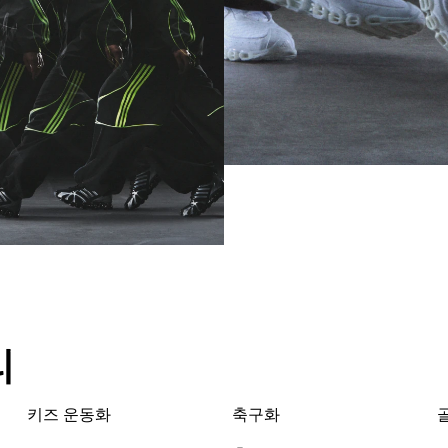
리
키즈 운동화
축구화