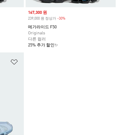
Sale price
167,300 원
239,000 원 정상가
-30%
Discount
메가라이드 F50
Originals
다른 컬러
25% 추가 할인✨
위시리스트 담기