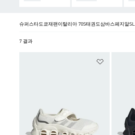
슈퍼스타
도쿄
재팬
이탈리아 70S
태권도
삼바
스페지알
SL
7 결과
위시리스트 