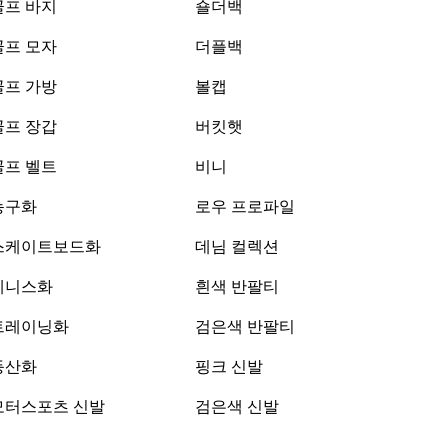
골프 바지
숄더백
골프 모자
더플백
골프 가방
볼캡
골프 장갑
버킷햇
골프 벨트
비니
농구화
로우 프로파일
스케이트보드화
데님 컬렉션
테니스화
흰색 반팔티
트레이닝화
검은색 반팔티
등산화
핑크 신발
모터스포츠 신발
검은색 신발