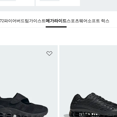
72
파이어버드
팀가이스트
메가라이드
스포츠웨어
소프트 럭스
담기
위시리스트 담기