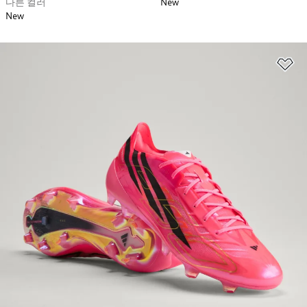
다른 컬러
New
New
위