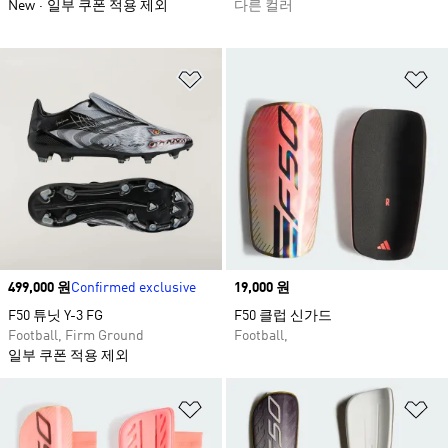
New
일부 쿠폰 적용 제외
다른 컬러
위시리스트 담기
위
Price
499,000 원
Confirmed exclusive
Price
19,000 원
F50 튜닛 Y-3 FG
F50 클럽 신가드
Football, Firm Ground
Football,
일부 쿠폰 적용 제외
위시리스트 담기
위