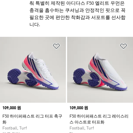
춰 특별히 제작된 아디다스 F50 엘리트 우먼은
충격을 흡수하는 쿠셔닝과 안정적인 핏으로 꼭
필요한 곳에 편안한 착화감과 서포트를 선사합
니다.
위시리스트 담기
위
Price
109,000 원
Price
109,000 원
F50 하이퍼패스트 리그 터프 축구
F50 하이퍼패스트 리그 레이스리
화
스 아스트로 터프화
Football, Turf
Football, Turf