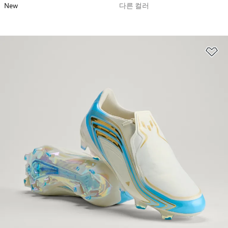
New
다른 컬러
위