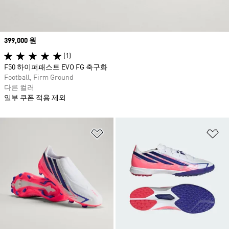
Price
399,000 원
(1)
F50 하이퍼패스트 EVO FG 축구화
Football, Firm Ground
다른 컬러
일부 쿠폰 적용 제외
위시리스트 담기
위