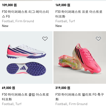
Price
109,000 원
Price
169,000 원
F50 하이퍼패스트 리그 레이스리
F50 하이퍼패스트 프로 아스트로
스 FG
터프화
Football, Firm Ground
Football, Turf
New
New
위시리스트 담기
위
Price
69,000 원
Price
319,000 원
F50 하이퍼패스트 클럽 아스트로
F50 하이퍼패스트 엘리트 FG 축구
터프화
화
Football, Turf
Football, Firm Ground