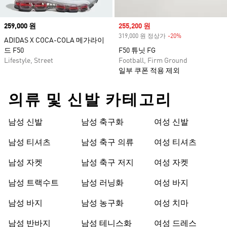
Price
259,000 원
Sale price
255,200 원
319,000 원 정상가
-20%
Discount
ADIDAS X COCA-COLA 메가라이
드 F50
F50 튜닛 FG
Lifestyle, Street
Football, Firm Ground
일부 쿠폰 적용 제외
의류 및 신발 카테고리
남성 신발
남성 축구화
여성 신발
남성 티셔츠
남성 축구 의류
여성 티셔츠
남성 자켓
남성 축구 저지
여성 자켓
남성 트랙수트
남성 러닝화
여성 바지
남성 바지
남성 농구화
여성 치마
남성 반바지
남성 테니스화
여성 드레스