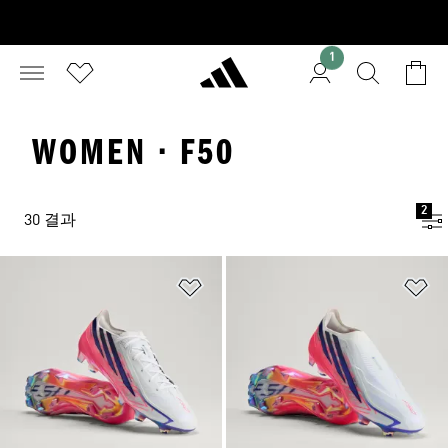
1
WOMEN · F50
2
30 결과
위시리스트 담기
위