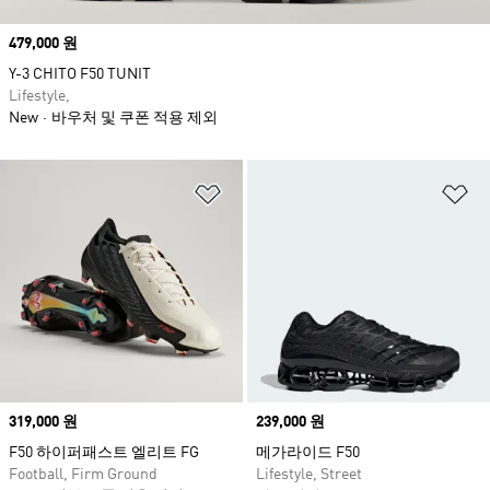
Price
479,000 원
Y-3 CHITO F50 TUNIT
Lifestyle,
New
바우처 및 쿠폰 적용 제외
위시리스트 담기
위
Price
319,000 원
Price
239,000 원
F50 하이퍼패스트 엘리트 FG
메가라이드 F50
Football, Firm Ground
Lifestyle, Street