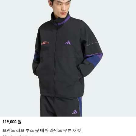
Price
119,000 원
브랜드 러브 루즈 핏 메쉬 라인드 우븐 재킷