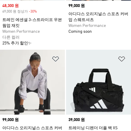
Sale price
48,300 원
Price
99,000 원
69,000 원 정상가
-30%
Discount
아디다스 오리지널스 스포츠 커버
트레인 에센셜 3-스트라이프 우븐
업 스웨트셔츠
웜업 재킷
Women Performance
Women Performance
Coming soon
다른 컬러
25% 추가 할인✨
위시리스트 담기
위
Price
99,000 원
Price
39,000 원
아디다스 오리지널스 스포츠 커버
트레이닝 디펜더 더플 백 XS