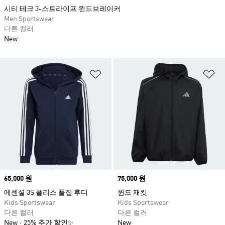
시티 테크 3-스트라이프 윈드브레이커
Men Sportswear
다른 컬러
New
위시리스트 담기
위
Price
65,000 원
Price
75,000 원
에센셜 3S 플리스 풀집 후디
윈드 재킷
Kids Sportswear
Kids Sportswear
다른 컬러
다른 컬러
New
25% 추가 할인✨
New