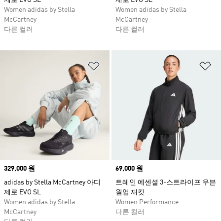
제로 EVO SL
제로 EVO SL
Women adidas by Stella
Women adidas by Stella
McCartney
McCartney
다른 컬러
다른 컬러
위시리스트 담기
위
Price
329,000 원
Price
69,000 원
adidas by Stella McCartney 아디
트레인 에센셜 3-스트라이프 우븐
제로 EVO SL
웜업 재킷
Women adidas by Stella
Women Performance
McCartney
다른 컬러