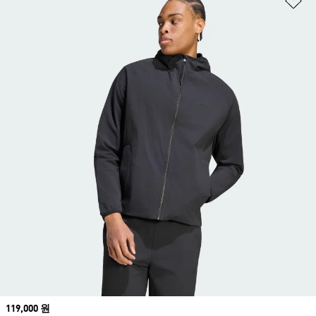
Price
119,000 원