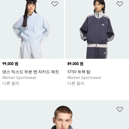
위시리스트 담기
위
Price
99,000 원
Price
89,000 원
댄스 믹스드 우븐 앤 자카드 재킷
STSV 트랙 탑
Women Sportswear
Women Sportswear
다른 컬러
다른 컬러
위