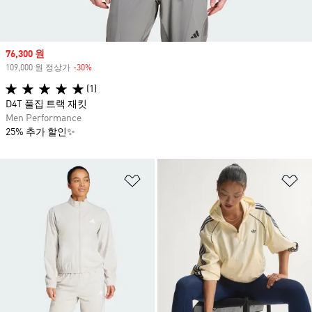
Sale price
76,300 원
109,000 원 정상가
-30%
Discount
(1)
D4T 풀집 트랙 재킷
Men Performance
25% 추가 할인✨
위시리스트 담기
위