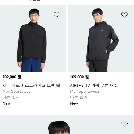
위시리스트 담기
위
Price
109,000 원
Price
109,000 원
시티 테크 3-스트라이프 트랙 탑
AIRTASTIC 경량 우븐 재킷
Men Sportswear
Men Sportswear
다른 컬러
다른 컬러
New
New
위