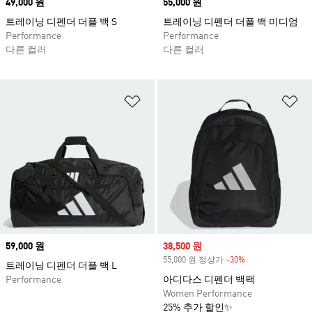
Price
49,000 원
Price
55,000 원
트레이닝 디펜더 더플 백 S
트레이닝 디펜더 더플 백 미디엄
Performance
Performance
다른 컬러
다른 컬러
위시리스트 담기
위
Price
59,000 원
Sale price
38,500 원
55,000 원 정상가
-30%
Discount
트레이닝 디펜더 더플 백 L
Performance
아디다스 디펜더 백팩
Women Performance
25% 추가 할인✨