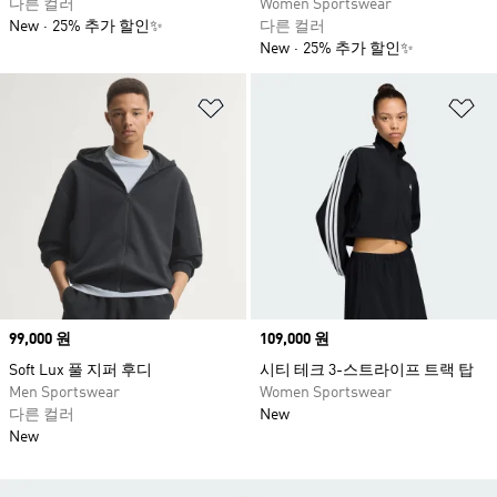
다른 컬러
Women Sportswear
New
25% 추가 할인✨
다른 컬러
New
25% 추가 할인✨
위시리스트 담기
위
Price
99,000 원
Price
109,000 원
Soft Lux 풀 지퍼 후디
시티 테크 3-스트라이프 트랙 탑
Men Sportswear
Women Sportswear
다른 컬러
New
New