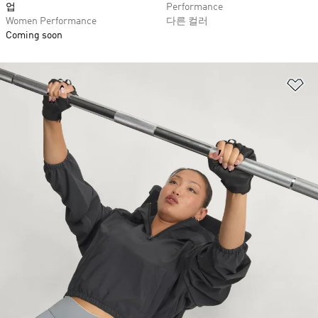
업
Performance
Women Performance
다른 컬러
Coming soon
위