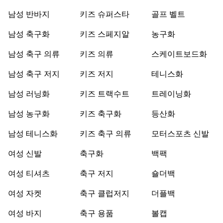
남성 반바지
키즈 슈퍼스타
골프 벨트
남성 축구화
키즈 스페지알
농구화
남성 축구 의류
키즈 의류
스케이트보드화
남성 축구 저지
키즈 저지
테니스화
남성 러닝화
키즈 트랙수트
트레이닝화
남성 농구화
키즈 축구화
등산화
남성 테니스화
키즈 축구 의류
모터스포츠 신발
여성 신발
축구화
백팩
여성 티셔츠
축구 저지
숄더백
여성 자켓
축구 클럽저지
더플백
여성 바지
축구 용품
볼캡