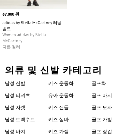
Price
69,000 원
adidas by Stella McCartney 러닝
벨트
Women adidas by Stella
McCartney
다른 컬러
의류 및 신발 카테고리
남성 신발
키즈 운동화
골프화
남성 티셔츠
유아 운동화
골프 바지
남성 자켓
키즈 샌들
골프 모자
남성 트랙수트
키즈 삼바
골프 가방
남성 바지
키즈 가젤
골프 장갑