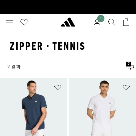
1
ZIPPER · TENNIS
2
2 결과
위시리스트 담기
위