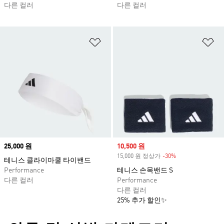
다른 컬러
다른 컬러
위시리스트 담기
위
Price
25,000 원
Sale price
10,500 원
15,000 원 정상가
-30%
Discount
테니스 클라이마쿨 타이밴드
Performance
테니스 손목밴드 S
다른 컬러
Performance
다른 컬러
25% 추가 할인✨