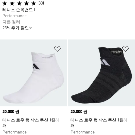
(33)
테니스 손목밴드 L
Performance
다른 컬러
25% 추가 할인✨
위시리스트 담기
위
Price
20,000 원
Price
20,000 원
테니스 로우 컷 삭스 쿠션 1켤레
테니스 로우 컷 삭스 쿠션 1켤레
팩
팩
Performance
Performance