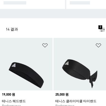
ALL TENNIS
테니스 신발
2
14 결과
위시리스트 담기
위
Price
19,000 원
Price
25,000 원
테니스 헤드밴드
테니스 클라이마쿨 타이밴드