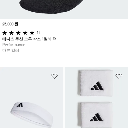
Price
25,000 원
(1)
테니스 쿠션 크루 삭스 1켤레 팩
Performance
다른 컬러
위시리스트 담기
위