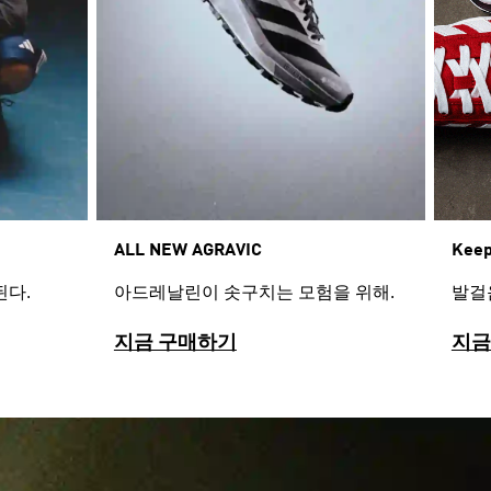
Keep
ALL NEW AGRAVIC​
발걸
된다.
아드레날린이 솟구치는 모험을 위해.
지금 구매하기
지금