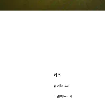
키즈
유아(0~4세)
어린이(4~8세)