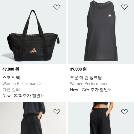
위시리스트 담기
위
Price
49,000 원
Price
39,000 원
스포츠 백
오운 더 런 탱크탑
Women Performance
Women Performance
다른 컬러
New
25% 추가 할인✨
New
25% 추가 할인✨
위시리스트 담기
위