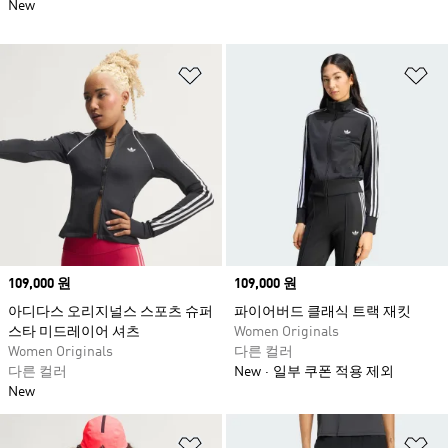
New
위시리스트 담기
위
Price
109,000 원
Price
109,000 원
아디다스 오리지널스 스포츠 슈퍼
파이어버드 클래식 트랙 재킷
스타 미드레이어 셔츠
Women Originals
Women Originals
다른 컬러
다른 컬러
New
일부 쿠폰 적용 제외
New
위시리스트 담기
위