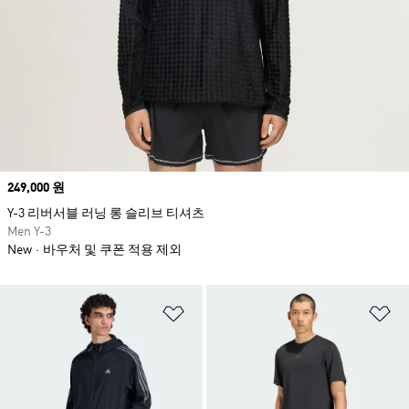
Price
249,000 원
Y-3 리버서블 러닝 롱 슬리브 티셔츠
Men Y-3
New
바우처 및 쿠폰 적용 제외
위시리스트 담기
위