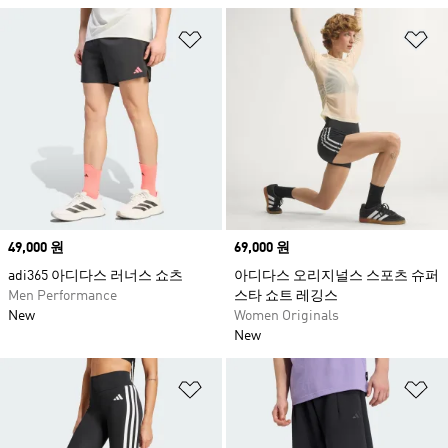
위시리스트 담기
위
Price
49,000 원
Price
69,000 원
adi365 아디다스 러너스 쇼츠
아디다스 오리지널스 스포츠 슈퍼
Men Performance
스타 쇼트 레깅스
New
Women Originals
New
위시리스트 담기
위