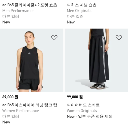
adi365 클라이마쿨+ 2 포켓 쇼츠
피치스 데님 쇼츠​
Men Performance
Men Originals
다른 컬러
다른 컬러
New
New
위시리스트 담기
위
Price
69,000 원
Price
99,000 원
adi365 아스파이어 러닝 탱크 탑
파이어버드 스커트
Women Performance
Women Originals
다른 컬러
New
일부 쿠폰 적용 제외
New