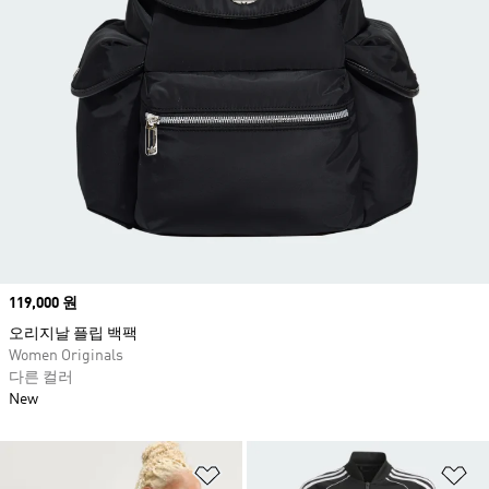
Price
119,000 원
오리지날 플립 백팩
Women Originals
다른 컬러
New
위시리스트 담기
위