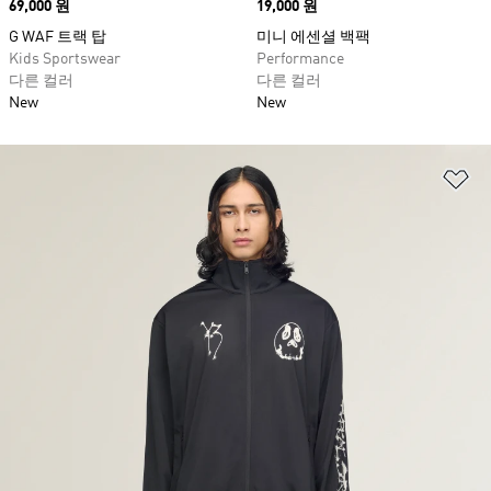
Price
69,000 원
Price
19,000 원
G WAF 트랙 탑
미니 에센셜 백팩
Kids Sportswear
Performance
다른 컬러
다른 컬러
New
New
위