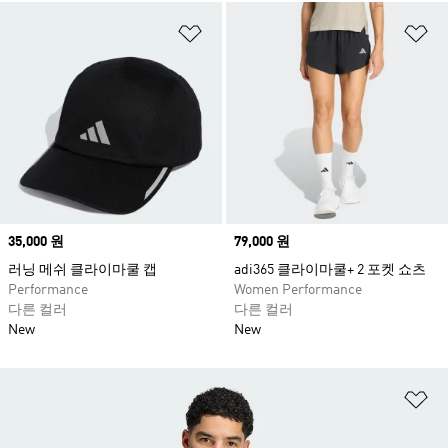
위시리스트 담기
위
Price
35,000 원
Price
79,000 원
러닝 메쉬 클라이마쿨 캡
adi365 클라이마쿨+ 2 포켓 쇼츠
Performance
Women Performance
다른 컬러
다른 컬러
New
New
위