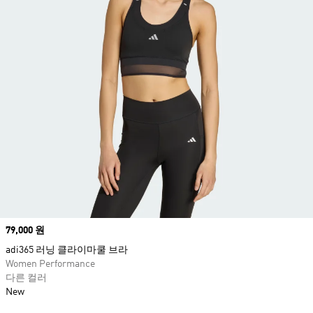
Price
79,000 원
adi365 러닝 클라이마쿨 브라
Women Performance
다른 컬러
New