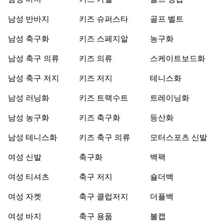
남성 바지
키즈 가젤
골프 장갑
남성 반바지
키즈 슈퍼스타
골프 벨트
남성 축구화
키즈 스페지알
농구화
남성 축구 의류
키즈 의류
스케이트보드화
남성 축구 저지
키즈 저지
테니스화
남성 러닝화
키즈 트랙수트
트레이닝화
남성 농구화
키즈 축구화
등산화
남성 테니스화
키즈 축구 의류
모터스포츠 신발
여성 신발
축구화
백팩
여성 티셔츠
축구 저지
숄더백
여성 자켓
축구 클럽저지
더플백
여성 바지
축구 용품
볼캡