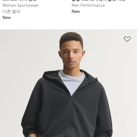
Women Sportswear
Men Performance
다른 컬러
New
New
위