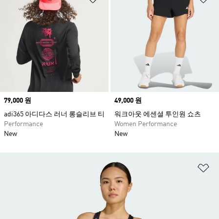
Price
79,000 원
Price
49,000 원
adi365 아디다스 러너 롱슬리브 티
워크아웃 에센셜 투인원 쇼츠
Performance
Women Performance
New
New
위