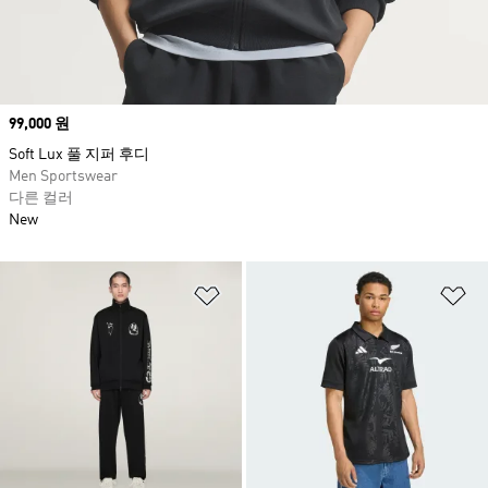
Price
99,000 원
Soft Lux 풀 지퍼 후디
Men Sportswear
다른 컬러
New
위시리스트 담기
위