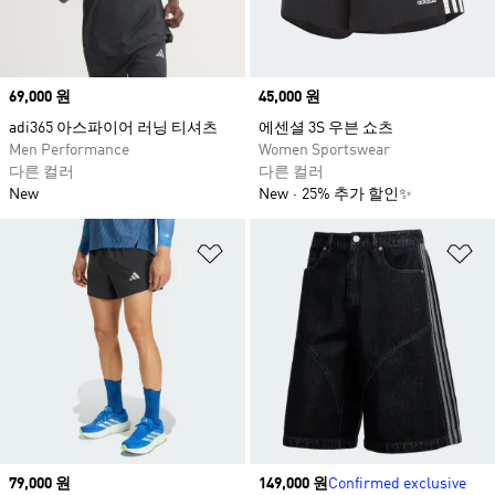
Price
69,000 원
Price
45,000 원
adi365 아스파이어 러닝 티셔츠
에센셜 3S 우븐 쇼츠
Men Performance
Women Sportswear
다른 컬러
다른 컬러
New
New
25% 추가 할인✨
위시리스트 담기
위
Price
79,000 원
Price
149,000 원
Confirmed exclusive