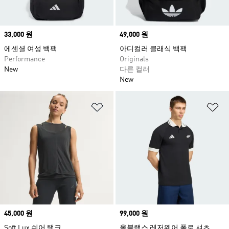
Price
33,000 원
Price
49,000 원
에센셜 여성 백팩
아디컬러 클래식 백팩
Performance
Originals
New
다른 컬러
New
위시리스트 담기
위
Price
45,000 원
Price
99,000 원
Soft Lux 쉬어 탱크
올블랙스 레저웨어 폴로 셔츠