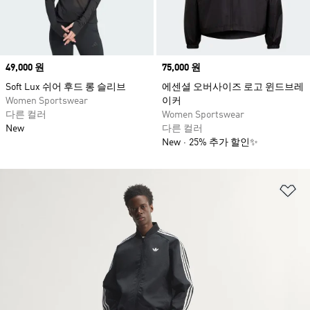
Price
49,000 원
Price
75,000 원
Soft Lux 쉬어 후드 롱 슬리브
에센셜 오버사이즈 로고 윈드브레
Women Sportswear
이커
다른 컬러
Women Sportswear
New
다른 컬러
New
25% 추가 할인✨
위