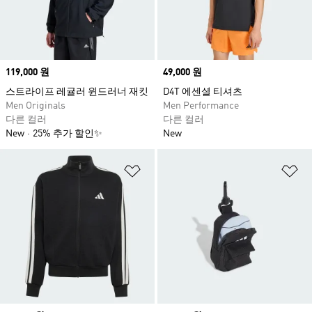
Price
119,000 원
Price
49,000 원
스트라이프 레귤러 윈드러너 재킷
D4T 에센셜 티셔츠
Men Originals
Men Performance
다른 컬러
다른 컬러
New
25% 추가 할인✨
New
위시리스트 담기
위