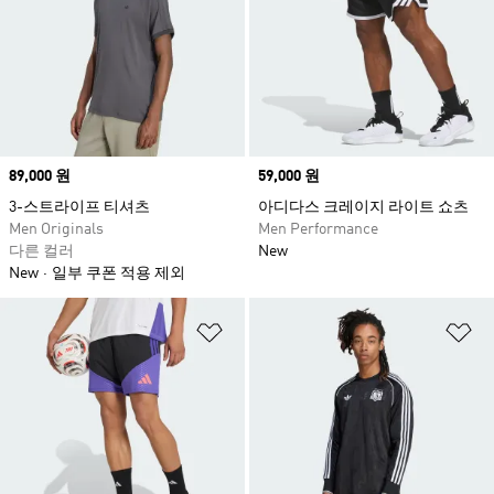
Price
89,000 원
Price
59,000 원
3-스트라이프 티셔츠
아디다스 크레이지 라이트 쇼츠
Men Originals
Men Performance
다른 컬러
New
New
일부 쿠폰 적용 제외
위시리스트 담기
위