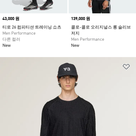
Price
43,000 원
Price
139,000 원
티로 26 컴피티션 트레이닝 쇼츠
콜로-콜로 오리지널스 롱 슬리브
Men Performance
저지
다른 컬러
Men Performance
New
New
위