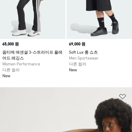
Price
65,000 원
Price
69,000 원
옵티메 에센셜 3-스트라이프 플레
Soft Lux 롱 쇼츠
어드 레깅스
Men Sportswear
Women Performance
다른 컬러
다른 컬러
New
New
위