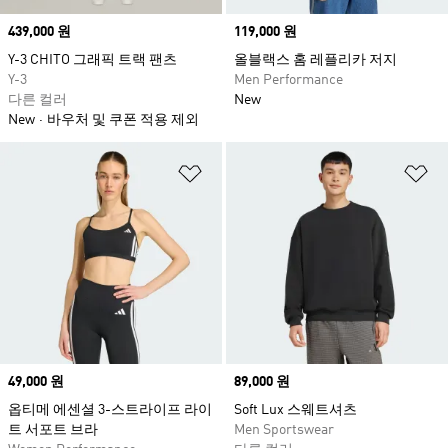
Price
439,000 원
Price
119,000 원
Y-3 CHITO 그래픽 트랙 팬츠
올블랙스 홈 레플리카 저지
Y-3
Men Performance
다른 컬러
New
New
바우처 및 쿠폰 적용 제외
위시리스트 담기
위
Price
49,000 원
Price
89,000 원
옵티메 에센셜 3-스트라이프 라이
Soft Lux 스웨트셔츠
트 서포트 브라
Men Sportswear