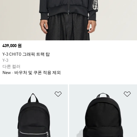
Price
439,000 원
Y-3 CHITO 그래픽 트랙 탑
Y-3
다른 컬러
New
바우처 및 쿠폰 적용 제외
위시리스트 담기
위