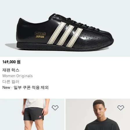
Price
169,000 원
재팬 럭스
Women Originals
다른 컬러
New
일부 쿠폰 적용 제외
위시리스트 담기
위