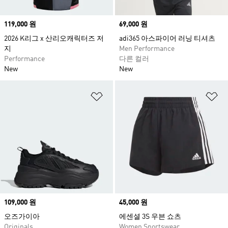
Price
119,000 원
Price
69,000 원
2026 K리그 x 산리오캐릭터즈 저
adi365 아스파이어 러닝 티셔츠
지
Men Performance
Performance
다른 컬러
New
New
위시리스트 담기
위
Price
109,000 원
Price
45,000 원
오즈가이아
에센셜 3S 우븐 쇼츠
Originals
Women Sportswear