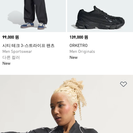
Price
99,000 원
Price
139,000 원
시티 테크 3-스트라이프 팬츠
ORKETRO
Men Sportswear
Men Originals
다른 컬러
New
New
위