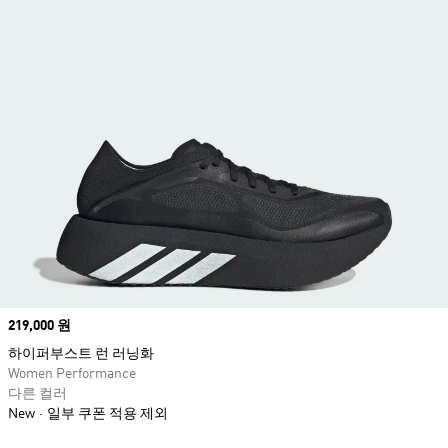
Price
219,000 원
하이퍼부스트 런 러닝화
Women Performance
다른 컬러
New
일부 쿠폰 적용 제외