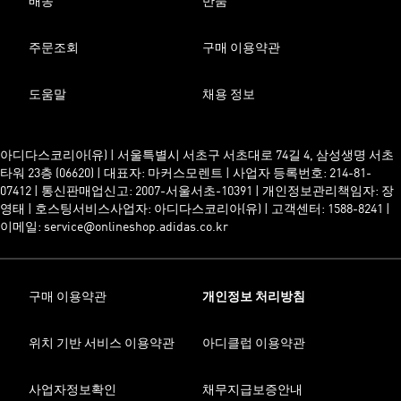
배송
반품
주문조회
구매 이용약관
도움말
채용 정보
아디다스코리아(유) | 서울특별시 서초구 서초대로 74길 4, 삼성생명 서초
타워 23층 (06620) | 대표자: 마커스모렌트 | 사업자 등록번호: 214-81-
07412 | 통신판매업신고: 2007-서울서초-10391 | 개인정보관리책임자: 장
영태 | 호스팅서비스사업자: 아디다스코리아(유) | 고객센터: 1588-8241 |
이메일: service@onlineshop.adidas.co.kr
구매 이용약관
개인정보 처리방침
위치 기반 서비스 이용약관
아디클럽 이용약관
사업자정보확인
채무지급보증안내