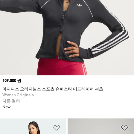
Price
109,000 원
아디다스 오리지널스 스포츠 슈퍼스타 미드레이어 셔츠
Women Originals
다른 컬러
New
위시리스트 담기
위