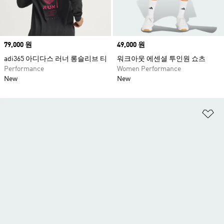
Price
79,000 원
Price
49,000 원
adi365 아디다스 러너 롱슬리브 티
워크아웃 에센셜 투인원 쇼츠
Performance
Women Performance
New
New
위