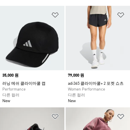
위시리스트 담기
위
Price
35,000 원
Price
79,000 원
러닝 메쉬 클라이마쿨 캡
adi365 클라이마쿨+ 2 포켓 쇼츠
Performance
Women Performance
다른 컬러
다른 컬러
New
New
위시리스트 담기
위