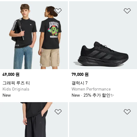
위시리스트 담기
위
Price
49,000 원
Price
79,000 원
그래픽 루즈 티
갤럭시 7
Kids Originals
Women Performance
New
New
25% 추가 할인✨
위시리스트 담기
위