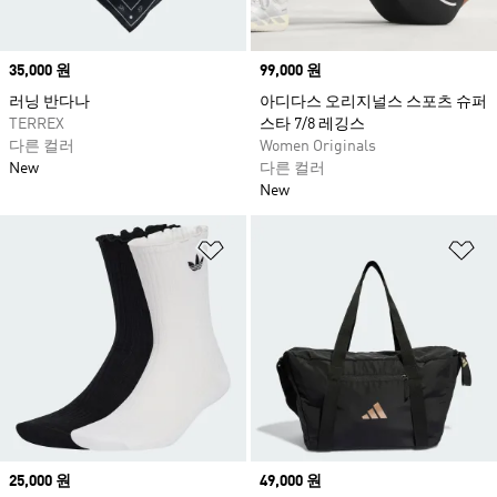
Price
35,000 원
Price
99,000 원
러닝 반다나
아디다스 오리지널스 스포츠 슈퍼
TERREX
스타 7/8 레깅스
다른 컬러
Women Originals
New
다른 컬러
New
위시리스트 담기
위
Price
25,000 원
Price
49,000 원