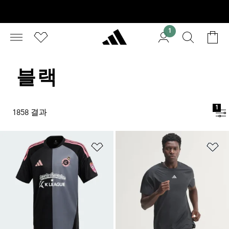
1
블랙
1
1858 결과
위시리스트 담기
위