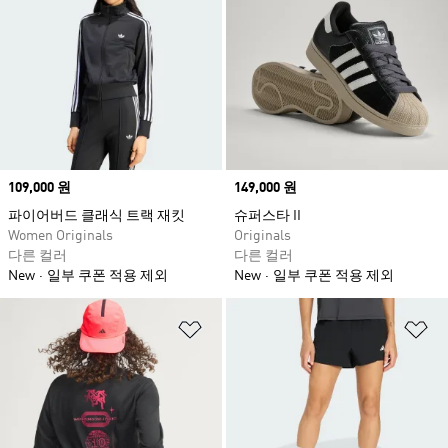
Price
109,000 원
Price
149,000 원
파이어버드 클래식 트랙 재킷
슈퍼스타 II
Women Originals
Originals
다른 컬러
다른 컬러
New
일부 쿠폰 적용 제외
New
일부 쿠폰 적용 제외
위시리스트 담기
위