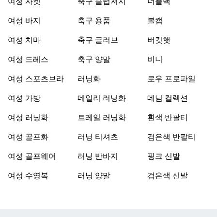
여성 자켓
축구 클럽저지
더플백
여성 바지
축구 용품
볼캡
여성 치마
축구 글러브
버킷햇
여성 드레스
축구 양말
비니
여성 스포츠브라
러닝화
로우 프로파일
여성 가방
데일리 러닝화
데님 컬렉션
여성 러닝화
트레일 러닝화
흰색 반팔티
여성 골프화
러닝 티셔츠
검은색 반팔티
여성 골프웨어
러닝 반바지
핑크 신발
여성 수영복
러닝 양말
검은색 신발