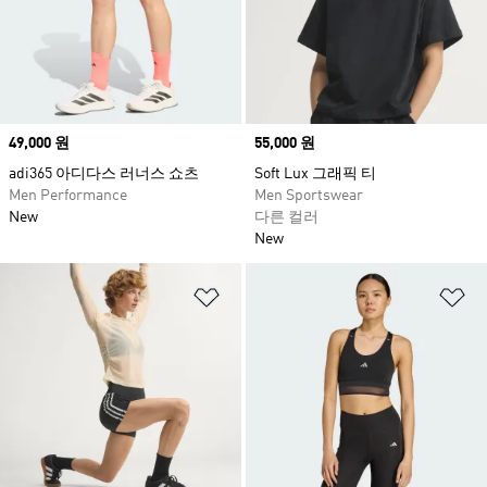
Price
49,000 원
Price
55,000 원
adi365 아디다스 러너스 쇼츠
Soft Lux 그래픽 티
Men Performance
Men Sportswear
New
다른 컬러
New
위시리스트 담기
위