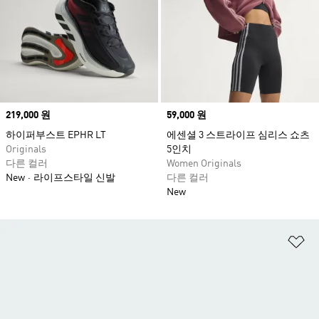
Price
219,000 원
Price
59,000 원
하이퍼부스트 EPHR LT
에센셜 3 스트라이프 심리스 쇼츠
Originals
5인치
다른 컬러
Women Originals
New
라이프스타일 신발
다른 컬러
New
위