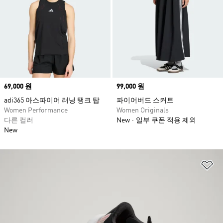
Price
69,000 원
Price
99,000 원
adi365 아스파이어 러닝 탱크 탑
파이어버드 스커트
Women Performance
Women Originals
다른 컬러
New
일부 쿠폰 적용 제외
New
위