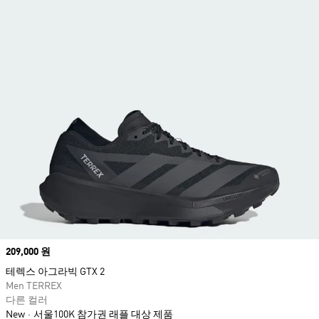
Price
209,000 원
테렉스 아그라빅 GTX 2
Men TERREX
다른 컬러
New
서울100K 참가권 래플 대상 제품