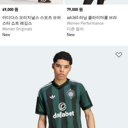
Price
69,000 원
Price
79,000 원
아디다스 오리지널스 스포츠 슈퍼
adi365 러닝 클라이마쿨 브라
스타 쇼트 레깅스
Women Performance
Women Originals
다른 컬러
New
New
위