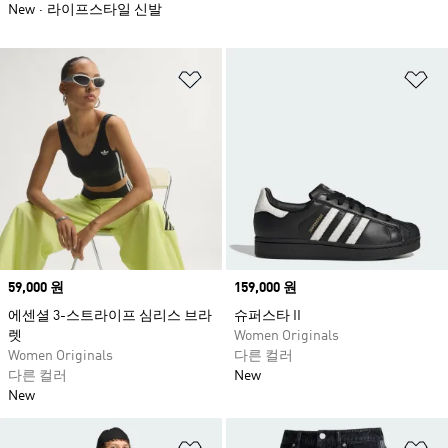
New
라이프스타일 신발
위시리스트 담기
위
Price
59,000 원
Price
159,000 원
에센셜 3-스트라이프 심리스 브라
슈퍼스타 II
렛
Women Originals
Women Originals
다른 컬러
다른 컬러
New
New
위시리스트 담기
위