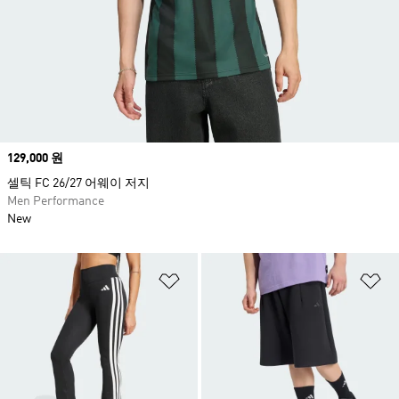
Price
129,000 원
셀틱 FC 26/27 어웨이 저지
Men Performance
New
위시리스트 담기
위