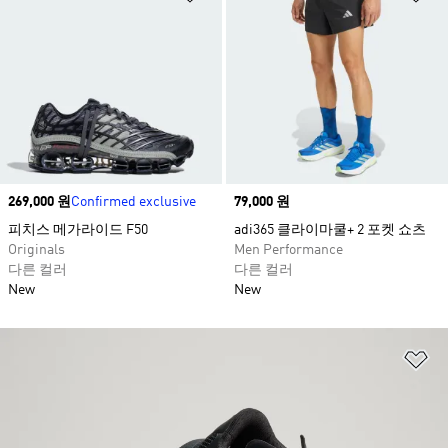
Price
269,000 원
Confirmed exclusive
Price
79,000 원
피치스 메가라이드 F50
adi365 클라이마쿨+ 2 포켓 쇼츠
Originals
Men Performance
다른 컬러
다른 컬러
New
New
위