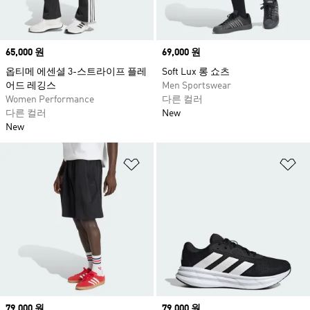
Price
65,000 원
Price
69,000 원
옵티메 에센셜 3-스트라이프 플레
Soft Lux 롱 쇼츠
어드 레깅스
Men Sportswear
Women Performance
다른 컬러
다른 컬러
New
New
위시리스트 담기
위
Price
79,000 원
Price
79,000 원