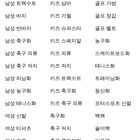
남성 트랙수트
키즈 삼바
골프 가방
남성 바지
키즈 가젤
골프 장갑
남성 반바지
키즈 슈퍼스타
골프 벨트
남성 축구화
키즈 스페지알
농구화
남성 축구 의류
키즈 의류
스케이트보드화
남성 축구 저지
키즈 저지
테니스화
남성 러닝화
키즈 트랙수트
트레이닝화
남성 농구화
키즈 축구화
등산화
남성 테니스화
키즈 축구 의류
모터스포츠 신발
여성 신발
축구화
백팩
여성 티셔츠
축구 저지
숄더백