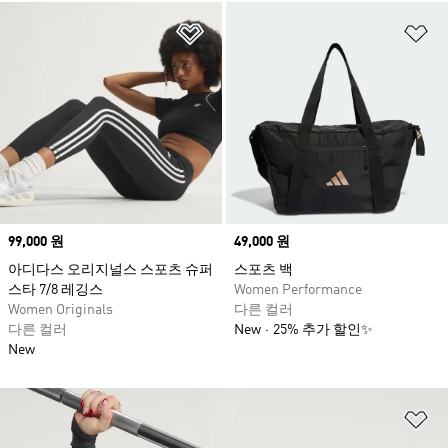
위시리스트 담기
위
Price
99,000 원
Price
49,000 원
아디다스 오리지널스 스포츠 슈퍼
스포츠 백
스타 7/8 레깅스
Women Performance
Women Originals
다른 컬러
다른 컬러
New
25% 추가 할인✨
New
위