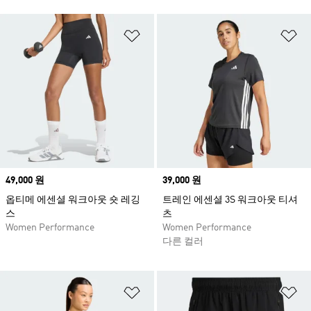
위시리스트 담기
위
Price
49,000 원
Price
39,000 원
옵티메 에센셜 워크아웃 숏 레깅
트레인 에센셜 3S 워크아웃 티셔
스
츠
Women Performance
Women Performance
다른 컬러
위시리스트 담기
위