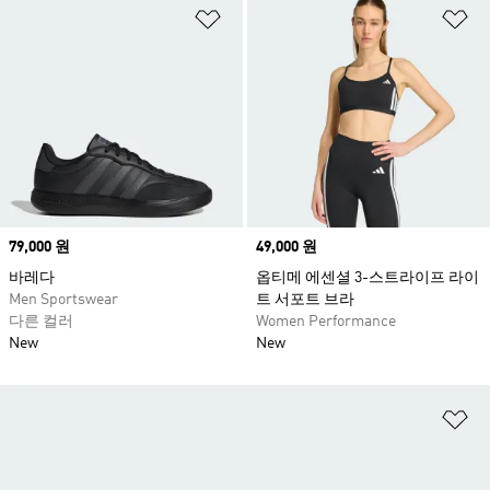
위시리스트 담기
위
Price
79,000 원
Price
49,000 원
바레다
옵티메 에센셜 3-스트라이프 라이
Men Sportswear
트 서포트 브라
다른 컬러
Women Performance
New
New
위