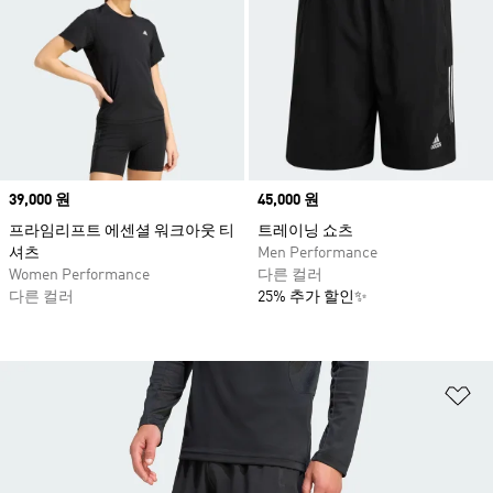
Price
39,000 원
Price
45,000 원
프라임리프트 에센셜 워크아웃 티
트레이닝 쇼츠
셔츠
Men Performance
Women Performance
다른 컬러
다른 컬러
25% 추가 할인✨
위