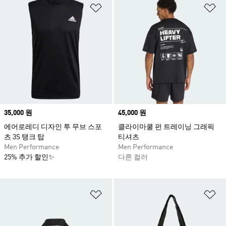
위시리스트 담기
위
Price
35,000 원
Price
45,000 원
에어로레디 디자인 투 무브 스포
클라이마쿨 펀 트레이닝 그래픽
츠 3S 탱크 탑
티셔츠
Men Performance
Men Performance
25% 추가 할인✨
다른 컬러
위시리스트 담기
위