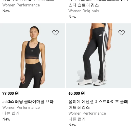
Women Performance
스타 쇼트 레깅스
New
Women Originals
New
위시리스트 담기
위
Price
79,000 원
Price
65,000 원
adi365 러닝 클라이마쿨 브라
옵티메 에센셜 3-스트라이프 플레
Women Performance
어드 레깅스
다른 컬러
Women Performance
New
다른 컬러
New