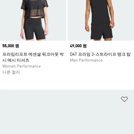
Price
55,000 원
Price
49,000 원
프라임리프트 에센셜 워크아웃 박
D4T 프라임 3-스트라이프 탱크 탑
시 메시 티셔츠
Men Performance
Women Performance
다른 컬러
위