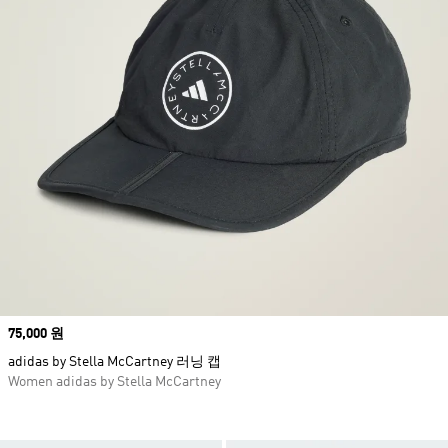
Price
75,000 원
adidas by Stella McCartney 러닝 캡
Women adidas by Stella McCartney