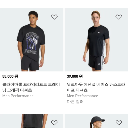
위시리스트 담기
위
Price
55,000 원
Price
39,000 원
클라이마쿨 프라임리프트 트레이
워크아웃 에센셜 베이스 3-스트라
닝 그래픽 티셔츠
이프 티셔츠
Men Performance
Men Performance
다른 컬러
위시리스트 담기
위