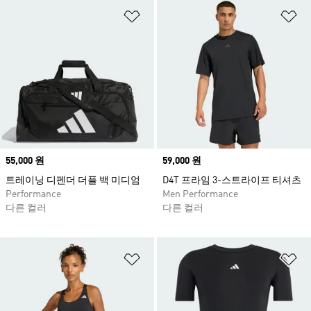
위시리스트 담기
위
Price
55,000 원
Price
59,000 원
트레이닝 디펜더 더플 백 미디엄
D4T 프라임 3-스트라이프 티셔츠
Performance
Men Performance
다른 컬러
다른 컬러
위시리스트 담기
위