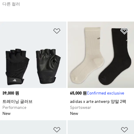
다른 컬러
위시리스트 담기
위
Price
39,000 원
Price
65,000 원
Confirmed exclusive
트레이닝 글러브
adidas x arte antwerp 양말 2팩
Performance
Sportswear
New
New
위시리스트 담기
위