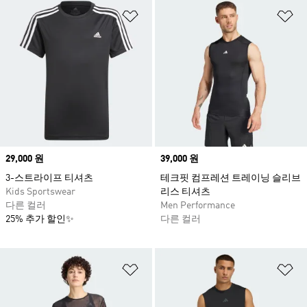
위시리스트 담기
위
Price
29,000 원
Price
39,000 원
3-스트라이프 티셔츠
테크핏 컴프레션 트레이닝 슬리브
Kids Sportswear
리스 티셔츠
다른 컬러
Men Performance
25% 추가 할인✨
다른 컬러
위시리스트 담기
위