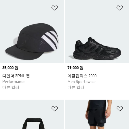
위시리스트 담기
위
Price
35,000 원
Price
79,000 원
디펜더 5PNL 캡
이클립틱스 2000
Performance
Men Sportswear
다른 컬러
다른 컬러
위시리스트 담기
위