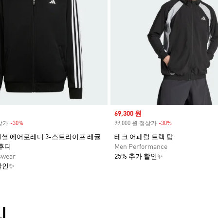
Sale price
69,300 원
정상가
-30%
Discount
99,000 원 정상가
-30%
Discount
셜 에어로레디 3-스트라이프 레귤
테크 어페럴 트랙 탑
 후디
Men Performance
swear
25% 추가 할인✨
할인✨
리