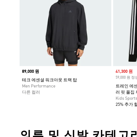
Price
89,000 원
Sale price
41,300 원
59,000 원 
테크 에센셜 워크아웃 트랙 탑
Men Performance
트레인 에센
다른 컬러
러 핏 풀집
Kids Sport
25% 추가 
의류 및 신발 카테고