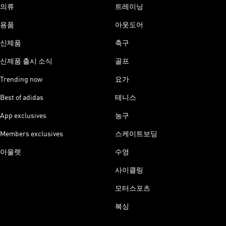
의류
트레이닝
용품
아웃도어
신제품
축구
신제품 출시 소식
골프
Trending now
요가
Best of adidas
테니스
App exclusives
농구
Members exclusives
스케이트보딩
아울렛
수영
사이클링
모터스포츠
복싱