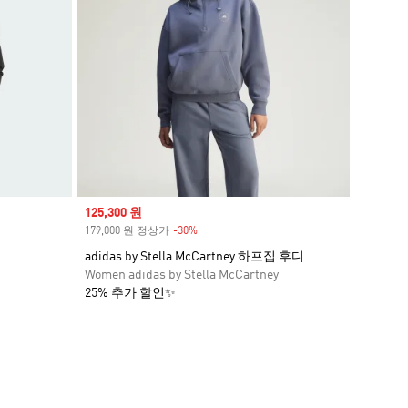
Sale price
125,300 원
179,000 원 정상가
-30%
Discount
adidas by Stella McCartney 하프집 후디
Women adidas by Stella McCartney
25% 추가 할인✨