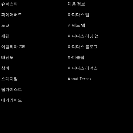
슈퍼스타
채용 정보
파이어버드
아디다스 앱
도쿄
컨펌드 앱
재팬
아디다스 러닝 앱
이탈리아 70S
아디다스 블로그
태권도
아디클럽
삼바
아디다스 러너스
스페지알
About Terrex
팀가이스트
메가라이드