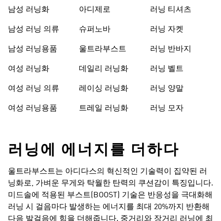
남성 러닝화
아디제로
러닝 티셔츠
남성 러닝 의류
슈퍼노바
러닝 자켓
남성 러닝용품
울트라부스트
러닝 반바지
여성 러닝화
데일리 러닝화
러닝 벨트
여성 러닝 의류
레이싱 러닝화
러닝 양말
여성 러닝용품
트레일 러닝화
러닝 모자
러닝에 에너지를 더하다​
울트라부스트는 아디다스의 혁신적인 기술력이 집약된 러
닝화로, 가벼운 무게와 탁월한 탄력의 쿠션감이 특징입니다.
미드솔에 적용된 부스트(BOOST) 기술은 반응성을 극대화해
러닝 시 걸음마다 발생하는 에너지를 최대 20%까지 반환해
다음 발걸음에 힘을 더해줍니다. 중거리와 장거리 러닝에 최