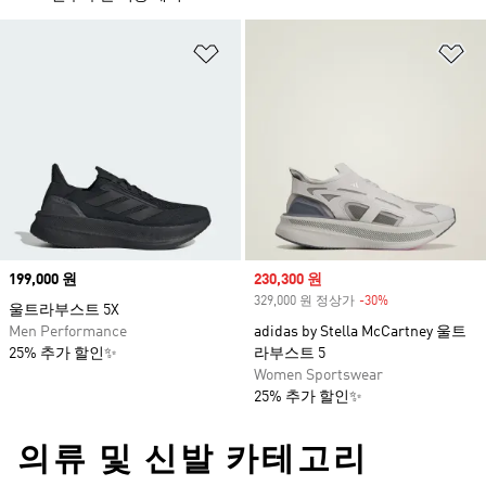
위시리스트 담기
위
Price
199,000 원
Sale price
230,300 원
329,000 원 정상가
-30%
Discount
울트라부스트 5X
Men Performance
adidas by Stella McCartney 울트
25% 추가 할인✨
라부스트 5
Women Sportswear
25% 추가 할인✨
의류 및 신발 카테고리