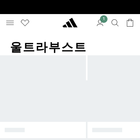
1
울트라부스트​
아디제로
하이퍼부스트