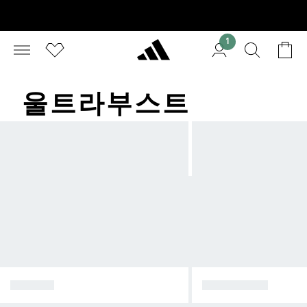
1
울트라부스트​
아디제로
하이퍼부스트