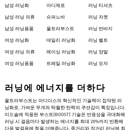
남성 러닝화
아디제로
러닝 티셔츠
남성 러닝 의류
슈퍼노바
러닝 자켓
남성 러닝용품
울트라부스트
러닝 반바지
여성 러닝화
데일리 러닝화
러닝 벨트
여성 러닝 의류
레이싱 러닝화
러닝 양말
여성 러닝용품
트레일 러닝화
러닝 모자
러닝에 에너지를 더하다​
울트라부스트는 아디다스의 혁신적인 기술력이 집약된 러
닝화로, 가벼운 무게와 탁월한 탄력의 쿠션감이 특징입니다.
미드솔에 적용된 부스트(BOOST) 기술은 반응성을 극대화해
러닝 시 걸음마다 발생하는 에너지를 최대 20%까지 반환해
다음 발걸음에 힘을 더해줍니다. 중거리와 장거리 러닝에 최