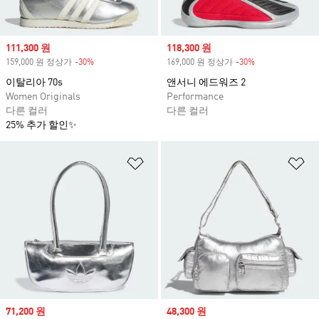
Sale price
111,300 원
Sale price
118,300 원
159,000 원 정상가
-30%
Discount
169,000 원 정상가
-30%
Discount
이탈리아 70s
앤서니 에드워즈 2
Women Originals
Performance
다른 컬러
다른 컬러
25% 추가 할인✨
위시리스트 담기
위
Sale price
71,200 원
Sale price
48,300 원