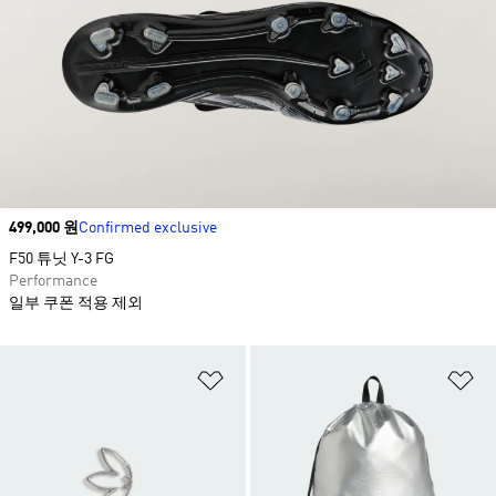
Price
499,000 원
Confirmed exclusive
F50 튜닛 Y-3 FG
Performance
일부 쿠폰 적용 제외
위시리스트 담기
위