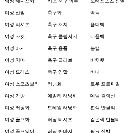
남성 테니스화
키즈 축구 의류
모터스포츠 신발
여성 신발
축구화
백팩
여성 티셔츠
축구 저지
숄더백
여성 자켓
축구 클럽저지
더플백
여성 바지
축구 용품
볼캡
여성 치마
축구 글러브
버킷햇
여성 드레스
축구 양말
비니
여성 스포츠브라
러닝화
로우 프로파일
여성 가방
데일리 러닝화
데님 컬렉션
여성 러닝화
트레일 러닝화
흰색 반팔티
여성 골프화
러닝 티셔츠
검은색 반팔티
여성 골프웨어
러닝 반바지
핑크 신발