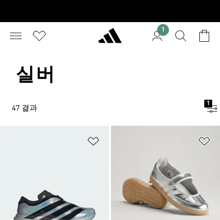
1
실버
1
47 결과
위시리스트 담기
위