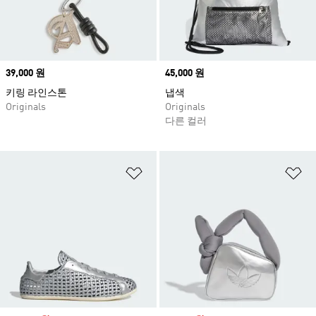
Price
39,000 원
Price
45,000 원
키링 라인스톤
냅색
Originals
Originals
다른 컬러
위시리스트 담기
위