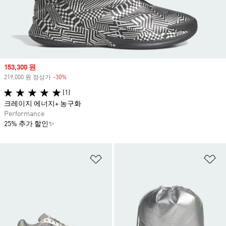
Sale price
153,300 원
219,000 원 정상가
-30%
Discount
(1)
크레이지 에너지+ 농구화
Performance
25% 추가 할인✨
위시리스트 담기
위