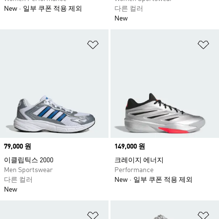
New
일부 쿠폰 적용 제외
다른 컬러
New
위시리스트 담기
위
Price
79,000 원
Price
149,000 원
이클립틱스 2000
크레이지 에너지
Men Sportswear
Performance
다른 컬러
New
일부 쿠폰 적용 제외
New
위시리스트 담기
위