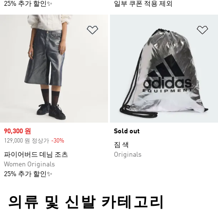
25% 추가 할인✨
일부 쿠폰 적용 제외
위시리스트 담기
위
Sale price
90,300 원
Sold out
129,000 원 정상가
-30%
Discount
짐 색
파이어버드 데님 조츠
Originals
Women Originals
25% 추가 할인✨
의류 및 신발 카테고리