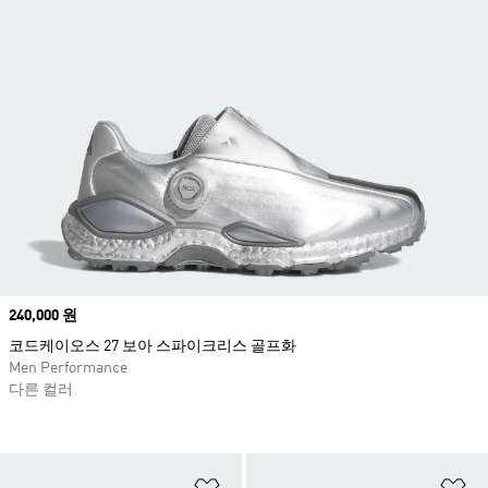
Price
240,000 원
코드케이오스 27 보아 스파이크리스 골프화
Men Performance
다른 컬러
위시리스트 담기
위