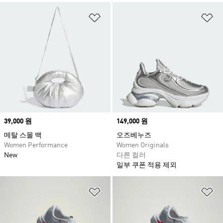
위시리스트 담기
위
Price
39,000 원
Price
149,000 원
메탈 스몰 백
오즈베누즈
Women Performance
Women Originals
New
다른 컬러
일부 쿠폰 적용 제외
위시리스트 담기
위