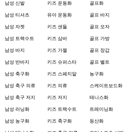
남성 신발
키즈 운동화
골프화
남성 티셔츠
유아 운동화
골프 바지
남성 자켓
키즈 샌들
골프 모자
남성 트랙수트
키즈 삼바
골프 가방
남성 바지
키즈 가젤
골프 장갑
남성 반바지
키즈 슈퍼스타
골프 벨트
남성 축구화
키즈 스페지알
농구화
남성 축구 의류
키즈 의류
스케이트보드화
남성 축구 저지
키즈 저지
테니스화
남성 러닝화
키즈 트랙수트
트레이닝화
남성 농구화
키즈 축구화
등산화