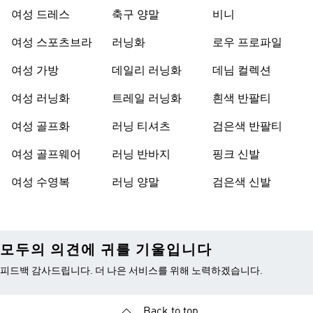
여성 드레스
축구 양말
비니
여성 스포츠브라
러닝화
로우 프로파일
여성 가방
데일리 러닝화
데님 컬렉션
여성 러닝화
트레일 러닝화
흰색 반팔티
여성 골프화
러닝 티셔츠
검은색 반팔티
여성 골프웨어
러닝 반바지
핑크 신발
여성 수영복
러닝 양말
검은색 신발
모두의 의견에 귀를 기울입니다
피드백 감사드립니다. 더 나은 서비스를 위해 노력하겠습니다.
Back to top