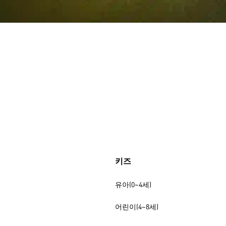
키즈
유아(0~4세)
어린이(4~8세)