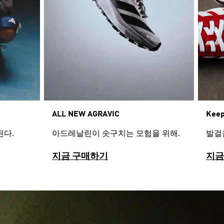
Keep
ALL NEW AGRAVIC​
발걸
된다.
아드레날린이 솟구치는 모험을 위해.
지금 구매하기
지금