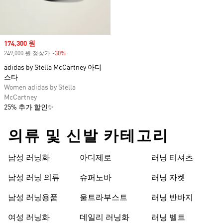
Sale price
174,300 원
249,000 원 정상가
-30%
Discount
adidas by Stella McCartney 아디
스타
Women adidas by Stella
McCartney
25% 추가 할인✨
의류 및 신발 카테고리
남성 러닝화
아디제로
러닝 티셔츠
남성 러닝 의류
슈퍼노바
러닝 자켓
남성 러닝용품
울트라부스트
러닝 반바지
여성 러닝화
데일리 러닝화
러닝 벨트