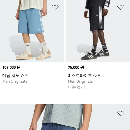
위시리스트 담기
위
Price
109,000 원
Price
75,000 원
데님 치노 쇼츠
3-스트라이프 쇼츠
Men Originals
Men Originals
다른 컬러
위