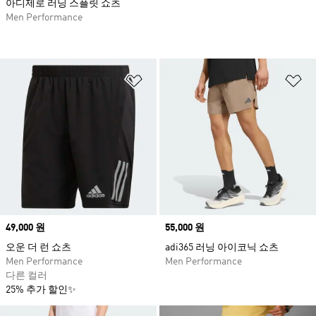
아디제로 러닝 스플릿 쇼츠
Men Performance
위시리스트 담기
위
Price
49,000 원
Price
55,000 원
오운 더 런 쇼츠
adi365 러닝 아이코닉 쇼츠
Men Performance
Men Performance
다른 컬러
25% 추가 할인✨