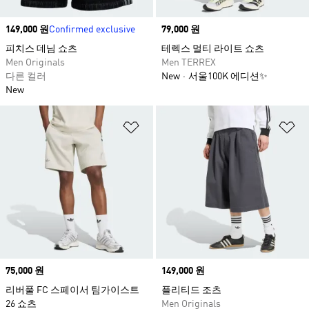
Price
149,000 원
Confirmed exclusive
Price
79,000 원
피치스 데님 쇼츠​
테렉스 멀티 라이트 쇼츠
Men Originals
Men TERREX
다른 컬러
New
서울100K 에디션✨
New
위시리스트 담기
위
Price
75,000 원
Price
149,000 원
리버풀 FC 스페이서 팀가이스트
플리티드 조츠
26 쇼츠
Men Originals