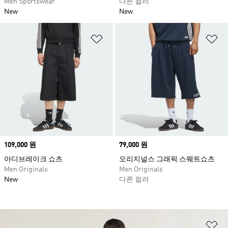
Men Sportswear
다른 컬러
New
New
위시리스트 담기
위
Price
109,000 원
Price
79,000 원
아디브레이크 쇼츠
오리지널스 그래픽 스웨트쇼츠
Men Originals
Men Originals
New
다른 컬러
위