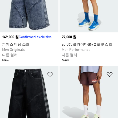
Price
149,000 원
Confirmed exclusive
Price
79,000 원
피치스 데님 쇼츠​
adi365 클라이마쿨+ 2 포켓 쇼츠
Men Originals
Men Performance
다른 컬러
다른 컬러
New
New
위시리스트 담기
위