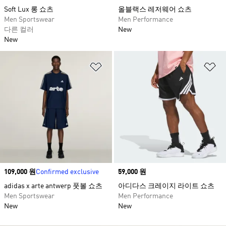
Soft Lux 롱 쇼츠
올블랙스 레저웨어 쇼츠
Men Sportswear
Men Performance
다른 컬러
New
New
위시리스트 담기
위
Price
109,000 원
Confirmed exclusive
Price
59,000 원
adidas x arte antwerp 풋볼 쇼츠
아디다스 크레이지 라이트 쇼츠
Men Sportswear
Men Performance
New
New