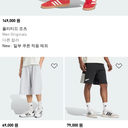
Price
149,000 원
플리티드 조츠
Men Originals
다른 컬러
New
일부 쿠폰 적용 제외
위시리스트 담기
위
Price
69,000 원
Price
79,000 원