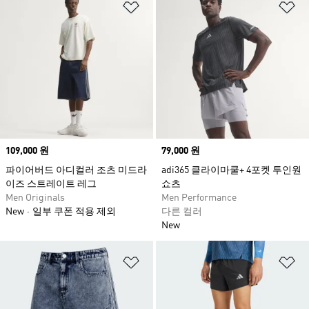
위시리스트 담기
위
Price
109,000 원
Price
79,000 원
파이어버드 아디컬러 조츠 미드라
adi365 클라이마쿨+ 4포켓 투인원
이즈 스트레이트 레그
쇼츠
Men Originals
Men Performance
New
일부 쿠폰 적용 제외
다른 컬러
New
위시리스트 담기
위