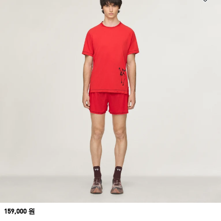
Price
159,000 원