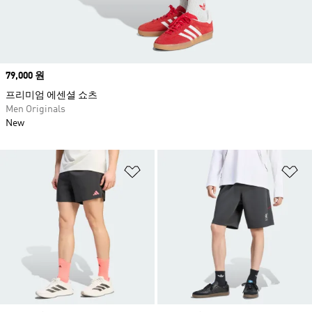
Price
79,000 원
프리미엄 에센셜 쇼츠
Men Originals
New
위시리스트 담기
위