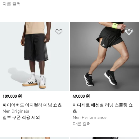
다른 컬러
위시리스트 담기
위
Price
109,000 원
Price
49,000 원
파이어버드 아디컬러 데님 쇼츠
아디제로 에센셜 러닝 스플릿 쇼
Men Originals
츠
일부 쿠폰 적용 제외
Men Performance
다른 컬러