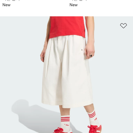
New
New
위