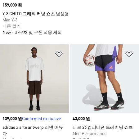
Price
159,000 원
Y-3 CHITO 그래픽 러닝 쇼츠 남성용
Men Y-3
다른 컬러
New
바우처 및 쿠폰 적용 제외
위시리스트 담기
위
Price
139,000 원
Confirmed exclusive
Price
43,000 원
adidas x arte antwerp 리넨 버뮤
티로 26 컴피티션 트레이닝 쇼츠
다
Men Performance