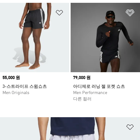
위시리스트 담기
위
Price
55,000 원
Price
79,000 원
3-스트라이프 스윔쇼츠
아디제로 러닝 젤 포켓 쇼츠
Men Originals
Men Performance
다른 컬러
위