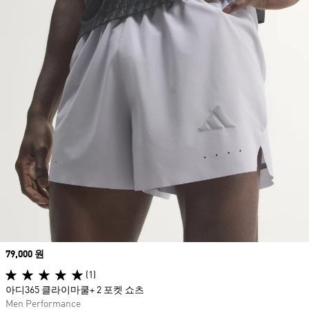
Price
79,000 원
(1)
아디365 클라이마쿨+ 2 포켓 쇼츠
Men Performance