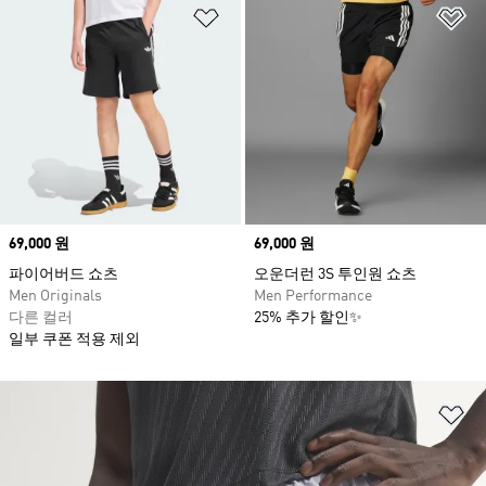
위시리스트 담기
위
Price
69,000 원
Price
69,000 원
파이어버드 쇼츠
오운더런 3S 투인원 쇼츠
Men Originals
Men Performance
다른 컬러
25% 추가 할인✨
일부 쿠폰 적용 제외
위