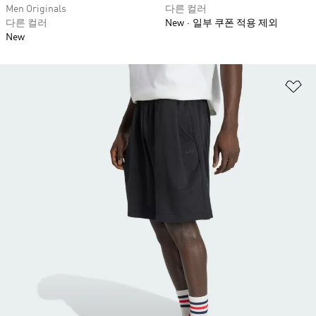
Men Originals
다른 컬러
다른 컬러
New
일부 쿠폰 적용 제외
New
위