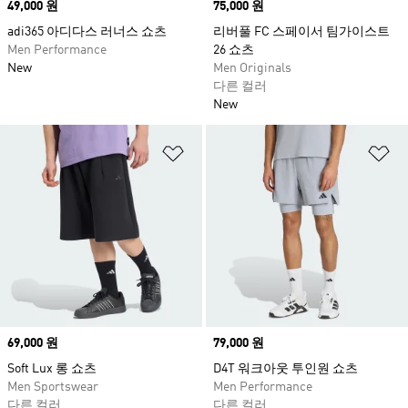
Price
49,000 원
Price
75,000 원
adi365 아디다스 러너스 쇼츠
리버풀 FC 스페이서 팀가이스트
Men Performance
26 쇼츠
New
Men Originals
다른 컬러
New
위시리스트 담기
위
Price
69,000 원
Price
79,000 원
Soft Lux 롱 쇼츠
D4T 워크아웃 투인원 쇼츠
Men Sportswear
Men Performance
다른 컬러
다른 컬러