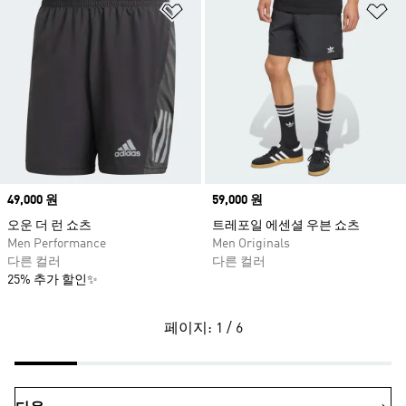
위시리스트 담기
위
Price
49,000 원
Price
59,000 원
오운 더 런 쇼츠
트레포일 에센셜 우븐 쇼츠
Men Performance
Men Originals
다른 컬러
다른 컬러
25% 추가 할인✨
페이지: 1 / 6