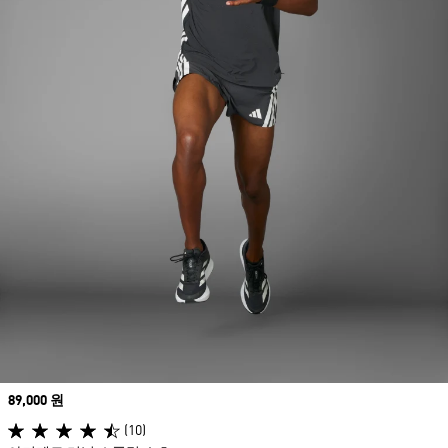
Price
89,000 원
(10)