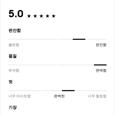
5.0
편안함
불편함
편안함
품질
취약함
완벽함
핏
너무 타이트함
완벽한
너무 헐렁함
기장