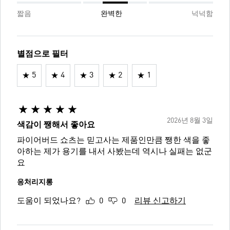
짧음
완벽한
넉넉함
별점으로 필터
5
4
3
2
1
2026년 8월 3일
색감이 쨍해서 좋아요
파이어버드 쇼츠는 믿고사는 제품인만큼 쨍한 색을 좋
아하는 제가 용기를 내서 사봤는데 역시나 실패는 없군
요
응처리지롱
도움이 되었나요?
0
0
리뷰 신고하기