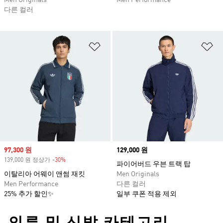
Men Originals
Men Performance
다른 컬러
위시리스트 담기
위
Sale price
97,300 원
Price
129,000 원
139,000 원 정상가
-30%
Discount
파이어버드 우븐 트랙 탑
이탈리아 어웨이 앤썸 재킷
Men Originals
Men Performance
다른 컬러
25% 추가 할인✨
일부 쿠폰 적용 제외