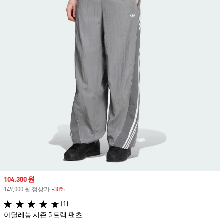
Sale price
104,300 원
149,000 원 정상가
-30%
Discount
(1)
아딜레늄 시즌 5 트랙 팬츠