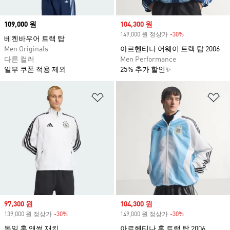
Price
109,000 원
Sale price
104,300 원
149,000 원 정상가
-30%
Discount
베켄바우어 트랙 탑
Men Originals
아르헨티나 어웨이 트랙 탑 2006
다른 컬러
Men Performance
일부 쿠폰 적용 제외
25% 추가 할인✨
위시리스트 담기
위
Sale price
97,300 원
Sale price
104,300 원
139,000 원 정상가
-30%
Discount
149,000 원 정상가
-30%
Discount
독일 홈 앤썸 재킷
아르헨티나 홈 트랙 탑 2006