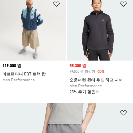
위시리스트 담기
위
Price
119,000 원
Sale price
55,300 원
79,000 원 정상가
-30%
Discount
아르헨티나 EQT 트랙 탑
Men Performance
오운더런 윈터 후드 하프 지퍼
Men Performance
25% 추가 할인✨
위