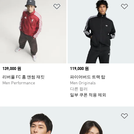
위시리스트 담기
위
Price
139,000 원
Price
119,000 원
리버풀 FC 홈 앤썸 재킷
파이어버드 트랙 탑
Men Performance
Men Originals
다른 컬러
일부 쿠폰 적용 제외
위