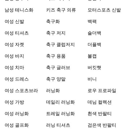
남성 테니스화
키즈 축구 의류
모터스포츠 신발
여성 신발
축구화
백팩
여성 티셔츠
축구 저지
숄더백
여성 자켓
축구 클럽저지
더플백
여성 바지
축구 용품
볼캡
여성 치마
축구 글러브
버킷햇
여성 드레스
축구 양말
비니
여성 스포츠브라
러닝화
로우 프로파일
여성 가방
데일리 러닝화
데님 컬렉션
여성 러닝화
트레일 러닝화
흰색 반팔티
여성 골프화
러닝 티셔츠
검은색 반팔티