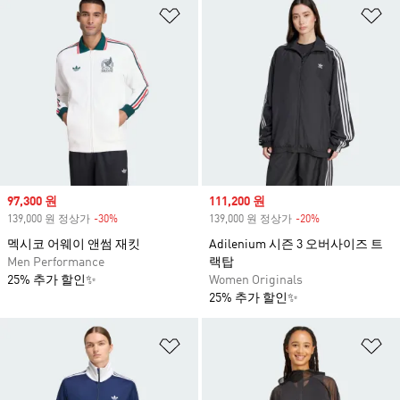
위시리스트 담기
위
Sale price
97,300 원
Sale price
111,200 원
139,000 원 정상가
-30%
Discount
139,000 원 정상가
-20%
Discount
멕시코 어웨이 앤썸 재킷
Adilenium 시즌 3 오버사이즈 트
Men Performance
랙탑
25% 추가 할인✨
Women Originals
25% 추가 할인✨
위시리스트 담기
위