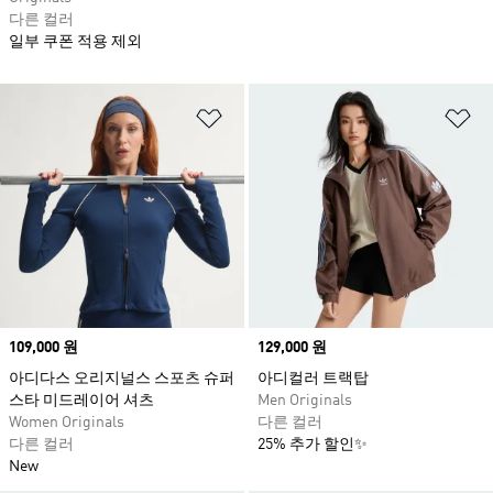
다른 컬러
일부 쿠폰 적용 제외
위시리스트 담기
위
Price
109,000 원
Price
129,000 원
아디다스 오리지널스 스포츠 슈퍼
아디컬러 트랙탑
스타 미드레이어 셔츠
Men Originals
Women Originals
다른 컬러
다른 컬러
25% 추가 할인✨
New