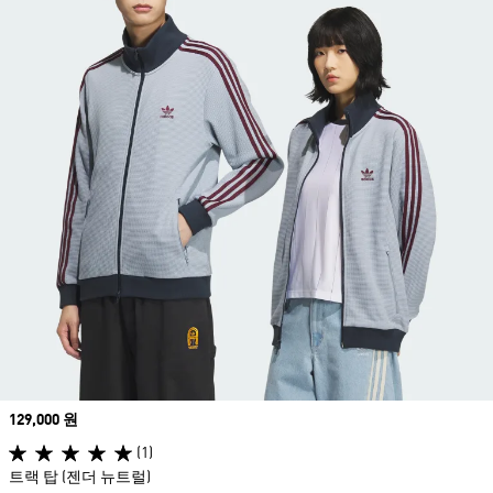
Price
129,000 원
(1)
트랙 탑 (젠더 뉴트럴)