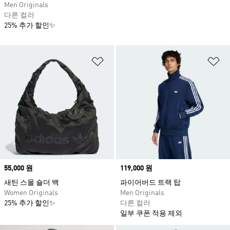
Men Originals
다른 컬러
25% 추가 할인✨
위시리스트 담기
위
Price
55,000 원
Price
119,000 원
새틴 스몰 숄더 백
파이어버드 트랙 탑
Women Originals
Men Originals
25% 추가 할인✨
다른 컬러
일부 쿠폰 적용 제외