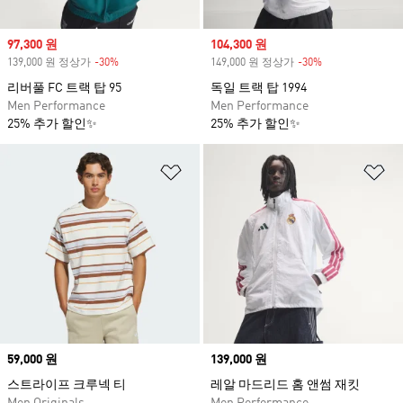
Sale price
97,300 원
Sale price
104,300 원
139,000 원 정상가
-30%
Discount
149,000 원 정상가
-30%
Discount
리버풀 FC 트랙 탑 95
독일 트랙 탑 1994
Men Performance
Men Performance
25% 추가 할인✨
25% 추가 할인✨
위시리스트 담기
위
Price
59,000 원
Price
139,000 원
스트라이프 크루넥 티
레알 마드리드 홈 앤썸 재킷