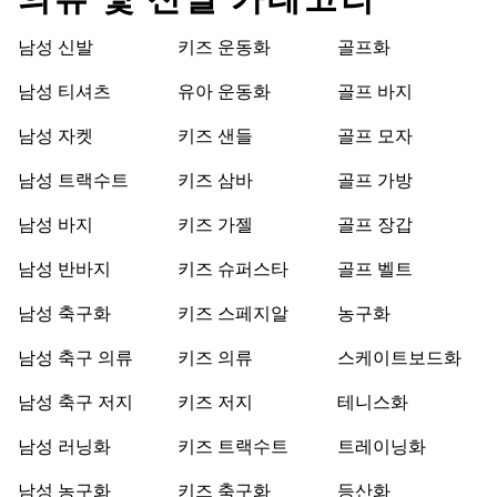
의류 및 신발 카테고리
남성 신발
키즈 운동화
골프화
남성 티셔츠
유아 운동화
골프 바지
남성 자켓
키즈 샌들
골프 모자
남성 트랙수트
키즈 삼바
골프 가방
남성 바지
키즈 가젤
골프 장갑
남성 반바지
키즈 슈퍼스타
골프 벨트
남성 축구화
키즈 스페지알
농구화
남성 축구 의류
키즈 의류
스케이트보드화
남성 축구 저지
키즈 저지
테니스화
남성 러닝화
키즈 트랙수트
트레이닝화
남성 농구화
키즈 축구화
등산화