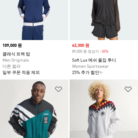
Price
109,000 원
Sale price
62,300 원
89,000 원 정상가
-30%
Discount
클래식 트랙 탑
Men Originals
Soft Lux 메쉬 풀집 후디
다른 컬러
Women Sportswear
일부 쿠폰 적용 제외
25% 추가 할인✨
위시리스트 담기
위