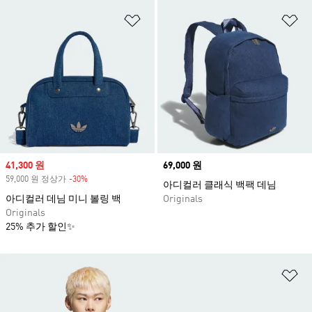
위시리스트 담기
위
Sale price
41,300 원
Price
69,000 원
59,000 원 정상가
-30%
Discount
아디컬러 클래식 백팩 데님
아디컬러 데님 미니 볼링 백
Originals
Originals
25% 추가 할인✨
위