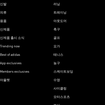
신발
러닝
의류
트레이닝
용품
아웃도어
신제품
축구
신제품 출시 소식
골프
Trending now
요가
Best of adidas
테니스
App exclusives
농구
Members exclusives
스케이트보딩
아울렛
수영
사이클링
모터스포츠