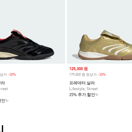
Sale price
125,300 원
 정상가
-30%
Discount
179,000 원 정상가
-30%
Discount
살라
프레데터 살라
treet
Lifestyle, Street
25% 추가 할인✨
할인✨
리