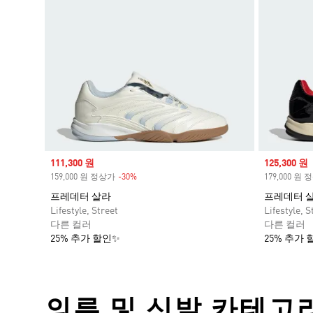
Sale price
111,300 원
Sale price
125,300 원
159,000 원 정상가
-30%
Discount
179,000 원
프레데터 살라
프레데터 
Lifestyle, Street
Lifestyle, S
다른 컬러
다른 컬러
25% 추가 할인✨
25% 추가 
의류 및 신발 카테고