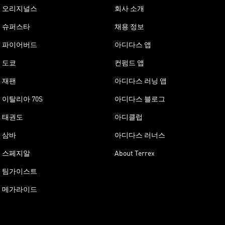
오리지널스
회사 소개
슈퍼스타
채용 정보
파이어버드
아디다스 앱
도쿄
컨펌드 앱
재팬
아디다스 러닝 앱
이탈리아 70S
아디다스 블로그
태권도
아디클럽
삼바
아디다스 러너스
스페지알
About Terrex
팀가이스트
메가라이드