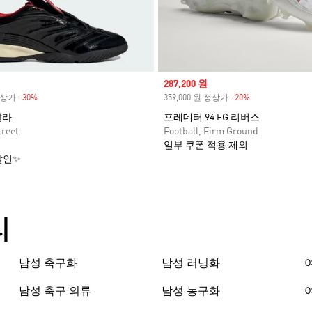
Sale price
287,200 원
 정상가
-30%
Discount
359,000 원 정상가
-20%
Discount
살라
프레데터 94 FG 리버스
treet
Football, Firm Ground
일부 쿠폰 적용 제외
할인✨
리
남성 축구화
남성 러닝화
남성 축구 의류
남성 농구화