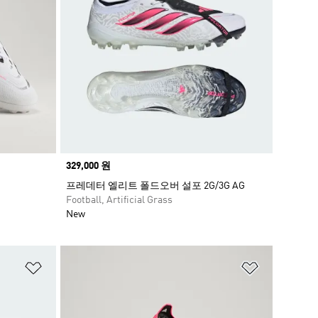
Price
329,000 원
프레데터 엘리트 폴드오버 설포 2G/3G AG
Football, Artificial Grass
New
위시리스트 담기
위시리스트