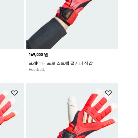
Price
169,000 원
프레데터 프로 스트랩 골키퍼 장갑
Football,
위시리스트 담기
위시리스트