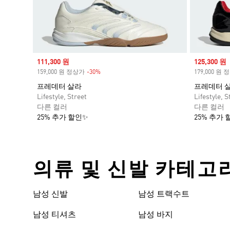
Sale price
111,300 원
Sale price
125,300 원
159,000 원 정상가
-30%
Discount
179,000 원
프레데터 살라
프레데터 
Lifestyle, Street
Lifestyle, S
다른 컬러
다른 컬러
25% 추가 할인✨
25% 추가 
의류 및 신발 카테고
남성 신발
남성 트랙수트
남성 티셔츠
남성 바지