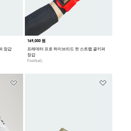
Price
169,000 원
퍼 장갑
프레데터 프로 하이브리드 컷 스트랩 골키퍼
장갑
Football,
위시리스트 담기
위시리스트