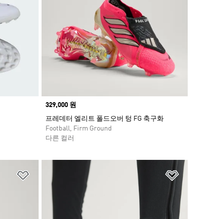
Price
329,000 원
프레데터 엘리트 폴드오버 텅 FG 축구화
Football, Firm Ground
다른 컬러
위시리스트 담기
위시리스트