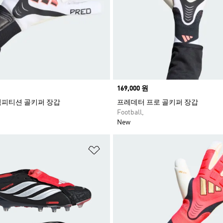
Price
169,000 원
컴피티션 골키퍼 장갑
프레데터 프로 골키퍼 장갑
Football,
New
담기
위시리스트 담기