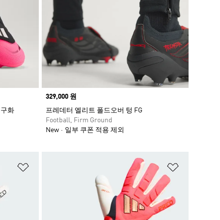
Price
329,000 원
축구화
프레데터 엘리트 폴드오버 텅 FG
Football, Firm Ground
New
일부 쿠폰 적용 제외
위시리스트 담기
위시리스트