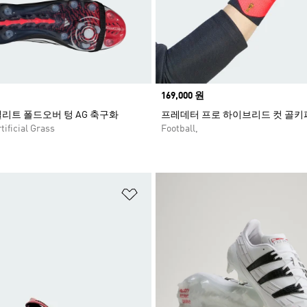
Price
169,000 원
리트 폴드오버 텅 AG 축구화
프레데터 프로 하이브리드 컷 골키
tificial Grass
Football,
담기
위시리스트 담기