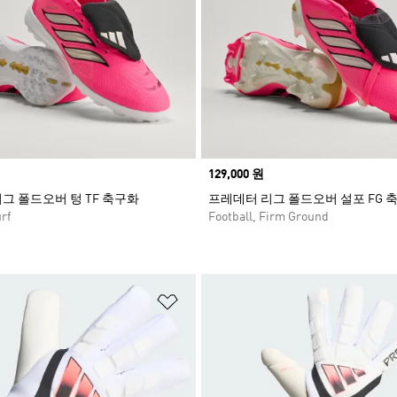
Price
129,000 원
그 폴드오버 텅 TF 축구화
프레데터 리그 폴드오버 설포 FG 
rf
Football, Firm Ground
담기
위시리스트 담기