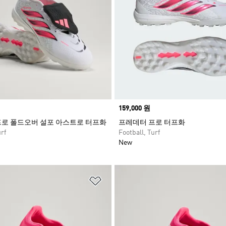
Price
159,000 원
로 폴드오버 설포 아스트로 터프화
프레데터 프로 터프화
rf
Football, Turf
New
담기
위시리스트 담기