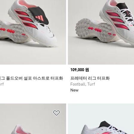
Price
109,000 원
그 폴드오버 설포 아스트로 터프화
프레데터 리그 터프화
rf
Football, Turf
New
담기
위시리스트 담기