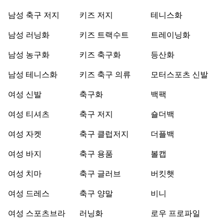
남성 축구 저지
키즈 저지
테니스화
남성 러닝화
키즈 트랙수트
트레이닝화
남성 농구화
키즈 축구화
등산화
남성 테니스화
키즈 축구 의류
모터스포츠 신발
여성 신발
축구화
백팩
여성 티셔츠
축구 저지
숄더백
여성 자켓
축구 클럽저지
더플백
여성 바지
축구 용품
볼캡
여성 치마
축구 글러브
버킷햇
여성 드레스
축구 양말
비니
여성 스포츠브라
러닝화
로우 프로파일