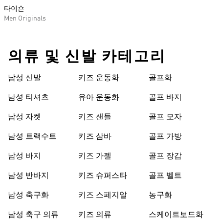
타이숀
Men Originals
의류 및 신발 카테고리
남성 신발
키즈 운동화
골프화
남성 티셔츠
유아 운동화
골프 바지
남성 자켓
키즈 샌들
골프 모자
남성 트랙수트
키즈 삼바
골프 가방
남성 바지
키즈 가젤
골프 장갑
남성 반바지
키즈 슈퍼스타
골프 벨트
남성 축구화
키즈 스페지알
농구화
남성 축구 의류
키즈 의류
스케이트보드화