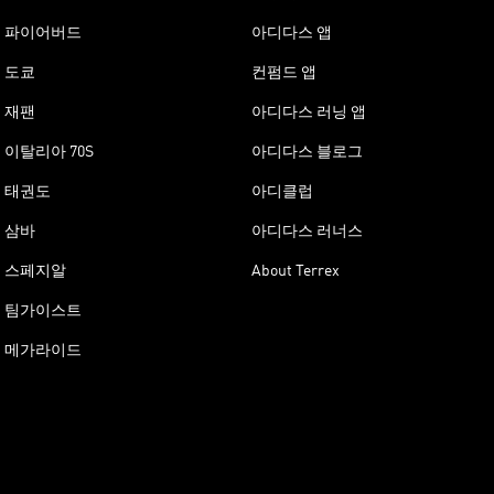
파이어버드
아디다스 앱
도쿄
컨펌드 앱
재팬
아디다스 러닝 앱
이탈리아 70S
아디다스 블로그
태권도
아디클럽
삼바
아디다스 러너스
스페지알
About Terrex
팀가이스트
메가라이드