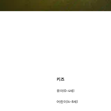
키즈
유아(0~4세)
어린이(4~8세)