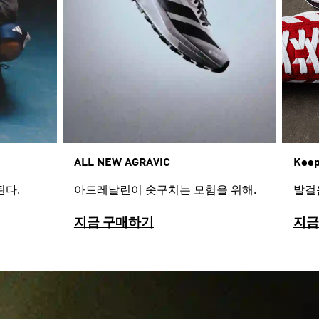
Keep
ALL NEW AGRAVIC​
발걸
된다.
아드레날린이 솟구치는 모험을 위해.
지금 구매하기
지금