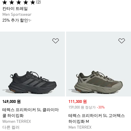
(2)
칸타이 트레일
Men Sportswear
25% 추가 할인✨
위시리스트 담기
위
Price
149,000 원
Sale price
111,300 원
159,000 원 정상가
-30%
Discount
테렉스 프리하이커 SL 클라이마
쿨 하이킹화
테렉스 프리하이커 SL 고어텍스
Women TERREX
하이킹화 M
다른 컬러
Men TERREX