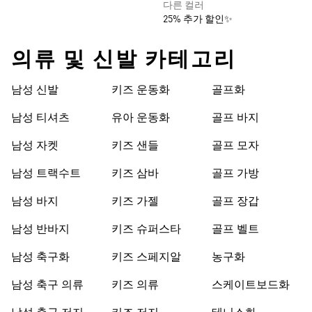
다른 컬러
25% 추가 할인✨
의류 및 신발 카테고리
남성 신발
키즈 운동화
골프화
남성 티셔츠
유아 운동화
골프 바지
남성 자켓
키즈 샌들
골프 모자
남성 트랙수트
키즈 삼바
골프 가방
남성 바지
키즈 가젤
골프 장갑
남성 반바지
키즈 슈퍼스타
골프 벨트
남성 축구화
키즈 스페지알
농구화
남성 축구 의류
키즈 의류
스케이트보드화