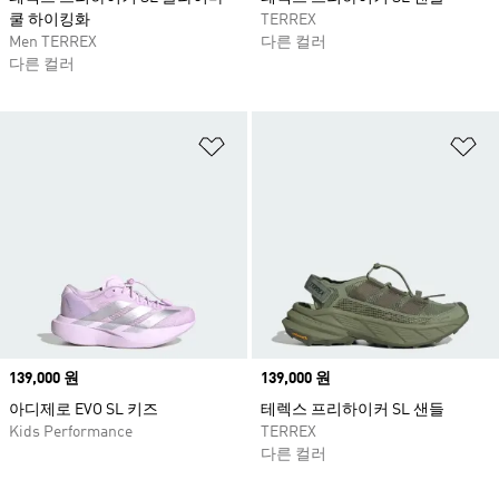
쿨 하이킹화
TERREX
Men TERREX
다른 컬러
다른 컬러
위시리스트 담기
위
Price
139,000 원
Price
139,000 원
아디제로 EVO SL 키즈
테렉스 프리하이커 SL 샌들
Kids Performance
TERREX
다른 컬러