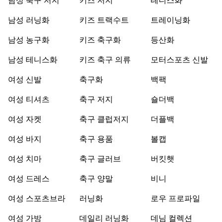
남성 축구 저지
키즈 저지
테니스화
남성 러닝화
키즈 트랙수트
트레이닝화
남성 농구화
키즈 축구화
등산화
남성 테니스화
키즈 축구 의류
모터스포츠 신발
여성 신발
축구화
백팩
여성 티셔츠
축구 저지
숄더백
여성 자켓
축구 클럽저지
더플백
여성 바지
축구 용품
볼캡
여성 치마
축구 글러브
버킷햇
여성 드레스
축구 양말
비니
여성 스포츠브라
러닝화
로우 프로파일
여성 가방
데일리 러닝화
데님 컬렉션