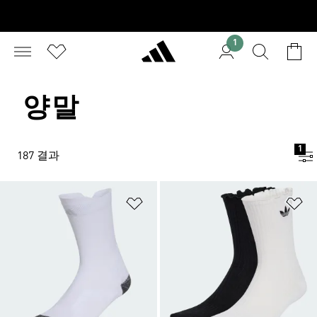
1
양말
1
187 결과
위시리스트 담기
위