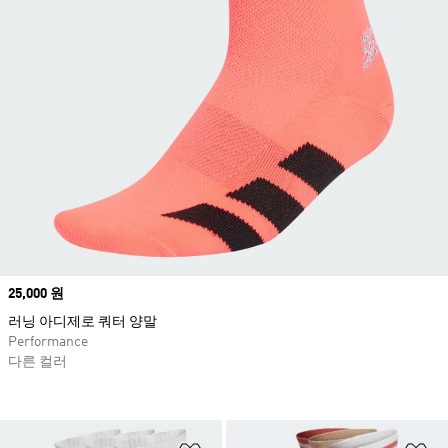
Price
25,000 원
러닝 아디제로 쿼터 양말
Performance
다른 컬러
위시리스트 담기
위