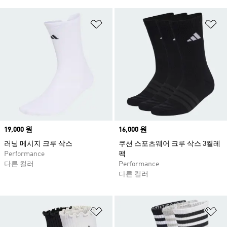
위시리스트 담기
위
Price
19,000 원
Price
16,000 원
러닝 메시지 크루 삭스
쿠션 스포츠웨어 크루 삭스 3켤레
Performance
팩
다른 컬러
Performance
다른 컬러
위시리스트 담기
위