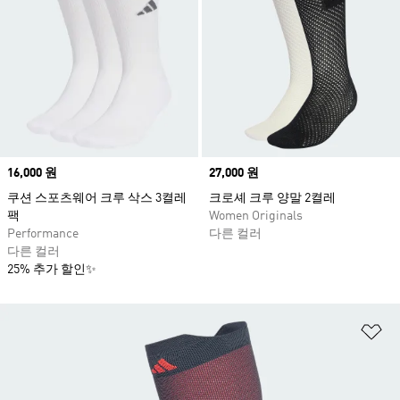
Price
16,000 원
Price
27,000 원
쿠션 스포츠웨어 크루 삭스 3켤레
크로셰 크루 양말 2켤레
팩
Women Originals
Performance
다른 컬러
다른 컬러
25% 추가 할인✨
위