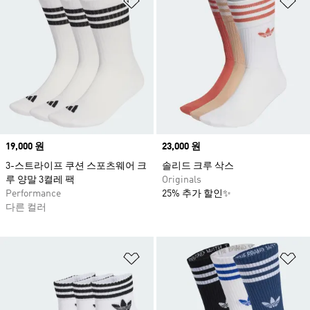
Price
19,000 원
Price
23,000 원
3-스트라이프 쿠션 스포츠웨어 크
솔리드 크루 삭스
루 양말 3켤레 팩
Originals
Performance
25% 추가 할인✨
다른 컬러
위시리스트 담기
위