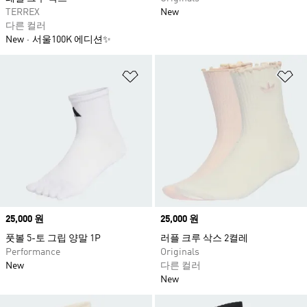
TERREX
New
다른 컬러
New
서울100K 에디션✨
위시리스트 담기
위
Price
25,000 원
Price
25,000 원
풋볼 5-토 그립 양말 1P
러플 크루 삭스 2켤레
Performance
Originals
New
다른 컬러
New