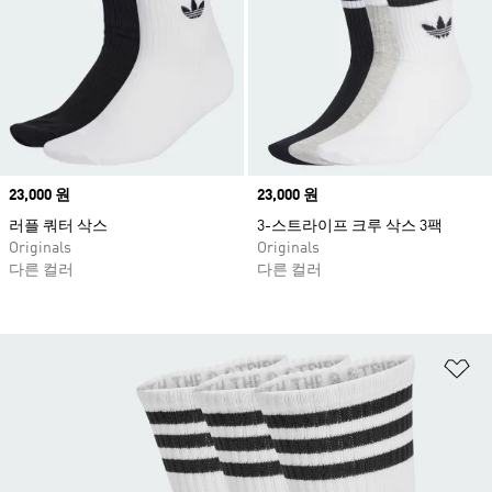
Price
23,000 원
Price
23,000 원
러플 쿼터 삭스
3-스트라이프 크루 삭스 3팩
Originals
Originals
다른 컬러
다른 컬러
위