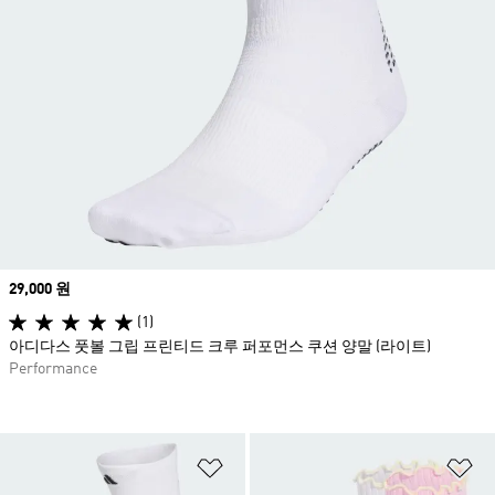
Price
29,000 원
(1)
아디다스 풋볼 그립 프린티드 크루 퍼포먼스 쿠션 양말 (라이트)
Performance
위시리스트 담기
위