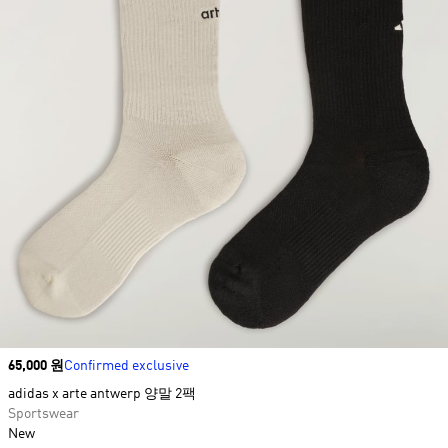
Price
65,000 원
Confirmed exclusive
adidas x arte antwerp 양말 2팩
Sportswear
New