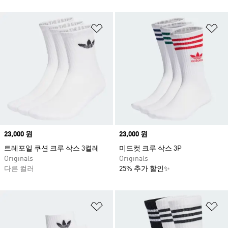
위시리스트 담기
위
Price
23,000 원
Price
23,000 원
트레포일 쿠션 크루 삭스 3켤레
미드컷 크루 삭스 3P
Originals
Originals
다른 컬러
25% 추가 할인✨
위시리스트 담기
위