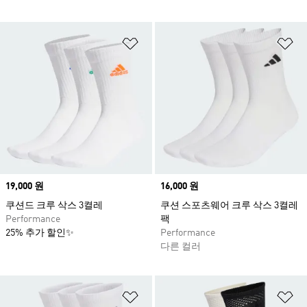
위시리스트 담기
위
Price
19,000 원
Price
16,000 원
쿠션드 크루 삭스 3켤레
쿠션 스포츠웨어 크루 삭스 3켤레
Performance
팩
25% 추가 할인✨
Performance
다른 컬러
위시리스트 담기
위