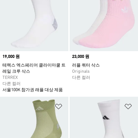
Price
19,000 원
Price
23,000 원
테렉스 엑스페리어 클라이마쿨 트
러플 쿼터 삭스
레일 크루 삭스
Originals
TERREX
다른 컬러
다른 컬러
서울100K 참가권 래플 대상 제품
위시리스트 담기
위