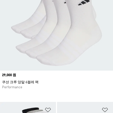
Price
29,000 원
쿠션 크루 양말 6켤레 팩
Performance
위시리스트 담기
위