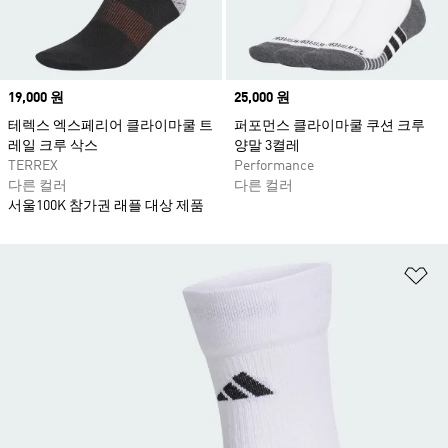
Price
19,000 원
Price
25,000 원
테렉스 엑스페리어 클라이마쿨 트
퍼포먼스 클라이마쿨 쿠션 크루
레일 크루 삭스
양말 3켤레
TERREX
Performance
다른 컬러
다른 컬러
서울100K 참가권 래플 대상 제품
위