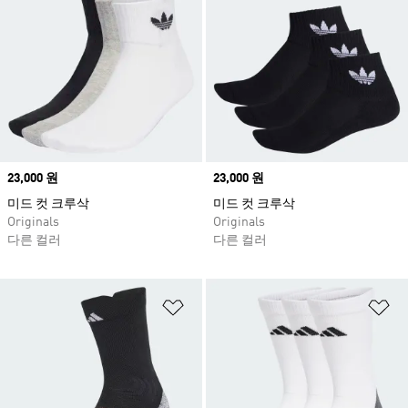
Price
23,000 원
Price
23,000 원
미드 컷 크루삭
미드 컷 크루삭
Originals
Originals
다른 컬러
다른 컬러
위시리스트 담기
위