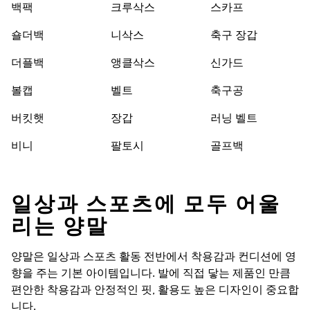
백팩
크루삭스
스카프
숄더백
니삭스
축구 장갑
더플백
앵클삭스
신가드
볼캡
벨트
축구공
버킷햇
장갑
러닝 벨트
비니
팔토시
골프백
일상과 스포츠에 모두 어울
리는 양말
양말은 일상과 스포츠 활동 전반에서 착용감과 컨디션에 영
향을 주는 기본 아이템입니다. 발에 직접 닿는 제품인 만큼
편안한 착용감과 안정적인 핏, 활용도 높은 디자인이 중요합
니다.