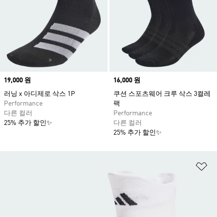
Price
19,000 원
Price
16,000 원
러닝 x 아디제로 삭스 1P
쿠션 스포츠웨어 크루 삭스 3켤레
Performance
팩
다른 컬러
Performance
25% 추가 할인✨
다른 컬러
25% 추가 할인✨
위