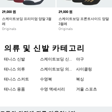
Price
29,000 원
Price
29,000 원
스케이트보딩 프리미엄 양말 3켤
스케이트보딩 프론트사이드 양말
레
3켤레
Originals
Originals
의류 및 신발 카테고리
테니스 신발
스케이트보딩 신
야구
발
테니스 의류
스케이트보딩 의
사이클링
류
테니스 스커트
수영복
복싱
테니스 용품
수영 액세서리
겨울 스포츠