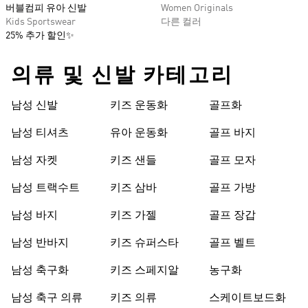
버블컴피 유아 신발
Women Originals
Kids Sportswear
다른 컬러
25% 추가 할인✨
의류 및 신발 카테고리
남성 신발
키즈 운동화
골프화
남성 티셔츠
유아 운동화
골프 바지
남성 자켓
키즈 샌들
골프 모자
남성 트랙수트
키즈 삼바
골프 가방
남성 바지
키즈 가젤
골프 장갑
남성 반바지
키즈 슈퍼스타
골프 벨트
남성 축구화
키즈 스페지알
농구화
남성 축구 의류
키즈 의류
스케이트보드화