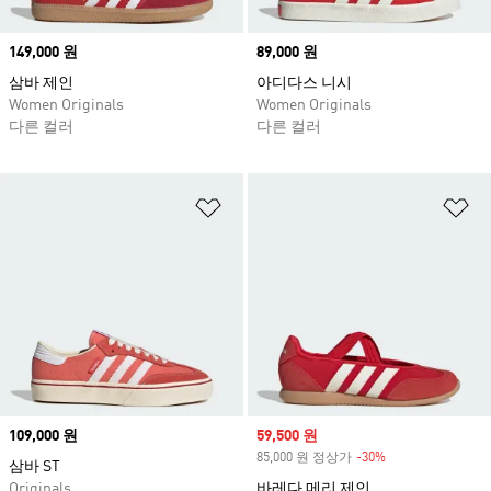
Price
149,000 원
Price
89,000 원
삼바 제인
아디다스 니시
Women Originals
Women Originals
다른 컬러
다른 컬러
위시리스트 담기
위
Price
109,000 원
Sale price
59,500 원
85,000 원 정상가
-30%
Discount
삼바 ST
Originals
바레다 메리 제인