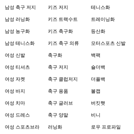
남성 축구 저지
키즈 저지
테니스화
남성 러닝화
키즈 트랙수트
트레이닝화
남성 농구화
키즈 축구화
등산화
남성 테니스화
키즈 축구 의류
모터스포츠 신발
여성 신발
축구화
백팩
여성 티셔츠
축구 저지
숄더백
여성 자켓
축구 클럽저지
더플백
여성 바지
축구 용품
볼캡
여성 치마
축구 글러브
버킷햇
여성 드레스
축구 양말
비니
여성 스포츠브라
러닝화
로우 프로파일