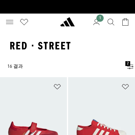
1
RED · STREET
2
16 결과
위시리스트 담기
위