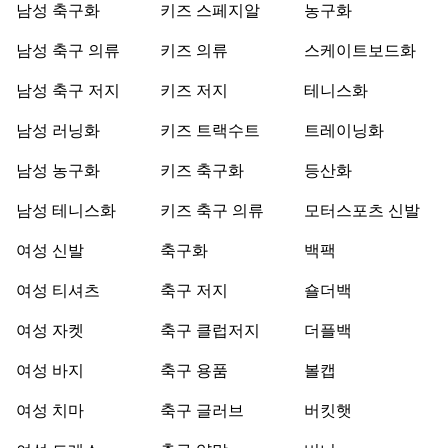
남성 축구화
키즈 스페지알
농구화
남성 축구 의류
키즈 의류
스케이트보드화
남성 축구 저지
키즈 저지
테니스화
남성 러닝화
키즈 트랙수트
트레이닝화
남성 농구화
키즈 축구화
등산화
남성 테니스화
키즈 축구 의류
모터스포츠 신발
여성 신발
축구화
백팩
여성 티셔츠
축구 저지
숄더백
여성 자켓
축구 클럽저지
더플백
여성 바지
축구 용품
볼캡
여성 치마
축구 글러브
버킷햇