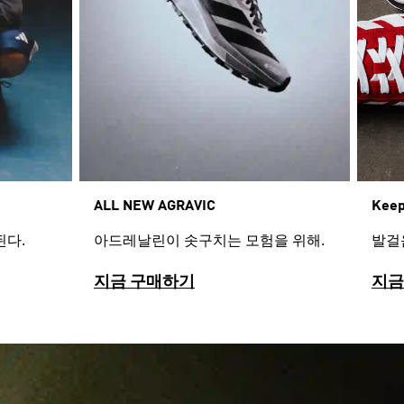
Keep
ALL NEW AGRAVIC​
발걸
된다.
아드레날린이 솟구치는 모험을 위해.
지금 구매하기
지금