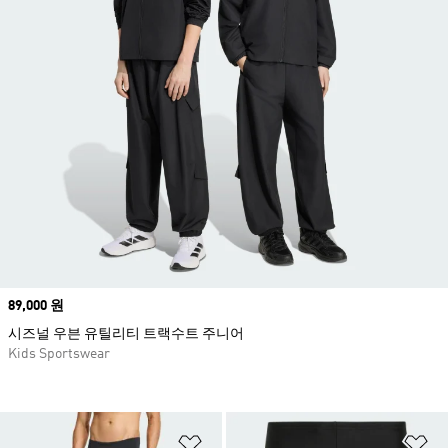
Price
89,000 원
시즈널 우븐 유틸리티 트랙수트 주니어
Kids Sportswear
위시리스트 담기
위