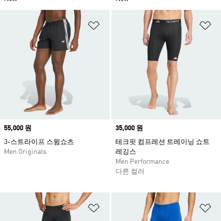
위시리스트 담기
위
Price
55,000 원
Price
35,000 원
3-스트라이프 스윔쇼츠
테크핏 컴프레션 트레이닝 쇼트
Men Originals
레깅스
Men Performance
다른 컬러
위시리스트 담기
위