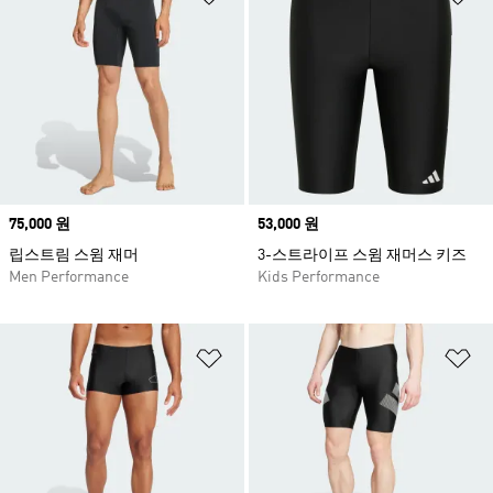
Price
75,000 원
Price
53,000 원
립스트림 스윔 재머
3-스트라이프 스윔 재머스 키즈
Men Performance
Kids Performance
위시리스트 담기
위