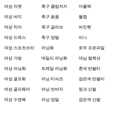
여성 자켓
축구 클럽저지
더플백
여성 바지
축구 용품
볼캡
여성 치마
축구 글러브
버킷햇
여성 드레스
축구 양말
비니
여성 스포츠브라
러닝화
로우 프로파일
여성 가방
데일리 러닝화
데님 컬렉션
여성 러닝화
트레일 러닝화
흰색 반팔티
여성 골프화
러닝 티셔츠
검은색 반팔티
여성 골프웨어
러닝 반바지
핑크 신발
여성 수영복
러닝 양말
검은색 신발