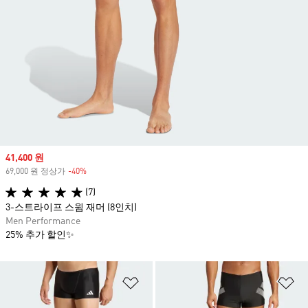
Sale price
41,400 원
69,000 원 정상가
-40%
Discount
(7)
3-스트라이프 스윔 재머 (8인치)
Men Performance
25% 추가 할인✨
위시리스트 담기
위