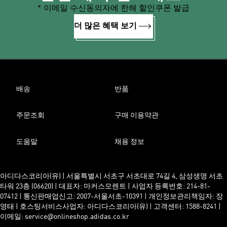
* 이메일 수신동의자에 한해 할인쿠폰 발급
더 많은 혜택 보기
배송
반품
주문조회
구매 이용약관
도움말
채용 정보
아디다스코리아(유) | 서울특별시 서초구 서초대로 74길 4, 삼성생명 서초
타워 23층 (06620) | 대표자: 마커스모렌트 | 사업자 등록번호: 214-81-
07412 | 통신판매업신고: 2007-서울서초-10391 | 개인정보관리책임자: 장
영태 | 호스팅서비스사업자: 아디다스코리아(유) | 고객센터: 1588-8241 |
이메일: service@onlineshop.adidas.co.kr