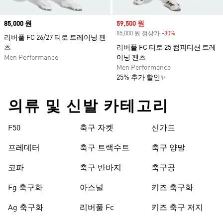
Price
85,000 원
Sale price
59,500 원
85,000 원 정상가
-30%
Discount
리버풀 FC 26/27 티로 트레이닝 팬
츠
리버풀 FC 티로 25 컴피티션 트레
Men Performance
이닝 팬츠
Men Performance
25% 추가 할인✨
의류 및 신발 카테고리
F50
축구 자켓
신가드
프레데터
축구 트랙수트
축구 양말
코파
축구 반바지
축구공
Fg 축구화
아스널
키즈 축구화
Ag 축구화
리버풀 Fc
키즈 축구 저지