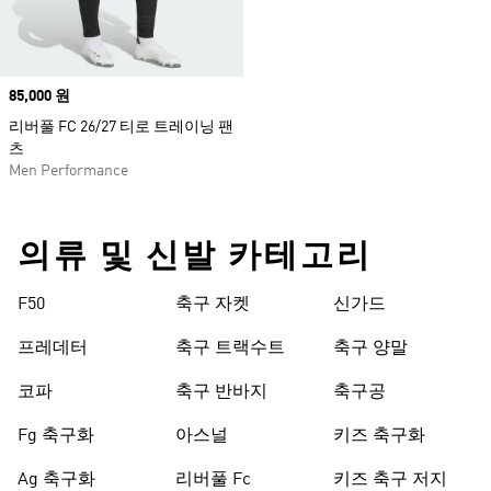
Price
85,000 원
리버풀 FC 26/27 티로 트레이닝 팬
츠
Men Performance
의류 및 신발 카테고리
F50
축구 자켓
신가드
프레데터
축구 트랙수트
축구 양말
코파
축구 반바지
축구공
Fg 축구화
아스널
키즈 축구화
Ag 축구화
리버풀 Fc
키즈 축구 저지