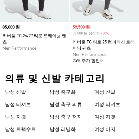
Price
85,000 원
Sale price
59,500 원
85,000 원 정상가
-30%
Discount
리버풀 FC 26/27 티로 트레이닝 팬
츠
리버풀 FC 티로 25 컴피티션 트레
Men Performance
이닝 팬츠
Men Performance
25% 추가 할인✨
의류 및 신발 카테고리
남성 신발
남성 축구화
여성 신발
남성 티셔츠
남성 축구 의류
여성 티셔츠
남성 자켓
남성 축구 저지
여성 자켓
남성 트랙수트
남성 러닝화
여성 바지