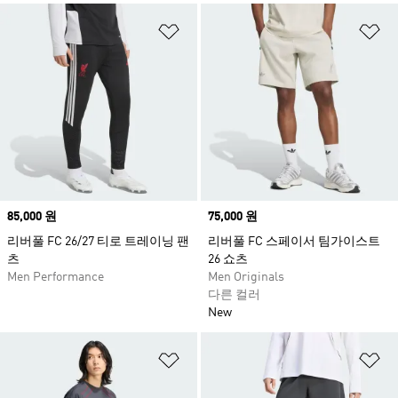
위시리스트 담기
위
Price
85,000 원
Price
75,000 원
리버풀 FC 26/27 티로 트레이닝 팬
리버풀 FC 스페이서 팀가이스트
츠
26 쇼츠
Men Performance
Men Originals
다른 컬러
New
위시리스트 담기
위