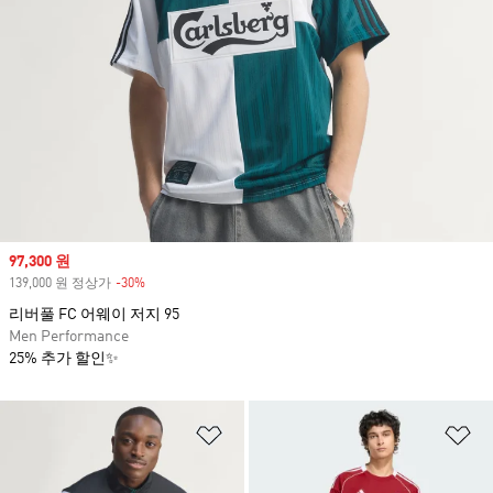
Sale price
97,300 원
139,000 원 정상가
-30%
Discount
리버풀 FC 어웨이 저지 95
Men Performance
25% 추가 할인✨
위시리스트 담기
위