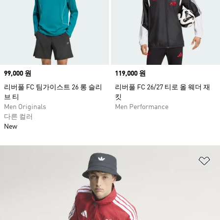
Price
99,000 원
Price
119,000 원
리버풀 FC 팀가이스트 26 롱 슬리
리버풀 FC 26/27 티로 올 웨더 재
브 티
킷
Men Originals
Men Performance
다른 컬러
New
위