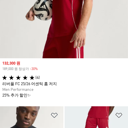
Sale price
132,300 원
189,000 원 정상가
-30%
Discount
(4)
리버풀 FC 25/26 어센틱 홈 저지
Men Performance
25% 추가 할인✨
위시리스트 담기
위