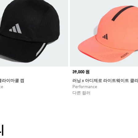
Price
39,000 원
클라이마쿨 캡
러닝 x 아디제로 라이트웨이트 클
ce
Performance
다른 컬러
리