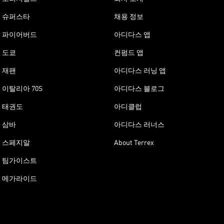
슈퍼스타
채용 정보
파이어버드
아디다스 앱
도쿄
컨펌드 앱
재팬
아디다스 러닝 앱
이탈리아 70S
아디다스 블로그
태권도
아디클럽
삼바
아디다스 러너스
스페지알
About Terrex
팀가이스트
메가라이드