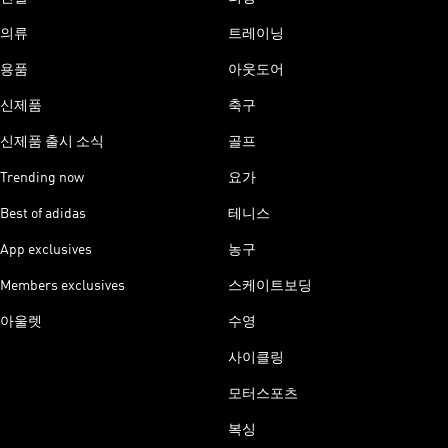
의류
트레이닝
용품
아웃도어
신제품
축구
신제품 출시 소식
골프
Trending now
요가
Best of adidas
테니스
App exclusives
농구
Members exclusives
스케이트보딩
아울렛
수영
사이클링
모터스포츠
복싱